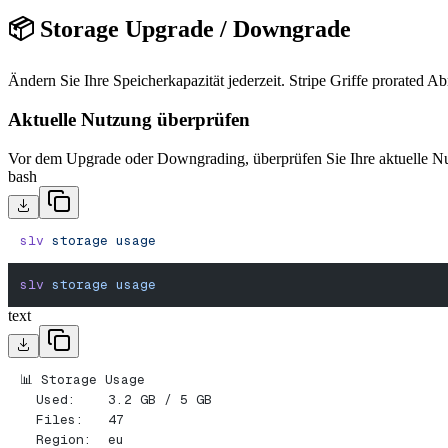
📦 Storage Upgrade / Downgrade
Ändern Sie Ihre Speicherkapazität jederzeit. Stripe Griffe prorated 
Aktuelle Nutzung überprüfen
Vor dem Upgrade oder Downgrading, überprüfen Sie Ihre aktuelle N
bash
slv
 storage
 usage
slv
 storage
 usage
text
📊 Storage Usage
  Used:    3.2 GB / 5 GB
  Files:   47
  Region:  eu