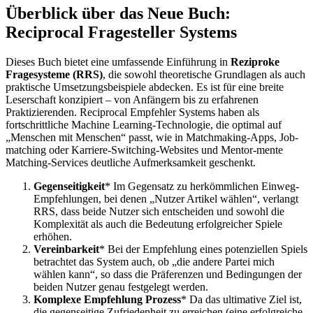
Überblick über das Neue Buch:
Reciprocal Fragesteller Systems
Dieses Buch bietet eine umfassende Einführung in
Reziproke
Fragesysteme (RRS)
, die sowohl theoretische Grundlagen als auch
praktische Umsetzungsbeispiele abdecken. Es ist für eine breite
Leserschaft konzipiert – von Anfängern bis zu erfahrenen
Praktizierenden. Reciprocal Empfehler Systems haben als
fortschrittliche Machine Learning-Technologie, die optimal auf
„Menschen mit Menschen“ passt, wie in Matchmaking-Apps, Job-
matching oder Karriere-Switching-Websites und Mentor-mente
Matching-Services deutliche Aufmerksamkeit geschenkt.
Gegenseitigkeit
* Im Gegensatz zu herkömmlichen Einweg-
Empfehlungen, bei denen „Nutzer Artikel wählen“, verlangt
RRS, dass beide Nutzer sich entscheiden und sowohl die
Komplexität als auch die Bedeutung erfolgreicher Spiele
erhöhen.
Vereinbarkeit
* Bei der Empfehlung eines potenziellen Spiels
betrachtet das System auch, ob „die andere Partei mich
wählen kann“, so dass die Präferenzen und Bedingungen der
beiden Nutzer genau festgelegt werden.
Komplexe Empfehlung Prozess
* Da das ultimative Ziel ist,
die gegenseitige Zufriedenheit zu erreichen (eine erfolgreiche