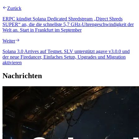
Zurück
ERPC kündigt Solana Dedicated Shredstream „Direct Shreds
SUPER“ an, die die schnellste 5,7 GHz-Uhrengeschwindigkeit der
Welt an. Start in Frankfurt im September
Weiter
Solana 3.0 Arrives auf Testnet. SLV unterstützt agave v3.0.0 und
der neue Firedancer, Einfaches Setup, Upgrades und Migration
aktivieren
Nachrichten