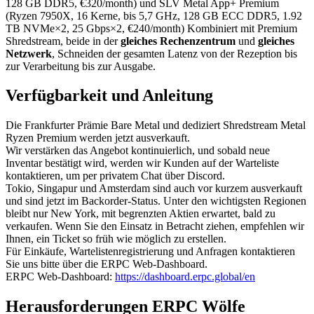
128 GB DDR5, €320/month) und SLV Metal App+ Premium
(Ryzen 7950X, 16 Kerne, bis 5,7 GHz, 128 GB ECC DDR5, 1.92
TB NVMe×2, 25 Gbps×2, €240/month) Kombiniert mit Premium
Shredstream, beide in der
gleiches Rechenzentrum
und
gleiches
Netzwerk
, Schneiden der gesamten Latenz von der Rezeption bis
zur Verarbeitung bis zur Ausgabe.
Verfügbarkeit und Anleitung
Die Frankfurter Prämie Bare Metal und dediziert Shredstream Metal
Ryzen Premium werden jetzt ausverkauft.
Wir verstärken das Angebot kontinuierlich, und sobald neue
Inventar bestätigt wird, werden wir Kunden auf der Warteliste
kontaktieren, um per privatem Chat über Discord.
Tokio, Singapur und Amsterdam sind auch vor kurzem ausverkauft
und sind jetzt im Backorder-Status. Unter den wichtigsten Regionen
bleibt nur New York, mit begrenzten Aktien erwartet, bald zu
verkaufen. Wenn Sie den Einsatz in Betracht ziehen, empfehlen wir
Ihnen, ein Ticket so früh wie möglich zu erstellen.
Für Einkäufe, Wartelistenregistrierung und Anfragen kontaktieren
Sie uns bitte über die ERPC Web-Dashboard.
ERPC Web-Dashboard:
https://dashboard.erpc.global/en
Herausforderungen ERPC Wölfe