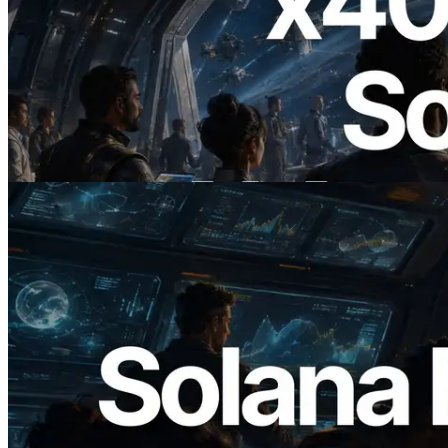
2026.07.04
ERPC startet x402-fähige Solana RPC —
Der Beginn einer Ära, in der KI-Agenten
APIs bei Bedarf bezahlen
Lesen Sie diesen Artikel
2026.05.24