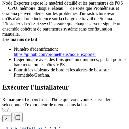
Node Exporter expose le matériel détaillé et les paramètres de l'OS
— CPU, mémoire, disque, réseau — de sorte que Prométheus et
Grafana peuvent alerter sur les problèmes d'infrastructure avant
qu'ils n'aient une incidence sur la charge de travail de Solana.
L'installer via
assure que chaque serveur signale un
slv install
ensemble cohérent de paramètres système sans configuration
manuelle.
Les marins de fait
Numéro d'identification:
https://github.com/prometheus/node_exporter
Léger binaire avec des frais généraux minimes, parfait pour le
bare metal ou les hôtes VPS.
Fournit les tableaux de bord et les alertes de base sur
Prométhée/Grafana.
Exécuter l'installateur
Remarque
à l'hôte que vous voulez surveiller et
slv install
sélectionner l'exportateur de nœuds dans la liste.
bash
$
 slv
 install
 -i
 1.1.1.1,