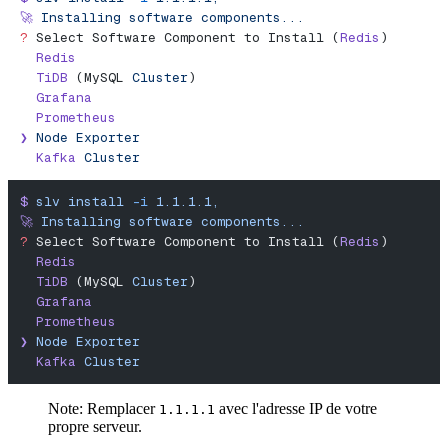
🚀
 Installing
 software
 components...
?
 Select Software Component to Install (
Redis
)
  Redis
  TiDB
 (MySQL 
Cluster
)
  Grafana
  Prometheus
❯
 Node
 Exporter
  Kafka
 Cluster
$
 slv
 install
 -i
 1.1.1.1,
🚀
 Installing
 software
 components...
?
 Select Software Component to Install (
Redis
)
  Redis
  TiDB
 (MySQL 
Cluster
)
  Grafana
  Prometheus
❯
 Node
 Exporter
  Kafka
 Cluster
Note: Remplacer
avec l'adresse IP de votre
1.1.1.1
propre serveur.