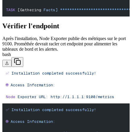
TASK
 [Gathering 
Facts]
 ******************************
Vérifier l'endpoint
Après l'installation, Node Exporter publie des métriques sur le port
9100. Prométhée devrait racler cet endpoint pour alimenter les
tableaux de bord et les alertes.
bash
✅
 Installation
 completed
 successfully!
🌐
 Access
 Information:
Node
 Exporter
 URL:
 http://1.1.1.1:9100/metrics
✅
 Installation
 completed
 successfully!
🌐
 Access
 Information: