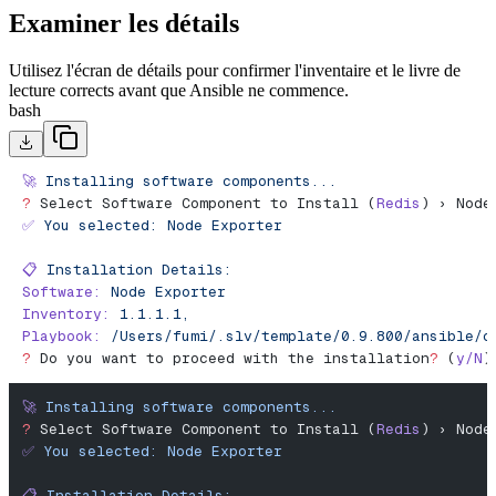
Examiner les détails
Utilisez l'écran de détails pour confirmer l'inventaire et le livre de
lecture corrects avant que Ansible ne commence.
bash
🚀
 Installing
 software
 components...
?
 Select Software Component to Install (
Redis
) › Node
✅
 You
 selected:
 Node
 Exporter
📋
 Installation
 Details:
Software:
 Node
 Exporter
Inventory:
 1.1.1.1,
Playbook:
 /Users/fumi/.slv/template/0.9.800/ansible/c
?
 Do you want to proceed with the installation
?
 (
y/N
)
🚀
 Installing
 software
 components...
?
 Select Software Component to Install (
Redis
) › Node
✅
 You
 selected:
 Node
 Exporter
📋
 Installation
 Details: