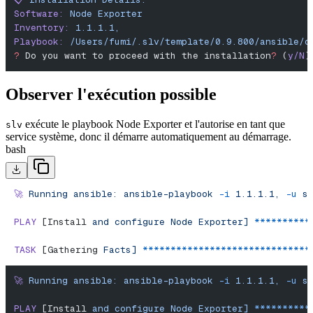
Software:
 Node
 Exporter
Inventory:
 1.1.1.1,
Playbook:
 /Users/fumi/.slv/template/0.9.800/ansible/c
?
 Do you want to proceed with the installation
?
 (
y/N
)
Observer l'exécution possible
exécute le playbook Node Exporter et l'autorise en tant que
slv
service système, donc il démarre automatiquement au démarrage.
bash
🚀
 Running
 ansible:
 ansible-playbook
 -i
 1.1.1.1,
 -u
 s
PLAY
 [Install 
and
 configure
 Node
 Exporter]
 **********
TASK
 [Gathering 
Facts]
 ******************************
🚀
 Running
 ansible:
 ansible-playbook
 -i
 1.1.1.1,
 -u
 s
PLAY
 [Install 
and
 configure
 Node
 Exporter]
 **********