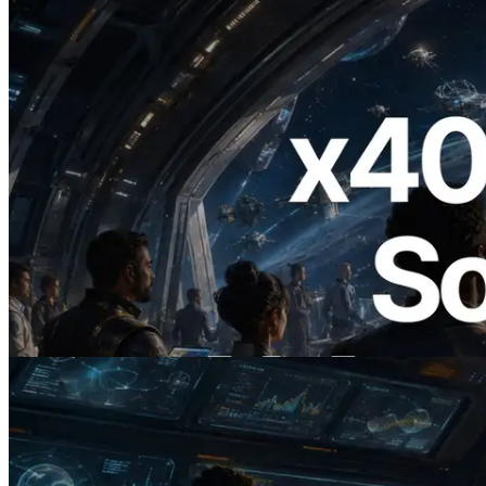
2026.07.04
ERPC lance un RPC Solana compatible
x402 — L'ère où les agents IA paient à la
demande les API dont ils ont besoin
Lire cet article