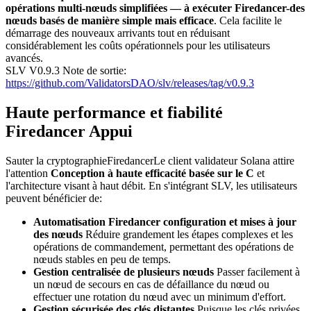
opérations multi-nœuds simplifiées — à exécuter Firedancer-des
nœuds basés de manière simple mais efficace
. Cela facilite le
démarrage des nouveaux arrivants tout en réduisant
considérablement les coûts opérationnels pour les utilisateurs
avancés.
SLV V0.9.3 Note de sortie:
https://github.com/ValidatorsDAO/slv/releases/tag/v0.9.3
Haute performance et fiabilité
Firedancer Appui
Sauter la cryptographieFiredancerLe client validateur Solana attire
l'attention
Conception à haute efficacité basée sur le C
et
l'architecture visant à haut débit. En s'intégrant SLV, les utilisateurs
peuvent bénéficier de:
Automatisation Firedancer configuration et mises à jour
des nœuds
Réduire grandement les étapes complexes et les
opérations de commandement, permettant des opérations de
nœuds stables en peu de temps.
Gestion centralisée de plusieurs nœuds
Passer facilement à
un nœud de secours en cas de défaillance du nœud ou
effectuer une rotation du nœud avec un minimum d'effort.
Gestion sécurisée des clés distantes
Puisque les clés privées