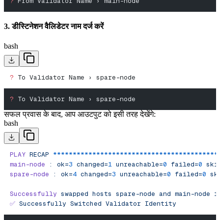
?
 From Validator Name › main-node
3. डीस्टिनेशन वैलिडेटर नाम दर्ज करें
bash
?
 To Validator Name › spare-node
?
 To Validator Name › spare-node
सफल प्रवास के बाद, आप आउटपुट को इसी तरह देखेंगे:
bash
PLAY
 RECAP
 ******************************************
main-node
 :
 ok=
3
 changed=
1
 unreachable=
0
 failed=
0
 ski
spare-node
 :
 ok=
4
 changed=
3
 unreachable=
0
 failed=
0
 sk
Successfully
 swapped
 hosts
 spare-node
 and
 main-node
 i
✅
 Successfully
 Switched
 Validator
 Identity