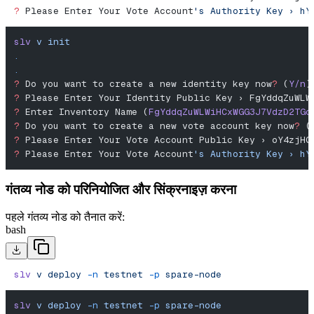
?
 Please Enter Your Vote Account
's Authority Key › hY
slv
 v
 init
.
.
?
 Do you want to create a new identity key now
?
 (
Y/n
)
?
 Please Enter Your Identity Public Key › FgYddqZuWLW
?
 Enter Inventory Name (
FgYddqZuWLWiHCxWGG3J7VdzD2TGc
?
 Do you want to create a new vote account key now
?
 (
?
 Please Enter Your Vote Account Public Key › oY4zjHQ
?
 Please Enter Your Vote Account
's Authority Key › hY
गंतव्य नोड को परिनियोजित और सिंक्रनाइज़ करना
पहले गंतव्य नोड को तैनात करें:
bash
slv
 v
 deploy
 -n
 testnet
 -p
 spare-node
slv
 v
 deploy
 -n
 testnet
 -p
 spare-node