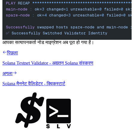
PLAY
 RECAP
 ******************************************
main-node
 :
 ok=
3
 changed=
1
 unreachable=
0
 failed=
0
 ski
spare-node
 :
 ok=
4
 changed=
3
 unreachable=
0
 failed=
0
 sk
Successfully
 swapped
 hosts
 spare-node
 and
 main-node
 i
✅
 Successfully
 Switched
 Validator
 Identity
आपका सत्यापनकर्ता नोड माइग्रेशन अब पूरा हो गया है।
पिछला
Solana Testnet Validator - अद्यतन Solana संस्करण
अगला
Solana मैननेट वैलिडेटर - क्विकस्टार्ट