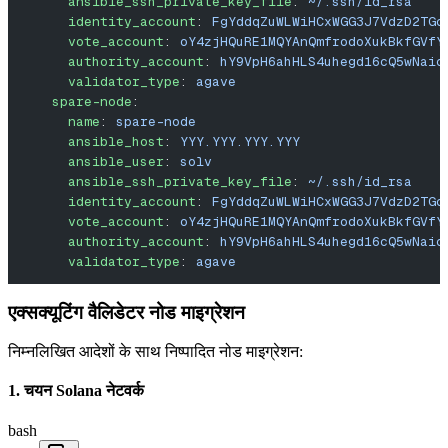
      ansible_ssh_private_key_file
: 
~/.ssh/id_rsa
      identity_account
: 
FgYddqZuWLWiHCxWGG3J7VdzD2TGc
      vote_account
: 
oY4zjHQuRE1MQYAnQmfrodoXukBkfGVfY
      authority_account
: 
hY9VpH6ahHLS4uhegd16cQ5wNaic
      validator_type
: 
agave
    spare-node
:
      name
: 
spare-node
      ansible_host
: 
YYY.YYY.YYY.YYY
      ansible_user
: 
solv
      ansible_ssh_private_key_file
: 
~/.ssh/id_rsa
      identity_account
: 
FgYddqZuWLWiHCxWGG3J7VdzD2TGc
      vote_account
: 
oY4zjHQuRE1MQYAnQmfrodoXukBkfGVfY
      authority_account
: 
hY9VpH6ahHLS4uhegd16cQ5wNaic
      validator_type
: 
agave
एक्सक्यूटिंग वैलिडेटर नोड माइग्रेशन
निम्नलिखित आदेशों के साथ निष्पादित नोड माइग्रेशन:
1. चयन Solana नेटवर्क
bash