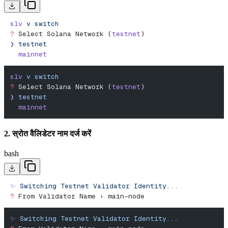
slv
 v
 switch
?
 Select Solana Network (
testnet
)
❯
 testnet
  mainnet
slv
 v
 switch
?
 Select Solana Network (
testnet
)
❯
 testnet
  mainnet
2. स्रोत वैलिडेटर नाम दर्ज करें
bash
✨
 Switching
 Testnet
 Validator
 Identity...
?
 From Validator Name › main-node
✨
 Switching
 Testnet
 Validator
 Identity...