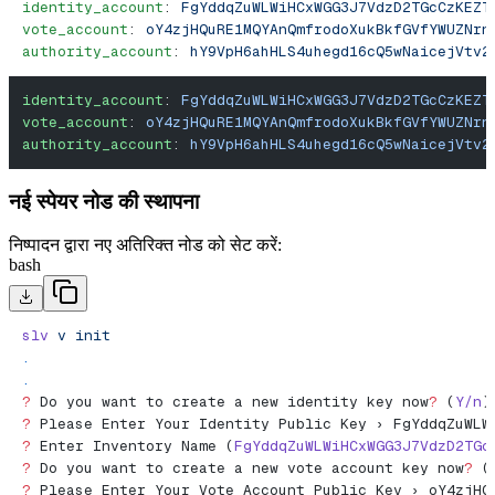
identity_account
: 
FgYddqZuWLWiHCxWGG3J7VdzD2TGcCzKEZT
vote_account
: 
oY4zjHQuRE1MQYAnQmfrodoXukBkfGVfYWUZNrn
authority_account
: 
hY9VpH6ahHLS4uhegd16cQ5wNaicejVtv2
identity_account
: 
FgYddqZuWLWiHCxWGG3J7VdzD2TGcCzKEZT
vote_account
: 
oY4zjHQuRE1MQYAnQmfrodoXukBkfGVfYWUZNrn
authority_account
: 
hY9VpH6ahHLS4uhegd16cQ5wNaicejVtv2
नई स्पेयर नोड की स्थापना
निष्पादन द्वारा नए अतिरिक्त नोड को सेट करें:
bash
slv
 v
 init
.
.
?
 Do you want to create a new identity key now
?
 (
Y/n
)
?
 Please Enter Your Identity Public Key › FgYddqZuWLW
?
 Enter Inventory Name (
FgYddqZuWLWiHCxWGG3J7VdzD2TGc
?
 Do you want to create a new vote account key now
?
 (
?
 Please Enter Your Vote Account Public Key › oY4zjHQ