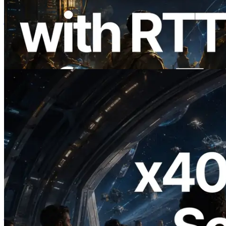
ERPC का Solana Leader Slot API अब 7
वैश्विक क्षेत्रों से ping मापता है — Validators
Information API भी लॉन्च
यह लेख पढ़ें
2026.07.04
ERPC ने x402 समर्थित Solana RPC लॉन्च
किया — AI एजेंट अब जरूरत के API के लिए ऑन-