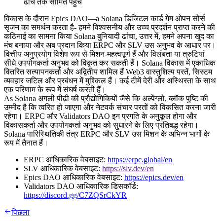
ढांचे तक सीमित पहुंच
विकास के दौरान Epics DAO—a Solana डिजिटल कार्ड गेम ओपन सोर्स
सृजन का समर्थन करता है- हमने विश्वसनीय और उच्च प्रदर्शन प्राप्त करने की
कठिनाई का सामना किया Solana बुनियादी ढांचा, उत्तर में, हमने अपना खुद का
मंच बनाया और अब प्रदान किया ERPC और SLV उस अनुभव के आधार पर।
वित्तीय अनुप्रयोग विशेष रूप से मिशन-महत्वपूर्ण हैं और विलंबता या त्रुटियां
सीधे उपयोगकर्ता अनुभव को विकृत कर सकती हैं। Solana विकास में एकाधिक
वितरित सत्यापनकर्ता और अद्वितीय शामिल हैं Web3 वास्तुशिल्प परतें, सिस्टम
व्यवहार जटिल और प्रबंधन में मुश्किल हैं। कई टीमें देरी और अस्थिरता के साथ
एक परिणाम के रूप में संघर्ष करती हैं।
As Solana अगली पीढ़ी की प्रौद्योगिकियों जैसे कि अल्पेंग्लो, ब्लॉक पुष्टि की
उम्मीद है कि त्वरित हो जाएगा और नेटवर्क संचार परतों को विकसित करना जारी
रहेगा। ERPC और Validators DAO इन प्रगति के अनुकूल होगा और
विकासकर्ता और उपयोगकर्ता अनुभव को सुधारने के लिए प्रतिबद्ध रहेगा।
Solana पारिस्थितिकी तंत्र ERPC और SLV उस मिशन के अभिन्न भागों के
रूप में तैनात हैं।
ERPC आधिकारिक वेबसाइट:
https://erpc.global/en
SLV आधिकारिक वेबसाइट:
https://slv.dev/en
Epics DAO आधिकारिक वेबसाइट:
https://epics.dev/en
Validators DAO आधिकारिक डिसकॉर्ड:
https://discord.gg/C7ZQSrCkYR
पिछला