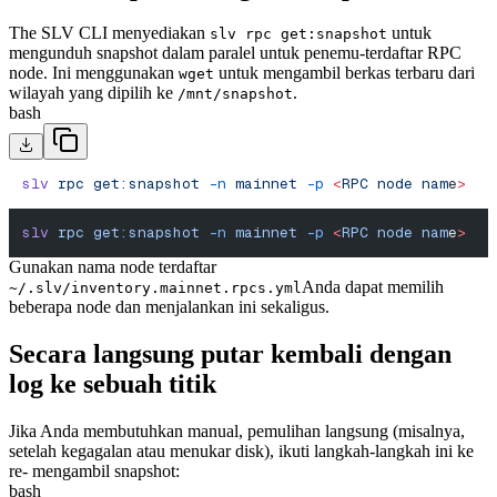
The SLV CLI menyediakan
untuk
slv rpc get:snapshot
mengunduh snapshot dalam paralel untuk penemu-terdaftar RPC
node. Ini menggunakan
untuk mengambil berkas terbaru dari
wget
wilayah yang dipilih ke
.
/mnt/snapshot
bash
slv
 rpc
 get:snapshot
 -n
 mainnet
 -p
 <
RPC
 node
 nam
e
>
slv
 rpc
 get:snapshot
 -n
 mainnet
 -p
 <
RPC
 node
 nam
e
>
Gunakan nama node terdaftar
Anda dapat memilih
~/.slv/inventory.mainnet.rpcs.yml
beberapa node dan menjalankan ini sekaligus.
Secara langsung putar kembali dengan
log ke sebuah titik
Jika Anda membutuhkan manual, pemulihan langsung (misalnya,
setelah kegagalan atau menukar disk), ikuti langkah-langkah ini ke
re- mengambil snapshot:
bash