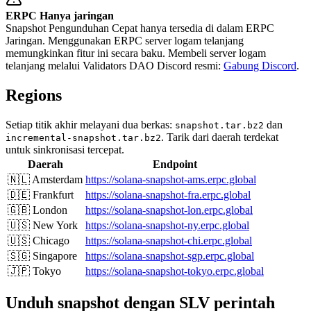
ERPC Hanya jaringan
Snapshot Pengunduhan Cepat hanya tersedia di dalam ERPC
Jaringan. Menggunakan ERPC server logam telanjang
memungkinkan fitur ini secara baku. Membeli server logam
telanjang melalui Validators DAO Discord resmi:
Gabung Discord
.
Regions
Setiap titik akhir melayani dua berkas:
dan
snapshot.tar.bz2
. Tarik dari daerah terdekat
incremental-snapshot.tar.bz2
untuk sinkronisasi tercepat.
Daerah
Endpoint
🇳🇱 Amsterdam
https://solana-snapshot-ams.erpc.global
🇩🇪 Frankfurt
https://solana-snapshot-fra.erpc.global
🇬🇧 London
https://solana-snapshot-lon.erpc.global
🇺🇸 New York
https://solana-snapshot-ny.erpc.global
🇺🇸 Chicago
https://solana-snapshot-chi.erpc.global
🇸🇬 Singapore
https://solana-snapshot-sgp.erpc.global
🇯🇵 Tokyo
https://solana-snapshot-tokyo.erpc.global
Unduh snapshot dengan SLV perintah