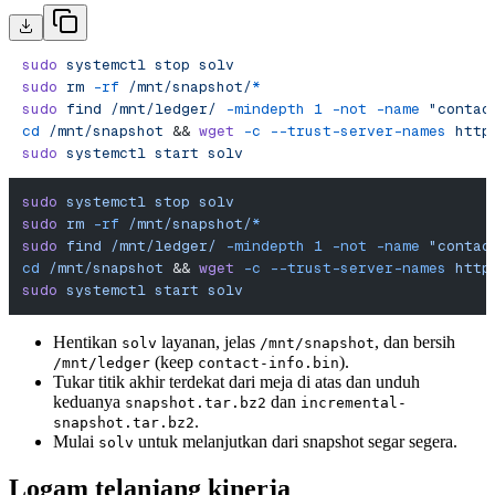
sudo
 systemctl
 stop
 solv
sudo
 rm
 -rf
 /mnt/snapshot/
*
sudo
 find
 /mnt/ledger/
 -mindepth
 1
 -not
 -name
 "contac
cd
 /mnt/snapshot
 && 
wget
 -c
 --trust-server-names
 http
sudo
 systemctl
 start
 solv
sudo
 systemctl
 stop
 solv
sudo
 rm
 -rf
 /mnt/snapshot/
*
sudo
 find
 /mnt/ledger/
 -mindepth
 1
 -not
 -name
 "contac
cd
 /mnt/snapshot
 && 
wget
 -c
 --trust-server-names
 http
sudo
 systemctl
 start
 solv
Hentikan
layanan, jelas
, dan bersih
solv
/mnt/snapshot
(keep
).
/mnt/ledger
contact-info.bin
Tukar titik akhir terdekat dari meja di atas dan unduh
keduanya
dan
snapshot.tar.bz2
incremental-
.
snapshot.tar.bz2
Mulai
untuk melanjutkan dari snapshot segar segera.
solv
Logam telanjang kinerja