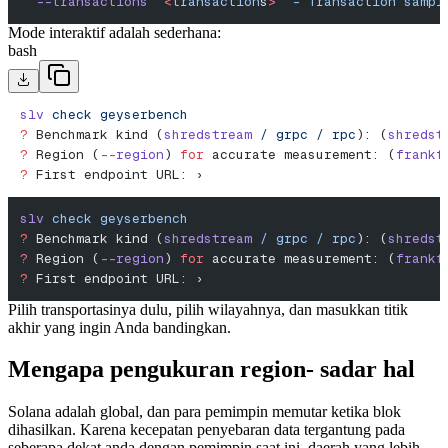
  --transactions
  <
transaction
s
>
  -
 Transaction
 sampl
Mode interaktif adalah sederhana:
bash
slv
 check
 geyserbench
?
 Benchmark kind (
shredstream
 /
 grpc
 /
 rpc
): (
shredst
?
 Region (
--region
) 
for
 accurate measurement: (
frankf
?
 First endpoint URL: ›
slv
 check
 geyserbench
?
 Benchmark kind (
shredstream
 /
 grpc
 /
 rpc
): (
shredst
?
 Region (
--region
) 
for
 accurate measurement: (
frankf
?
 First endpoint URL: ›
Pilih transportasinya dulu, pilih wilayahnya, dan masukkan titik
akhir yang ingin Anda bandingkan.
Mengapa pengukuran region- sadar hal
Solana adalah global, dan para pemimpin memutar ketika blok
dihasilkan. Karena kecepatan penyebaran data tergantung pada
seberapa dekat anda dengan pemimpin saat ini, daerah yang lebih