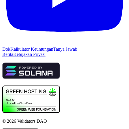
Dok
Kalkulator Keuntungan
Tanya Jawab
Berita
Kebijakan Privasi
©
2026
Validators DAO