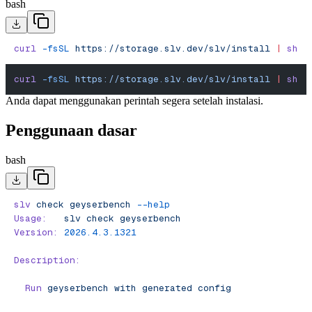
bash
curl
 -fsSL
 https://storage.slv.dev/slv/install
 |
 sh
curl
 -fsSL
 https://storage.slv.dev/slv/install
 |
 sh
Anda dapat menggunakan perintah segera setelah instalasi.
Penggunaan dasar
bash
slv
 check
 geyserbench
 --help
Usage:
   slv
 check
 geyserbench
Version:
 2026.4.3.1321
Description:
  Run
 geyserbench
 with
 generated
 config