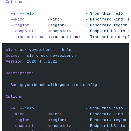
Options:
  -h,
 --help
                      -
 Show
 this
 help.
  --kind
          <
kin
d
>
          -
 Benchmark
 kind:
 s
  --region
        <
regio
n
>
        -
 Benchmark
 region
 
  --endpoint
      <
endpoin
t
>
      -
 Endpoint
 URL
 to
 c
  --transactions
  <
transaction
s
>
  -
 Transaction
 sampl
slv
 check
 geyserbench
 --help
Usage:
   slv
 check
 geyserbench
Version:
 2026.4.3.1321
Description:
  Run
 geyserbench
 with
 generated
 config
Options:
  -h,
 --help
                      -
 Show
 this
 help.
  --kind
          <
kin
d
>
          -
 Benchmark
 kind:
 s
  --region
        <
regio
n
>
        -
 Benchmark
 region
 
  --endpoint
      <
endpoin
t
>
      -
 Endpoint
 URL
 to
 c