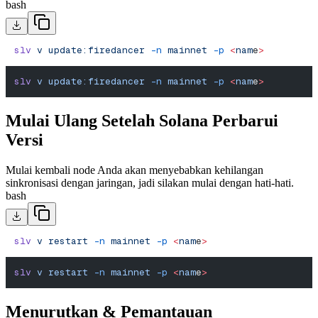
bash
slv
 v
 update:firedancer
 -n
 mainnet
 -p
 <
nam
e
>
slv
 v
 update:firedancer
 -n
 mainnet
 -p
 <
nam
e
>
Mulai Ulang Setelah Solana Perbarui
Versi
Mulai kembali node Anda akan menyebabkan kehilangan
sinkronisasi dengan jaringan, jadi silakan mulai dengan hati-hati.
bash
slv
 v
 restart
 -n
 mainnet
 -p
 <
nam
e
>
slv
 v
 restart
 -n
 mainnet
 -p
 <
nam
e
>
Menurutkan & Pemantauan