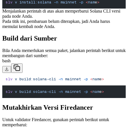
slv
 v
 install:solana
 -n
 mainnet
 -p
 <
nam
e
>
Menjalankan perintah di atas akan memperbarui Solana CLI versi
pada node Anda.
Pada titik ini, pembaruan belum diterapkan, jadi Anda harus
memulai kembali node Anda.
Build dari Sumber
Bila Anda memerlukan semua paket, jalankan perintah berikut untuk
membangun dari sumber:
bash
slv
 v
 build:solana-cli
 -n
 mainnet
 -p
 <
nam
e
>
slv
 v
 build:solana-cli
 -n
 mainnet
 -p
 <
nam
e
>
Mutakhirkan Versi Firedancer
Untuk validator Firedancer, gunakan perintah berikut untuk
memperbarui: