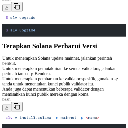
$
 slv
 upgrade
$
 slv
 upgrade
Terapkan Solana Perbarui Versi
Untuk menerapkan Solana update mainnet, jalankan perintah
berikut.
Untuk menerapkan pemutakhiran ke semua validators, jalankan
perintah tanpa
Bendera.
-p
Untuk menerapkan pembaruan ke validator spesifik, gunakan
-p
tanda untuk menentukan kunci publik validator itu.
Anda juga dapat menentukan beberapa validator dengan
memisahkan kunci publik mereka dengan koma.
bash
slv
 v
 install:solana
 -n
 mainnet
 -p
 <
nam
e
>