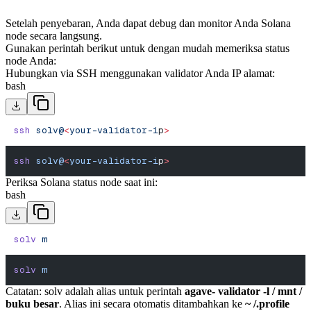
Setelah penyebaran, Anda dapat debug dan monitor Anda Solana
node secara langsung.
Gunakan perintah berikut untuk dengan mudah memeriksa status
node Anda:
Hubungkan via SSH menggunakan validator Anda IP alamat:
bash
ssh
 solv@
<
your-validator-i
p
>
ssh
 solv@
<
your-validator-i
p
>
Periksa Solana status node saat ini:
bash
solv
 m
solv
 m
Catatan: solv adalah alias untuk perintah
agave- validator -l / mnt /
buku besar
. Alias ini secara otomatis ditambahkan ke
~ /.profile