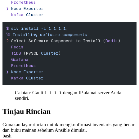
  Prometheus
❯
 Node
 Exporter
  Kafka
 Cluster
$
 slv
 install
 -i
 1.1.1.1,
🚀
 Installing
 software
 components...
?
 Select Software Component to Install (
Redis
)
  Redis
  TiDB
 (MySQL 
Cluster
)
  Grafana
  Prometheus
❯
 Node
 Exporter
  Kafka
 Cluster
Catatan: Ganti
dengan IP alamat server Anda
1.1.1.1
sendiri.
Tinjau Rincian
Gunakan layar rincian untuk mengkonfirmasi inventaris yang benar
dan buku mainan sebelum Ansible dimulai.
bash