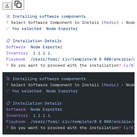
🚀
 Installing
 software
 components...
?
 Select Software Component to Install (
Redis
) › Node
✅
 You
 selected:
 Node
 Exporter
📋
 Installation
 Details:
Software:
 Node
 Exporter
Inventory:
 1.1.1.1,
Playbook:
 /Users/fumi/.slv/template/0.9.800/ansible/c
?
 Do you want to proceed with the installation
?
 (
y/N
)
🚀
 Installing
 software
 components...
?
 Select Software Component to Install (
Redis
) › Node
✅
 You
 selected:
 Node
 Exporter
📋
 Installation
 Details:
Software:
 Node
 Exporter
Inventory:
 1.1.1.1,
Playbook:
 /Users/fumi/.slv/template/0.9.800/ansible/c
?
 Do you want to proceed with the installation
?
 (
y/N
)