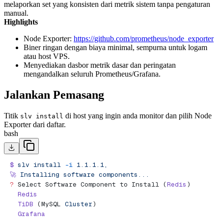
melaporkan set yang konsisten dari metrik sistem tanpa pengaturan
manual.
Highlights
Node Exporter:
https://github.com/prometheus/node_exporter
Biner ringan dengan biaya minimal, sempurna untuk logam
atau host VPS.
Menyediakan dasbor metrik dasar dan peringatan
mengandalkan seluruh Prometheus/Grafana.
Jalankan Pemasang
Titik
di host yang ingin anda monitor dan pilih Node
slv install
Exporter dari daftar.
bash
$
 slv
 install
 -i
 1.1.1.1,
🚀
 Installing
 software
 components...
?
 Select Software Component to Install (
Redis
)
  Redis
  TiDB
 (MySQL 
Cluster
)
  Grafana