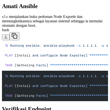
Amati Ansible
menjalankan buku pedoman Node Exportir dan
slv
memungkinkannya sebagai layanan sistemd sehingga ia memulai
otomatis dengan boot.
bash
🚀
 Running
 ansible:
 ansible-playbook
 -i
 1.1.1.1,
 -u
 s
PLAY
 [Install 
and
 configure
 Node
 Exporter]
 **********
TASK
 [Gathering 
Facts]
 ******************************
🚀
 Running
 ansible:
 ansible-playbook
 -i
 1.1.1.1,
 -u
 s
PLAY
 [Install 
and
 configure
 Node
 Exporter]
 **********
TASK
 [Gathering 
Facts]
 ******************************
Verifikasi Endpoint