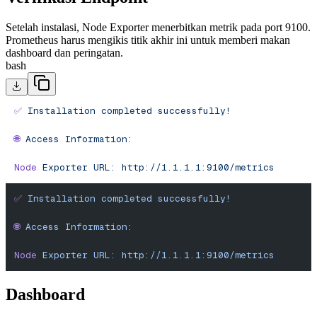
Setelah instalasi, Node Exporter menerbitkan metrik pada port 9100.
Prometheus harus mengikis titik akhir ini untuk memberi makan
dashboard dan peringatan.
bash
✅
 Installation
 completed
 successfully!
🌐
 Access
 Information:
Node
 Exporter
 URL:
 http://1.1.1.1:9100/metrics
✅
 Installation
 completed
 successfully!
🌐
 Access
 Information:
Node
 Exporter
 URL:
 http://1.1.1.1:9100/metrics
Dashboard