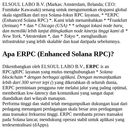
ELSOUL LABO B.V. (Markas: Amsterdam, Belanda; CEO:
Fumitake Kawasaki) senang untuk mengumumkan ekspansi global
skala signifikan dari nya Solana-fokus RPC layanan, * *ERPC
(Enhanced Solana RPC) *. Kami telah menambahkan * *Frankfurt
(Jerman) * * dan *
Chicago (USA) * * sebagai lokasi node baru,
dan memiliki lebih lanjut ditingkatkan node kinerja tinggi kami di *
New York
, *
Amsterdam
*, dan *
Tokyo
*, menghasilkan
infrastruktur yang lebih skalable dan kuat daripada sebelumnya.
Apa ERPC (Enhanced Solana RPC)?
Dikembangkan oleh ELSOUL LABO B.V.,
ERPC
is an
RPC/gRPC layanan yang mulus menghubungkan *
Solana
blockchain * dengan berbagai aplikasi. Dengan memanfaatkan
lebih dari 300 server tepi (
) yang dikerahkan di seluruh dunia,
ERPC permintaan pengguna rute melalui jalur yang paling optimal,
memberikan low-latency dan komunikasi yang sangat dapat
diandalkan dari wilayah manapun.
Performa tinggi dan stabil telah mengumpulkan dukungan kuat dari
pedagang menangani perdagangan skala besar arus perdagangan
atau transaksi frekuensi tinggi. ERPC membantu proses transaksi
pada Solana lancar, mendukung operasi stabil untuk aplikasi yang
terdesentralisasi (dApps).