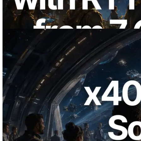
Region Global — Validators Information
API Juga Diluncurkan
Baca artikel ini
2026.07.04
ERPC Meluncurkan Solana RPC
Berbasis x402 — Era AI Agent
Membayar API yang Dibutuhkan Secara