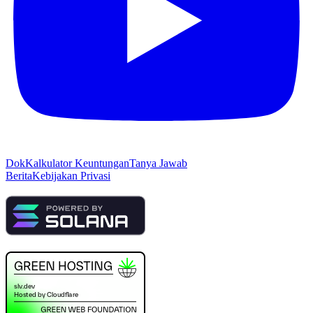
Dok
Kalkulator Keuntungan
Tanya Jawab
Berita
Kebijakan Privasi