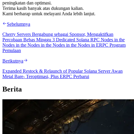
peningkatan dan optimasi.
Terima kasih banyak atas dukungan kalian.
Kami berharap untuk melayani Anda lebih lanjut.
Sebelumnya
Cherry Servers Bergabung sebagai Sponsor, Mengaktifkan
Percobaan Bebas Minggu 3 Dedicated Solana RPC Nodes in the
Nodes in the Nodes in the Nodes in the Nodes in ERPC Program
Pemulaan
Berikutnya
Expanded Restock & Relaunch of Popular Solana Server Awan
Metal Bare- Teroptimasi, Plus ERPC Perbarui
Berita