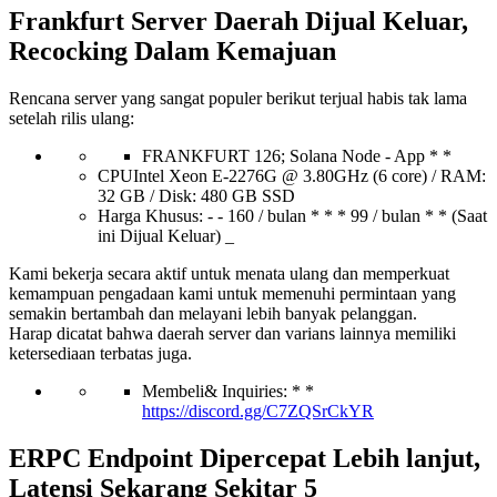
Frankfurt Server Daerah Dijual Keluar,
Recocking Dalam Kemajuan
Rencana server yang sangat populer berikut terjual habis tak lama
setelah rilis ulang:
FRANKFURT 126; Solana Node - App * *
CPUIntel Xeon E-2276G @ 3.80GHz (6 core) / RAM:
32 GB / Disk: 480 GB SSD
Harga Khusus: - - 160 / bulan * * * 99 / bulan * * (Saat
ini Dijual Keluar) _
Kami bekerja secara aktif untuk menata ulang dan memperkuat
kemampuan pengadaan kami untuk memenuhi permintaan yang
semakin bertambah dan melayani lebih banyak pelanggan.
Harap dicatat bahwa daerah server dan varians lainnya memiliki
ketersediaan terbatas juga.
Membeli& Inquiries: * *
https://discord.gg/C7ZQSrCkYR
ERPC Endpoint Dipercepat Lebih lanjut,
Latensi Sekarang Sekitar 5