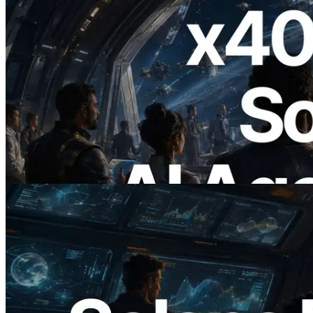
2026.07.04
ERPC Meluncurkan Solana RPC
Berbasis x402 — Era AI Agent
Membayar API yang Dibutuhkan Secara
On Demand
Baca artikel ini