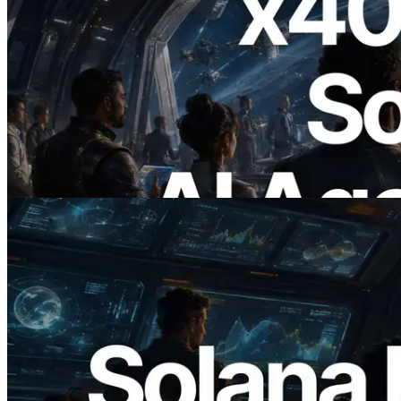
2026.07.04
ERPC Meluncurkan Solana RPC
Berbasis x402 — Era AI Agent
Membayar API yang Dibutuhkan Secara
On Demand
Baca artikel ini