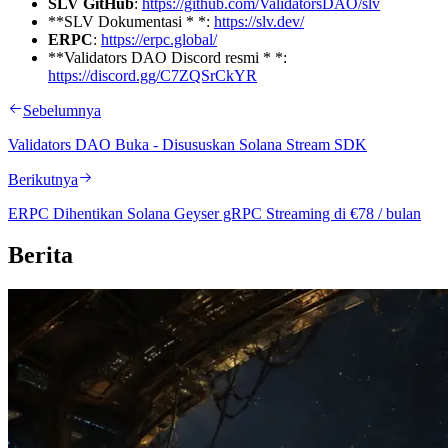
SLV GitHub
:
https://github.com/ValidatorsDAO/slv
**SLV Dokumentasi * *:
https://slv.dev/
ERPC
:
https://erpc.global/
**Validators DAO Discord resmi * *:
https://discord.gg/C7ZQSrCkYR
Sebelumnya
Validators DAO Buka - Disususkan Solana Stream SDK
Berikutnya
ERPC Dihentikan Solana Geyser gRPC Streaming di €78 / bulan
Berita