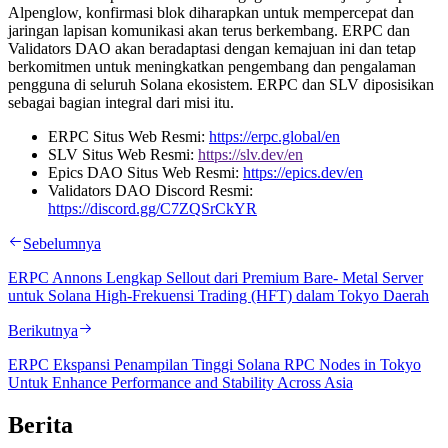
Alpenglow, konfirmasi blok diharapkan untuk mempercepat dan
jaringan lapisan komunikasi akan terus berkembang. ERPC dan
Validators DAO akan beradaptasi dengan kemajuan ini dan tetap
berkomitmen untuk meningkatkan pengembang dan pengalaman
pengguna di seluruh Solana ekosistem. ERPC dan SLV diposisikan
sebagai bagian integral dari misi itu.
ERPC Situs Web Resmi:
https://erpc.global/en
SLV Situs Web Resmi:
https://slv.dev/en
Epics DAO Situs Web Resmi:
https://epics.dev/en
Validators DAO Discord Resmi:
https://discord.gg/C7ZQSrCkYR
Sebelumnya
ERPC Annons Lengkap Sellout dari Premium Bare- Metal Server
untuk Solana High-Frekuensi Trading (HFT) dalam Tokyo Daerah
Berikutnya
ERPC Ekspansi Penampilan Tinggi Solana RPC Nodes in Tokyo
Untuk Enhance Performance and Stability Across Asia
Berita