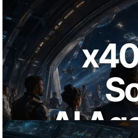
2026.07.04
ERPC Meluncurkan Solana RPC
Berbasis x402 — Era AI Agent
Membayar API yang Dibutuhkan Secara
On Demand
Baca artikel ini