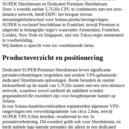
SUPER Shredstream en Dedicated Premium Shredstream.
Door 's werelds snelste 5,7GHz CPU te combineren met een zero-
distance netwerk, biedt ERPC het hoogste niveau
streaminginfrastructuur voor Solana-productieomgevingen.
SUPER is exclusief beschikbaar in Frankfurt, terwijl Premium is
uitgerold in belangrijke regio's waaronder Amsterdam, Frankfurt,
Londen, New York en Singapore, met een Tokyo-regio momenteel
in voorbereiding.
Wij danken u oprecht voor uw voortdurende steun.
Productoverzicht en positionering
Dedicated SUPER/Premium Shredstream levert significante
prestatieverbeteringen vergeleken met eerdere VPS-gebaseerde
dedicated Shredstream-oplossingen. Beide benutten de snelste
kloksnelheid op de markt van 5,7GHz samen met een zero-distance
netwerk, waardoor zowel snelheid als stabiliteit worden
gegarandeerd die essentieel zijn voor hoogfrequente handel op
Solana.
In een Solana-handelsworkloadtest registreerden algemene VPS-
omgevingen een verwerkingslatentie van circa 2,6ms, terwijl
SUPER VPS 0,9ms bereikte, resulterend in een 3x
prestatieverbetering. Dit voordeel geldt ook voor Shredstream, en
biedt stabiele lage-latentie prestaties die alleen in een dedicated