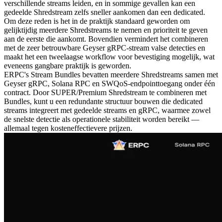
verschillende streams leiden, en in sommige gevallen kan een
gedeelde Shredstream zelfs sneller aankomen dan een dedicated.
Om deze reden is het in de praktijk standaard geworden om
gelijktijdig meerdere Shredstreams te nemen en prioriteit te geven
aan de eerste die aankomt. Bovendien vermindert het combineren
met de zeer betrouwbare Geyser gRPC-stream valse detecties en
maakt het een tweelaagse workflow voor bevestiging mogelijk, wat
eveneens gangbare praktijk is geworden.
ERPC's Stream Bundles bevatten meerdere Shredstreams samen met
Geyser gRPC, Solana RPC en SWQoS-endpointtoegang onder één
contract. Door SUPER/Premium Shredstream te combineren met
Bundles, kunt u een redundante structuur bouwen die dedicated
streams integreert met gedeelde streams en gRPC, waarmee zowel
de snelste detectie als operationele stabiliteit worden bereikt —
allemaal tegen kosteneffectievere prijzen.