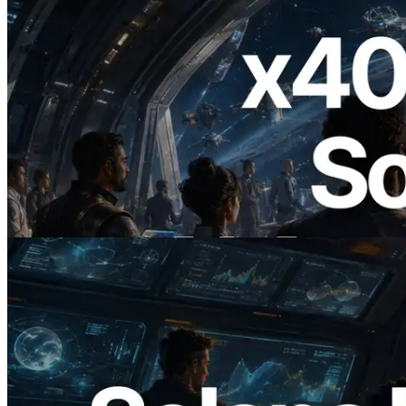
2026.07.04
ERPC Lanceert x402-Enabled Solana
RPC — Het Tijdperk Waarin AI Agents
On Demand Voor API's Betalen
Lees dit artikel