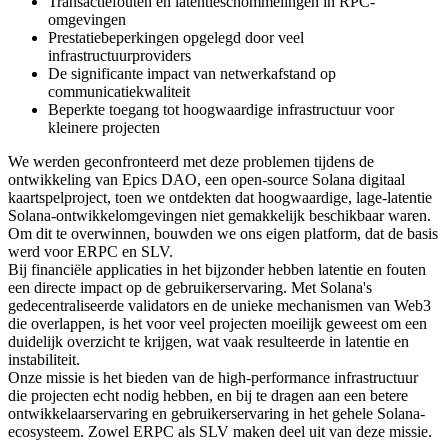
Transactiefouten en latentieschommelingen in RPC-
omgevingen
Prestatiebeperkingen opgelegd door veel
infrastructuurproviders
De significante impact van netwerkafstand op
communicatiekwaliteit
Beperkte toegang tot hoogwaardige infrastructuur voor
kleinere projecten
We werden geconfronteerd met deze problemen tijdens de
ontwikkeling van Epics DAO, een open-source Solana digitaal
kaartspelproject, toen we ontdekten dat hoogwaardige, lage-latentie
Solana-ontwikkelomgevingen niet gemakkelijk beschikbaar waren.
Om dit te overwinnen, bouwden we ons eigen platform, dat de basis
werd voor ERPC en SLV.
Bij financiële applicaties in het bijzonder hebben latentie en fouten
een directe impact op de gebruikerservaring. Met Solana's
gedecentraliseerde validators en de unieke mechanismen van Web3
die overlappen, is het voor veel projecten moeilijk geweest om een
duidelijk overzicht te krijgen, wat vaak resulteerde in latentie en
instabiliteit.
Onze missie is het bieden van de high-performance infrastructuur
die projecten echt nodig hebben, en bij te dragen aan een betere
ontwikkelaarservaring en gebruikerservaring in het gehele Solana-
ecosysteem. Zowel ERPC als SLV maken deel uit van deze missie.