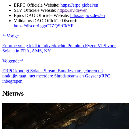
ERPC Officiële Website:
https://erpc.global/en
SLV Officiële Website:
https://slv.dev/en
Epics DAO Officiële Website:
https://epics.dev/en
Validators DAO Officiële Discord:
https://discord.gg/C7ZQSrCkYR
Vorige
Enorme vraag leidt tot uitverkochte Premium Ryzen VPS voor
Solana in FRA, AMS, NY
Volgende
ERPC kondigt Solana Stream Bundles aan: geboren uit
praktijkvraag, met meerdere Shredstreams en Geyser gRPC
inbegrepen
Nieuws