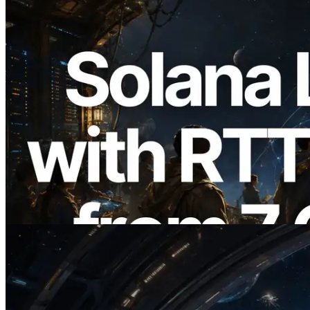
2026.08.05
ERPC Breidt Solana Leader Slot API Uit
met Pingmeting vanuit 7 Wereldwijde
Regio’s — Validators Information API
Ook Gelanceerd
Lees dit artikel