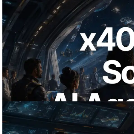
2026.07.04
ERPC запускает Solana RPC с
поддержкой x402 — Эпоха, в которой
AI-агенты платят за нужные API по
требованию
Читать статью