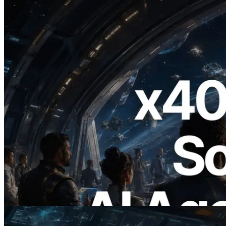
2026.07.04
ERPC запускает Solana RPC с
поддержкой x402 — Эпоха, в которой
AI-агенты платят за нужные API по
требованию
Читать статью