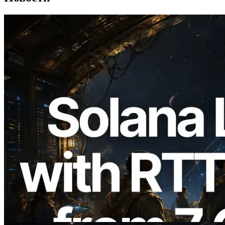
2026.08.05
ERPC расширяет Solana Leader Slot
API измерением ping из 7 глобальных
регионов — также запущен Validators
Information API
Читать статью