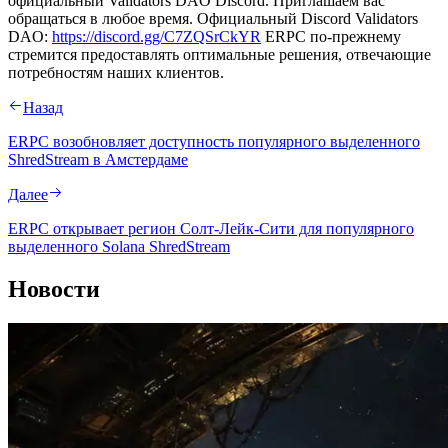
официальный Validators DAO Discord. Приглашаем вас
обращаться в любое время. Официальный Discord Validators
DAO:
https://discord.gg/C7ZQSrCkYR
ERPC по-прежнему
стремится предоставлять оптимальные решения, отвечающие
потребностям наших клиентов.
Назад
ERPC возобновляет доступность популярного выделенного
ShredStream в Амстердаме
Далее
ERPC открывает регион Солт-Лейк-Сити для популярного
выделенного Solana ShredStream
Новости