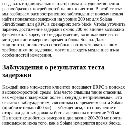
создавать индивидуальные платформы для удовлетворения
разнообразных потребностей наших клиентов. В этой статье
мы разбираем распространенное заблуждение: почему нельзя
найти показатели задержки на уровне 200 мс для Solana
ShredStream или gRPC в сценариях zero-block. Чтобы уточнить
заранее, достижение задержки около 200 мс вполне возможно
физически. Скорее, это недоразумение, возникающее из-за
методологии измерения времени блока Solana. Даже
эндпоинты, полностью способные соответствовать вашим
требованиям по задержке, могут выглядеть медленнее из-за
особенностей измерения.
Заблуждения о результатах теста
задержки
Каждый день множество клиентов посещают ERPC в поисках
высокоскоростной среды. Мы часто слышим такие опасения,
как «среды с задержкой более 1 секунды неприемлемы». Это
связано с заблуждением, связанным со временем слота Solana
(приблизительно 400 мс) — убеждением, что получение и
отправка данных должны быть завершены в течение 200 мс.
На практике добиться замеров в диапазоне 200-300 мс почти
невозможно из-за того, как в Solana измеряется время блока.