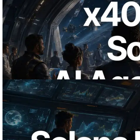
2026.07.04
ERPC запускает Solana RPC с
поддержкой x402 — Эпоха, в которой
AI-агенты платят за нужные API по
требованию
Читать статью