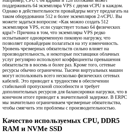
Например, CPU с 64 ядрами и 128 потоками может
поддерживать 64 экземпляра VPS с двумя vCPU в каждом.
Однако в действительности провайдеры могут предлагать на
таком оборудовании 512 и более экземпляров 2-vCPU. Вы
можете задаться вопросом: «Как можно создать 512
экземпляров VPS, если существует только 64 физических
ядра?» Причина в том, что экземпляры VPS редко
испытывают одновременную пиковую нагрузку, что
позволяет провайдерам полагаться на эту изменчивость.
Уровень чрезмерных обязательств сильно влияет на
производительность, и некоторые поставщики облачных
услуг регулярно используют коэффициенты превышения
обязательств в восемь и более раз. Кроме того, сетевые
ресурсы обычно ограничены. Тысячи виртуальных машин
могут использовать всего несколько физических сетевых
кабелей. Это приводит к трудностям в обеспечении
стабильной пропускной способности и требует
дополнительных ресурсов для балансировки нагрузки, что в
конечном итоге приводит к значительной задержке. В ERPC
мы значительно ограничиваем чрезмерные обязательства,
чтобы смягчить эти проблемы с производительностью.
Качество используемых CPU, DDR5
RAM и NVMe SSD