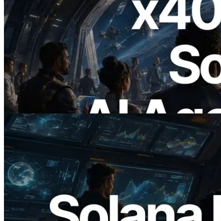
2026.07.04
ERPC запускает Solana RPC с
поддержкой x402 — Эпоха, в которой
AI-агенты платят за нужные API по
требованию
Читать статью