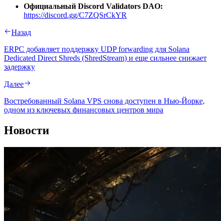
Официальный Discord Validators DAO:
https://discord.gg/C7ZQSrCkYR
Назад
ERPC добавляет поддержку UDP forwarding для Solana
Dedicated Direct Shreds (ShredStream) и еще сильнее снижает
задержку
Далее
Востребованный Solana VPS снова доступен в Нью-Йорке,
одном из ключевых финансовых центров мира
Новости