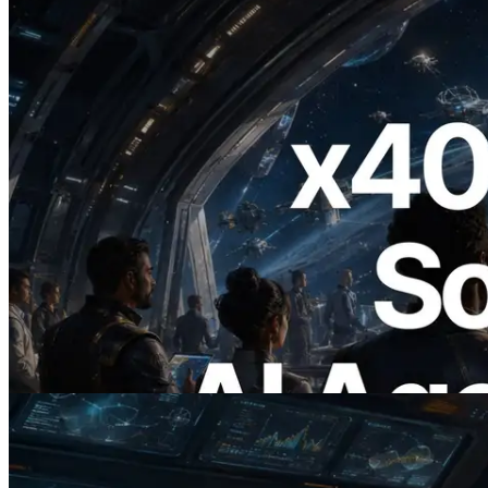
2026.07.04
ERPC запускает Solana RPC с
поддержкой x402 — Эпоха, в которой
AI-агенты платят за нужные API по
требованию
Читать статью