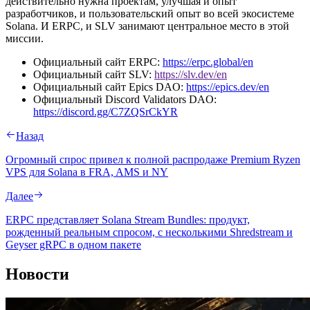
действительно нужна проектам, улучшая и опыт
разработчиков, и пользовательский опыт во всей экосистеме
Solana. И ERPC, и SLV занимают центральное место в этой
миссии.
Официальный сайт ERPC:
https://erpc.global/en
Официальный сайт SLV:
https://slv.dev/en
Официальный сайт Epics DAO:
https://epics.dev/en
Официальный Discord Validators DAO:
https://discord.gg/C7ZQSrCkYR
Назад
Огромный спрос привел к полной распродаже Premium Ryzen
VPS для Solana в FRA, AMS и NY
Далее
ERPC представляет Solana Stream Bundles: продукт,
рожденный реальным спросом, с несколькими Shredstream и
Geyser gRPC в одном пакете
Новости