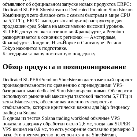
объявляют об официальном запуске новых продуктов ERPC:
Dedicated SUPER Shredstream и Dedicated Premium Shredstream.
Комбинируя zero-distance-сеть с самым быстрым в мире CPU
на 5,7 ГГц, ERPC выводит streaming-инфраструктуру для
продакшен-сред Solana на максимально высокий уровень.
SUPER доступен эксклюзивно во Франкфурте, а Premium
разворачивается в основных регионах — Амстердаме,
Франкфурте, Лондоне, Нью-Йорке и Сингапуре. Регион
Tokyo находится в подготовке.
Благодарим за вашу постоянную поддержку.
Обзор продукта и позиционирование
Dedicated SUPER/Premium Shredstream дает заметный прирост
производительности по сравнению с предыдущими VPS-
базированными dedicated Shredstream-решениями. Обе версии
используют рыночный максимум тактовой частоты 5,7 ГГц и
zero-distance-сеть, обеспечивая именно ту скорость и
стабильность, которые критически важны для high-frequency
trading на Solana.
В одном из тестов Solana trading workload обычные VPS
показали задержку обработки около 2,6 мс, тогда как SUPER
VPS вышел на 0,9 мс, то есть ускорение составило примерно 3
раза. Это преимущество переносится и на Shredstream,