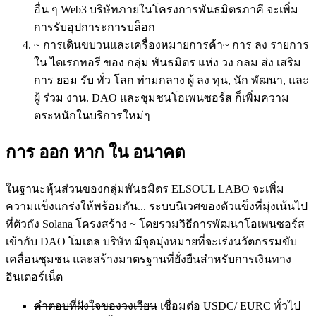
อื่น ๆ Web3 บริษัทภายในโครงการพันธมิตรภาคี จะเพิ่ม
การรับอุปการะการบล็อก
~ การเดินขบวนและเครื่องหมายการค้า~ การ ลง รายการ
ใน ไดเรกทอรี ของ กลุ่ม พันธมิตร แห่ง วง กลม ส่ง เสริม
การ ยอม รับ ทั่ว โลก ท่ามกลาง ผู้ ลง ทุน, นัก พัฒนา, และ
ผู้ ร่วม งาน. DAO และชุมชนโอเพนซอร์ส ก็เพิ่มความ
ตระหนักในบริการใหม่ๆ
การ ออก หาก ใน อนาคต
ในฐานะหุ้นส่วนของกลุ่มพันธมิตร ELSOUL LABO จะเพิ่ม
ความแข็งแกร่งให้พร้อมกัน... ระบบนิเวศของตัวแข็งที่มุ่งเน้นไป
ที่ตัวถัง Solana โครงสร้าง ~ โดยรวมวิธีการพัฒนาโอเพนซอร์ส
เข้ากับ DAO โมเดล บริษัท มีจุดมุ่งหมายที่จะเร่งนวัตกรรมขับ
เคลื่อนชุมชน และสร้างมาตรฐานที่ยั่งยืนสําหรับการเงินทาง
อินเตอร์เน็ต
คําตอบที่ฝังใจของวงเวียน
เชื่อมต่อ USDC/ EURC ทั่วไป