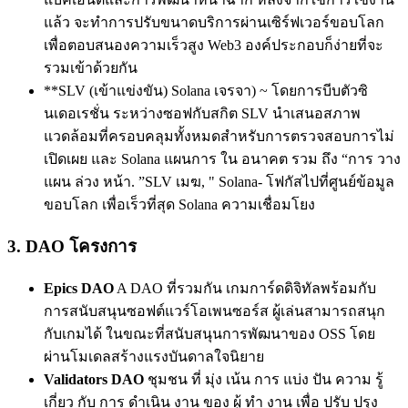
แล้ว จะทําการปรับขนาดบริการผ่านเซิร์ฟเวอร์ขอบโลก
เพื่อตอบสนองความเร็วสูง Web3 องค์ประกอบก็ง่ายที่จะ
รวมเข้าด้วยกัน
**SLV (เข้าแข่งขัน) Solana เจรจา) ~ โดยการบีบตัวซิ
นเดอเรชั่น ระหว่างซอฟกับสกิต SLV นําเสนอสภาพ
แวดล้อมที่ครอบคลุมทั้งหมดสําหรับการตรวจสอบการไม่
เปิดเผย และ Solana แผนการ ใน อนาคต รวม ถึง “การ วาง
แผน ล่วง หน้า. ”SLV เมฆ, " Solana- โฟกัสไปที่ศูนย์ข้อมูล
ขอบโลก เพื่อเร็วที่สุด Solana ความเชื่อมโยง
3. DAO โครงการ
Epics DAO
A DAO ที่รวมกัน เกมการ์ดดิจิทัลพร้อมกับ
การสนับสนุนซอฟต์แวร์โอเพนซอร์ส ผู้เล่นสามารถสนุก
กับเกมได้ ในขณะที่สนับสนุนการพัฒนาของ OSS โดย
ผ่านโมเดลสร้างแรงบันดาลใจนิยาย
Validators DAO
ชุมชน ที่ มุ่ง เน้น การ แบ่ง ปัน ความ รู้
เกี่ยว กับ การ ดําเนิน งาน ของ ผู้ ทํา งาน เพื่อ ปรับ ปรุง