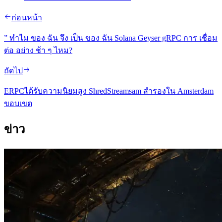
ก่อนหน้า
” ทําไม ของ ฉัน จึง เป็น ของ ฉัน Solana Geyser gRPC การ เชื่อม
ต่อ อย่าง ช้า ๆ ไหม?
ถัดไป
ERPCได้รับความนิยมสูง ShredStreamsam สํารองใน Amsterdam
ขอบเขต
ข่าว