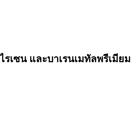
ไรเซน และบาเรนเมทัลพรีเมียม