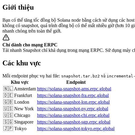
Giới thiệu
Bạn có thể tăng tốc đồng bộ Solana node bằng cách sử dụng các host
không có snapshot, quá trình đồng bộ có thể mất nhiều giờ (hơn 10 
nhanh chóng trên toàn thế giới.
Chỉ dành cho mạng ERPC
Tải nhanh Snapshot chỉ khả dụng trong mạng ERPC. Sử dụng máy chủ
Các khu vực
Mỗi endpoint phục vụ hai file:
và
snapshot.tar.bz2
incremental
Khu vực
Endpoint
🇳🇱 Amsterdam
https://solana-snapshot-ams.erpc.global
🇩🇪 Frankfurt
https://solana-snapshot-fra.erpc.global
🇬🇧 London
https://solana-snapshot-lon.erpc.global
🇺🇸 New York
https://solana-snapshot-ny.erpc.global
🇺🇸 Chicago
https://solana-snapshot-chi.erpc.global
🇸🇬 Singapore
https://solana-snapshot-sgp.erpc.global
🇯🇵 Tokyo
https://solana-snapshot-tokyo.erpc.global