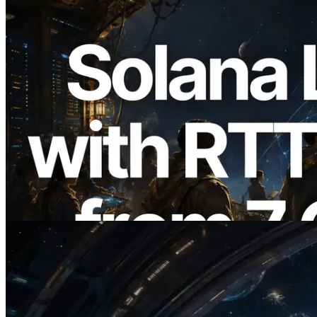
2026.08.05
ERPC mở rộng Solana Leader Slot API
với phép đo ping từ 7 khu vực toàn cầu —
Validators Information API cũng chính
thức ra mắt
Đọc bài viết này