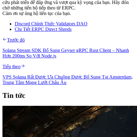
cứu phát triển để đáp ứng và vượt qua kỳ vọng của bạn. Hãy đón
chờ những tiến bộ tiếp theo từ ERPC.
Cảm ơn sự ủng hộ liên tục của bạn.
Discord Chính Thức Validators DAO
Chi Tiết ERPC Direct Shreds
Trước đó
Solana Stream SDK Bổ Sung Geyser gRPC Rust Client – Nhanh
Hơn 200ms So Với Node.js
Tiếp theo
VPS Solana Rất Được Ưa Chuộng Được Bổ Sung Tại Amsterdam,
Trung Tâm Mạng Lưới Châu Âu
Tin tức