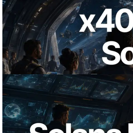
2026.07.04
ERPC ra mắt Solana RPC hỗ trợ x402 —
Mở ra thời đại AI Agent trả tiền theo nhu
cầu cho API cần dùng
Đọc bài viết này