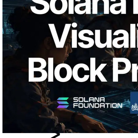
2026.05.24
Validators Solutions ra mắt Solana Block
Analyzer — Trực quan hóa thời gian tạo
block và validator phụ trách theo từng
slot
Đọc bài viết này
Xem thêm