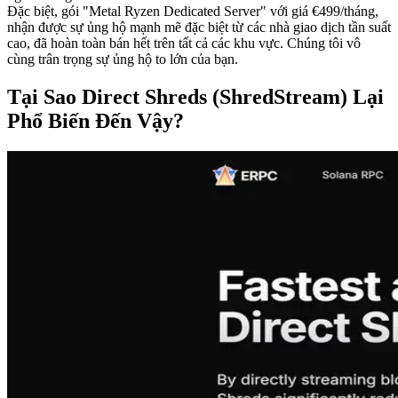
Đặc biệt, gói "Metal Ryzen Dedicated Server" với giá €499/tháng,
nhận được sự ủng hộ mạnh mẽ đặc biệt từ các nhà giao dịch tần suất
cao, đã hoàn toàn bán hết trên tất cả các khu vực. Chúng tôi vô
cùng trân trọng sự ủng hộ to lớn của bạn.
Tại Sao Direct Shreds (ShredStream) Lại
Phổ Biến Đến Vậy?