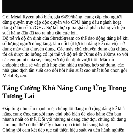
Gói Metal Ryzen phổ biến, giá €499/tháng, cung cấp cho người
dùng quyền truy cập độc quyền vào CPU hàng đầu ngành hoạt
động ở tần số 5.7GHz. Sự kết hợp giữa giá cả phải chăng và hiệu
suất hàng đầu đã tạo ra nhu cầu cực lớn.
Độ trễ và độ ổn định của ShredStream có thể dao động đáng kể khi
số lượng người dùng tăng, làm nổi bật lợi ích đáng kể của việc sử
dụng máy chủ chuyên dụng. Các máy chủ chuyên dụng của chúng
tôi đã được đo lường có lợi thế về độ trễ từ 70ms đến 100ms so với
các endpoint chia sẻ, cùng với độ ổn định vượt trội. Mặc dù
endpoint chia sẻ vẫn phù hợp cho nhiều trường hợp sử dụng, các
nhà giao dịch tần suất cao đòi hỏi hiệu suất cao nhất luôn chọn gói
Metal Ryzen.
Tăng Cường Khả Năng Cung Ứng Trong
Tương Lai
Đáp ứng nhu cầu mạnh mẽ, chúng tôi đang mở rộng đáng kể khả
năng cung ứng các gói máy chủ phổ biến để giao hàng đến bạn
nhanh nhất có thể. Đối với những ai đang chờ đợi, chúng tôi đang
làm mọi thứ có thể để đẩy nhanh quá trình bổ sung hàng.
Chúng tôi cam kết tiếp tục cải thiện hiệu suất và tiến hành nghiên