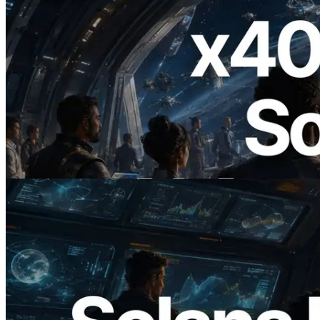
2026.07.04
ERPC ra mắt Solana RPC hỗ trợ x402 —
Mở ra thời đại AI Agent trả tiền theo nhu
cầu cho API cần dùng
Đọc bài viết này