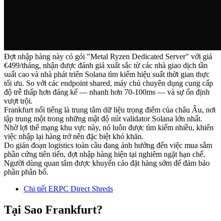
Đợt nhập hàng này có gói "Metal Ryzen Dedicated Server" với giá
€499/tháng, nhận được đánh giá xuất sắc từ các nhà giao dịch tần
suất cao và nhà phát triển Solana tìm kiếm hiệu suất thời gian thực
tối ưu. So với các endpoint shared, máy chủ chuyên dụng cung cấp
độ trễ thấp hơn đáng kể — nhanh hơn 70-100ms — và sự ổn định
vượt trội.
Frankfurt nổi tiếng là trung tâm dữ liệu trọng điểm của châu Âu, nơi
tập trung một trong những mật độ nút validator Solana lớn nhất.
Nhờ lợi thế mạng khu vực này, nó luôn được tìm kiếm nhiều, khiến
việc nhập lại hàng trở nên đặc biệt khó khăn.
Do gián đoạn logistics toàn cầu đang ảnh hưởng đến việc mua sắm
phần cứng tiên tiến, đợt nhập hàng hiện tại nghiêm ngặt hạn chế.
Người dùng quan tâm được khuyến cáo đặt hàng sớm để đảm bảo
phần phân bổ.
Chi tiết ERPC Direct Shreds
Tại Sao Frankfurt?