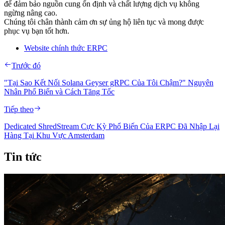
để đảm bảo nguồn cung ổn định và chất lượng dịch vụ không
ngừng nâng cao.
Chúng tôi chân thành cảm ơn sự ủng hộ liên tục và mong được
phục vụ bạn tốt hơn.
Website chính thức ERPC
Trước đó
"Tại Sao Kết Nối Solana Geyser gRPC Của Tôi Chậm?" Nguyên
Nhân Phổ Biến và Cách Tăng Tốc
Tiếp theo
Dedicated ShredStream Cực Kỳ Phổ Biến Của ERPC Đã Nhập Lại
Hàng Tại Khu Vực Amsterdam
Tin tức