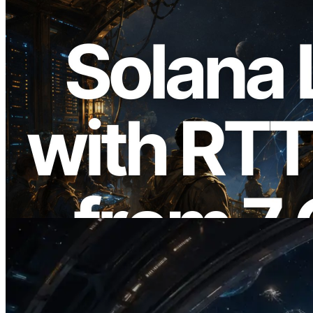
2026.08.05
ERPC mở rộng Solana Leader Slot API
với phép đo ping từ 7 khu vực toàn cầu —
Validators Information API cũng chính
thức ra mắt
Đọc bài viết này