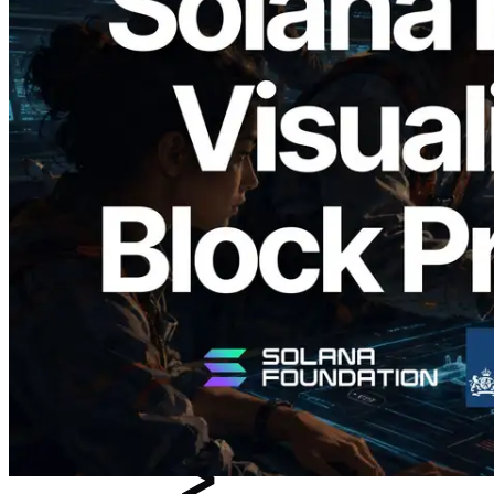
2026.05.24
Validators Solutions ra mắt Solana Block
Analyzer — Trực quan hóa thời gian tạo
block và validator phụ trách theo từng
slot
Đọc bài viết này
Xem thêm