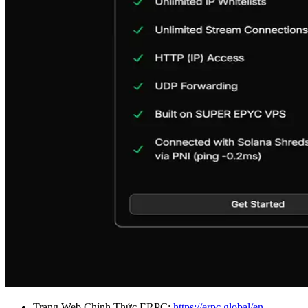
Trang Web Chính Thức ERPC:
https://erpc.global/en