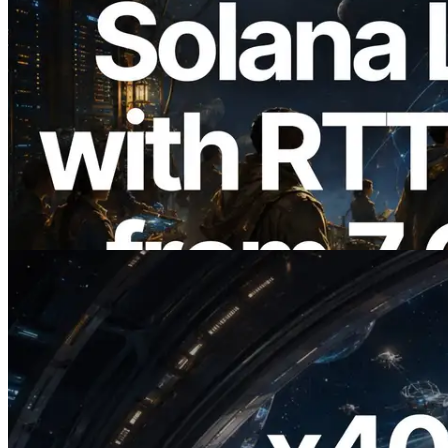
2026.08.05
ERPC mở rộng Solana Leader Slot API
với phép đo ping từ 7 khu vực toàn cầu —
Validators Information API cũng chính
thức ra mắt
Đọc bài viết này