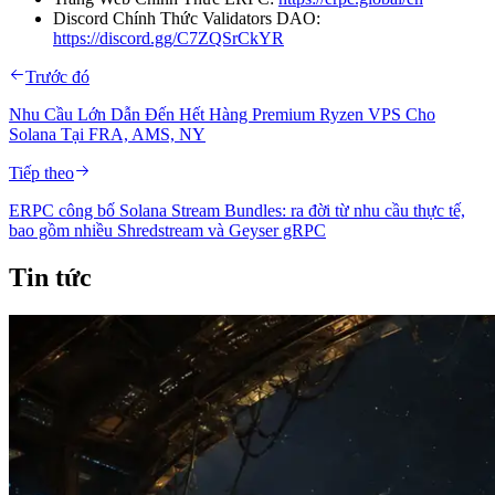
Discord Chính Thức Validators DAO:
https://discord.gg/C7ZQSrCkYR
Trước đó
Nhu Cầu Lớn Dẫn Đến Hết Hàng Premium Ryzen VPS Cho
Solana Tại FRA, AMS, NY
Tiếp theo
ERPC công bố Solana Stream Bundles: ra đời từ nhu cầu thực tế,
bao gồm nhiều Shredstream và Geyser gRPC
Tin tức