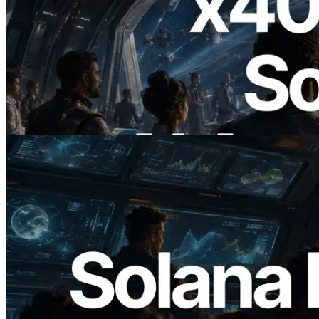
2026.07.04
ERPC ra mắt Solana RPC hỗ trợ x402 —
Mở ra thời đại AI Agent trả tiền theo nhu
cầu cho API cần dùng
Đọc bài viết này
2026.05.24