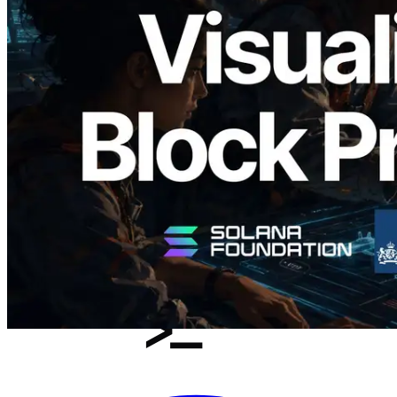
Validators Solutions ra mắt Solana Block
Analyzer — Trực quan hóa thời gian tạo
block và validator phụ trách theo từng
slot
Đọc bài viết này
Xem thêm