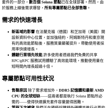
套件的一部分，
數百個 Solana 節點
已在全球部署。然而，由
於服務上線後需求爆發，
所有專屬節點已全部售罄
。
需求的快速增長
新區域的影響
在法蘭克福（德國）和芝加哥（美國）開
設新資料中心位置，並加強紐約、阿姆斯特丹和東京現
有的高效能節點後，服務質量顯著提升，帶動使用者採
用率快速增長。
體驗行業領先效能
許多使用者透過我們免費的共享
RPC/gRPC 服務試用體驗了高效能環境，推動使用量在
短時間內增長超過十倍。
專屬節點可用性狀況
售罄原因
除了需求增加外，
DDR5 記憶體和最新 AMD
CPU 的全球短缺
——這兩者都是執行 Solana 節點所必
需的——使得快速擴充套件容量變得困難。
等待下次補貨
我們正在積極採購額外硬體並進行必要的