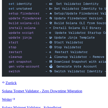
  set
:identity
       -
 🪪
  Set
 Validator
 Identity
  set
:unstaked
       -
 📴
 Set
 Validator
 Identity
 to
 U
  setup:firedancer
   -
 🔥
 Setup/Update
 Firedancer
 Val
  update:firedancer
  -
 🔄
 Update
 Firedancer
 Version
  build:solana-cli
   -
 🛠️
 Build
 Solana
 CLI
 from
 Sourc
  install:solana
     -
 ➡️
 Install
 Solana
 CLI
 Binary
  update:script
      -
 ⚙️
  Update
 Validator
 Startup
 Co
  update:jinja
       -
 🧩
 Update
 Jinja
 Template
  start
              -
 🟢
 Start
 Validator
  stop
               -
 🔴
 Stop
 Validator
  restart
            -
 ♻️
  Restart
 Validator
  cleanup
            -
 🧹
 Cleanup
 Validator
 -
 Remove
 
  get:snapshot
       -
 💾
 Download
 Snapshot
 with
 aria
  gen:vote-account
   -
 🗳️
  Generate
 Vote
 Account
  switch
             -
 🔁
 Switch
 Validator
 Identity
 -
Zurück
Solana Testnet Validator - Zero Downtime Migration
Weiter
Solana Mainnet Validator - Schnellstart