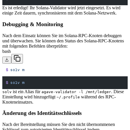
Es ist erledigt! Ihr Solana-Validator wird jetzt eingesetzt. Es wird
einige Zeit dauern, synchronisieren mit dem Solana-Netzwerk.
Debugging & Monitoring
Nach dem Einsatz können Sie im Solana-RPC-Knoten debuggen
und überwachen. Sie können den Status des Solana-RPC-Knotens
mit folgenden Befehlen überprüfen:
bash
$
 solv
 m
$
 solv
 m
ist ein Alias für
. Diese
solv
agave-validator -l /mnt/ledger
Einstellung wird hinzugefügt
während des RPC-
~/.profile
Knoteneinsatzes.
Änderung des Identitätsschlüssels
Nach der Bereitstellung müssen Sie den nicht übernommenen
Schlüssel zum autorisierten Identitätsschlüssel ändern.