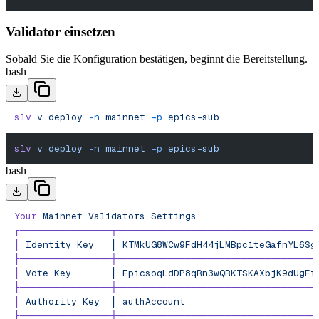
Validator einsetzen
Sobald Sie die Konfiguration bestätigen, beginnt die Bereitstellung.
bash
slv
 v
 deploy
 -n
 mainnet
 -p
 epics-sub
slv
 v
 deploy
 -n
 mainnet
 -p
 epics-sub
bash
Your
 Mainnet
 Validators
 Settings:
┌────────────────┬───────────────────────────────────
│
 Identity
 Key
   │
 KTMkUG8WCw9FdH44jLMBpc1teGafnYL6Sg
├────────────────┼───────────────────────────────────
│
 Vote
 Key
       │
 EpicsoqLdDP8qRn3wQRKTSKAXbjK9dUgFf
├────────────────┼───────────────────────────────────
│
 Authority
 Key
  │
 authAccount
                       
├────────────────┼───────────────────────────────────