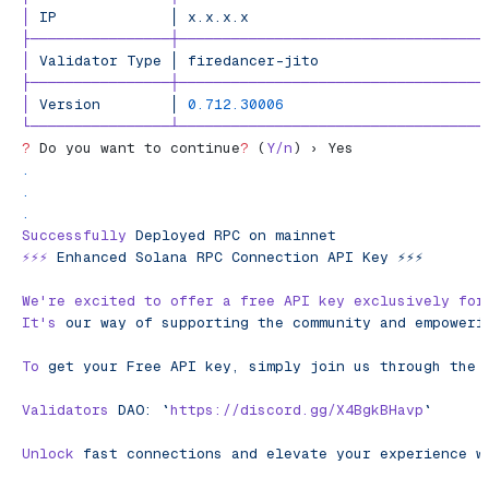
│
 IP
             │
 x.x.x.x
                           
├────────────────┼───────────────────────────────────
│
 Validator
 Type
 │
 firedancer-jito
                   
├────────────────┼───────────────────────────────────
│
 Version
        │
 0.712.30006
                       
└────────────────┴───────────────────────────────────
?
 Do you want to continue
?
 (
Y/n
) › Yes
.
.
.
Successfully
 Deployed
 RPC
 on
 mainnet
⚡️⚡️⚡️
 Enhanced
 Solana
 RPC
 Connection
 API
 Key
 ⚡️⚡️⚡️
We
're excited to offer a free API key exclusively for
It'
s
 our
 way
 of
 supporting
 the
 community
 and
 empoweri
To
 get
 your
 Free
 API
 key,
 simply
 join
 us
 through
 the
 
Validators
 DAO:
 `
https://discord.gg/X4BgkBHavp
`
Unlock
 fast
 connections
 and
 elevate
 your
 experience
 w