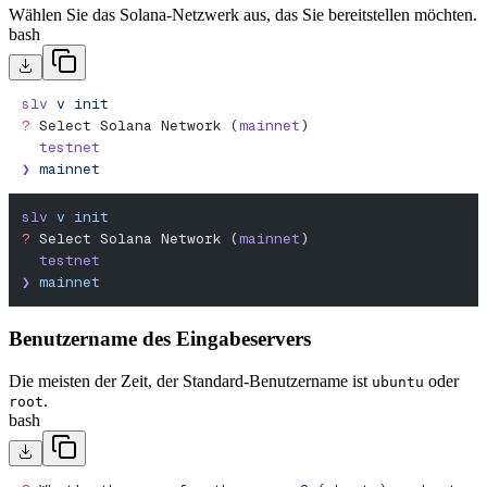
Wählen Sie das Solana-Netzwerk aus, das Sie bereitstellen möchten.
bash
slv
 v
 init
?
 Select Solana Network (
mainnet
)
  testnet
❯
 mainnet
slv
 v
 init
?
 Select Solana Network (
mainnet
)
  testnet
❯
 mainnet
Benutzername des Eingabeservers
Die meisten der Zeit, der Standard-Benutzername ist
oder
ubuntu
.
root
bash