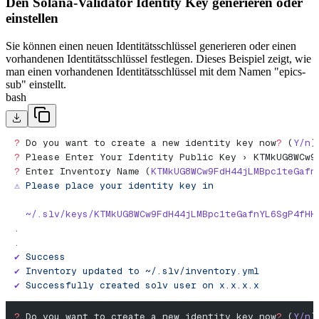
Den Solana-Validator Identity Key generieren oder
einstellen
Sie können einen neuen Identitätsschlüssel generieren oder einen
vorhandenen Identitätsschlüssel festlegen. Dieses Beispiel zeigt, wie
man einen vorhandenen Identitätsschlüssel mit dem Namen "epics-
sub" einstellt.
bash
?
 Do you want to create a new identity key now
?
 (
Y/n
)
?
 Please Enter Your Identity Public Key › KTMkUG8WCw9
?
 Enter Inventory Name (
KTMkUG8WCw9FdH44jLMBpc1teGafn
⚠️
 Please
 place
 your
 identity
 key
 in
  ~/.slv/keys/KTMkUG8WCw9FdH44jLMBpc1teGafnYL6SgP4fHH
.
.
✔︎
 Success
✔
 Inventory
 updated
 to
 ~/.slv/inventory.yml
✔
 Successfully
 created
 solv
 user
 on
 x.x.x.x
?
 Do you want to create a new identity key now
?
 (
Y/n
)