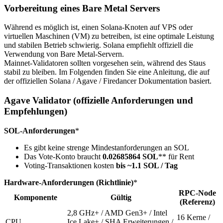
Vorbereitung eines Bare Metal Servers
Während es möglich ist, einen Solana-Knoten auf VPS oder
virtuellen Maschinen (VM) zu betreiben, ist eine optimale Leistung
und stabilen Betrieb schwierig. Solana empfiehlt offiziell die
Verwendung von Bare Metal-Servern.
Mainnet-Validatoren sollten vorgesehen sein, während des Staus
stabil zu bleiben. Im Folgenden finden Sie eine Anleitung, die auf
der offiziellen Solana / Agave / Firedancer Dokumentation basiert.
Agave Validator (offizielle Anforderungen und
Empfehlungen)
SOL-Anforderungen
*
Es gibt keine strenge Mindestanforderungen an SOL
Das Vote-Konto braucht
0.02685864 SOL
** für Rent
Voting-Transaktionen kosten
bis ~1.1 SOL / Tag
Hardware-Anforderungen (Richtlinie)
*
RPC-Node
Komponente
Gültig
(Referenz)
2,8 GHz+ / AMD Gen3+ / Intel
16 Kerne /
CPU
Ice Lake+ / SHA Erweiterungen /