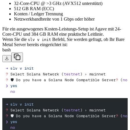
32-Core-CPU @ >3 GHz (AVX512 unterstützt)
512 GB RAM (ECC)
Konten / Ledger Trennung
Netzwerkbandbreite von 1 Gbps oder höher
Für ein ausgewogenes Kosten-Leistungs-Setup ist Agave mit 24-
Core-CPU und 384 GB RAM eine praktische Leitlinie.
Wenn Sie die
Befehl, Sie werden gefragt, ob Ihr Bare
slv v init
Metal Server bereits eingerichtet ist:
bash
➜
 slv
 v
 init
?
 Select Solana Network (
testnet
) › mainnet
?
 🛡️ Do you have a Solana Node Compatible Server
?
 (
no
)
❯
 yes
  no
➜
 slv
 v
 init
?
 Select Solana Network (
testnet
) › mainnet
?
 🛡️ Do you have a Solana Node Compatible Server
?
 (
no
)
❯
 yes
  no