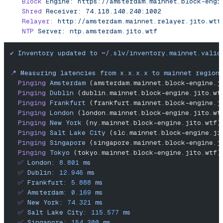
   Block
 Engine:
 https://amsterdam.mainnet.block-engi
   Shred
 Receiver:
 74.118.140.240:1002
   Relayer:
 http://amsterdam.mainnet.relayer.jito.wtf
   NTP
 Server:
 ntp.amsterdam.jito.wtf
✔
 Inventory
 updated
 to
 ~/.slv/inventory.mainnet.valid
📍
 Measuring
 latencies
 from
 x.x.x.x
 to
 mainnet
 region
  Pinging
 Amsterdam
 (amsterdam.mainnet.block-engine.j
  Pinging
 Dublin
 (dublin.mainnet.block-engine.jito.wt
  Pinging
 Frankfurt
 (frankfurt.mainnet.block-engine.j
  Pinging
 London
 (london.mainnet.block-engine.jito.wt
  Pinging
 New
 York
 (ny.mainnet.block-engine.jito.wtf)
  Pinging
 Salt
 Lake
 City
 (slc.mainnet.block-engine.ji
  Pinging
 Singapore
 (singapore.mainnet.block-engine.j
  Pinging
 Tokyo
 (tokyo.mainnet.block-engine.jito.wtf)
  ✅
 London:
 8.801
 ms
  ✅
 Dublin:
 12.946
 ms
  ✅
 Frankfurt:
 5.888
 ms
  ✅
 Amsterdam:
 0.169
 ms
  ✅
 New
 York:
 74.321
 ms
  ✅
 Salt
 Lake
 City:
 115.577
 ms
  ✅
 Singapore:
 154.200
 ms