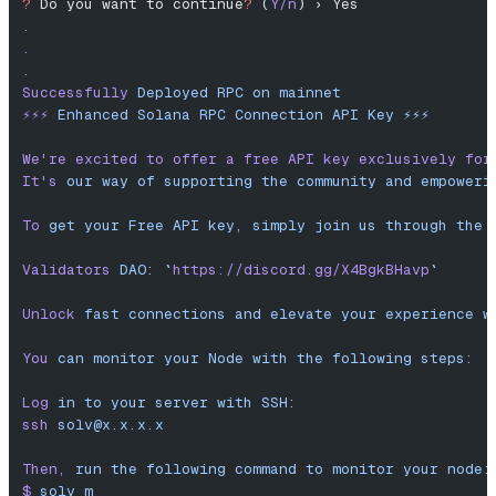
?
 Do you want to continue
?
 (
Y/n
) › Yes
.
.
.
Successfully
 Deployed
 RPC
 on
 mainnet
⚡️⚡️⚡️
 Enhanced
 Solana
 RPC
 Connection
 API
 Key
 ⚡️⚡️⚡️
We
're excited to offer a free API key exclusively for
It'
s
 our
 way
 of
 supporting
 the
 community
 and
 empoweri
To
 get
 your
 Free
 API
 key,
 simply
 join
 us
 through
 the
 
Validators
 DAO:
 `
https://discord.gg/X4BgkBHavp
`
Unlock
 fast
 connections
 and
 elevate
 your
 experience
 w
You
 can
 monitor
 your
 Node
 with
 the
 following
 steps:
Log
 in
 to
 your
 server
 with
 SSH:
ssh
solv@x.x.x.x
Then,
 run
 the
 following
 command
 to
 monitor
 your
 node:
$
 solv
 m