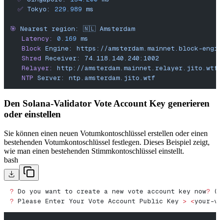
  ✅
 Tokyo:
 229.989
 ms
🎯
 Nearest
 region:
 🇳🇱
 Amsterdam
   Latency:
 0.169
 ms
   Block
 Engine:
 https://amsterdam.mainnet.block-engi
   Shred
 Receiver:
 74.118.140.240:1002
   Relayer:
 http://amsterdam.mainnet.relayer.jito.wtf
   NTP
 Server:
 ntp.amsterdam.jito.wtf
Den Solana-Validator Vote Account Key generieren
oder einstellen
Sie können einen neuen Votumkontoschlüssel erstellen oder einen
bestehenden Votumkontoschlüssel festlegen. Dieses Beispiel zeigt,
wie man einen bestehenden Stimmkontoschlüssel einstellt.
bash
?
 Do you want to create a new vote account key now
?
 (
?
 Please Enter Your Vote Account Public Key 
>
 <
your-v