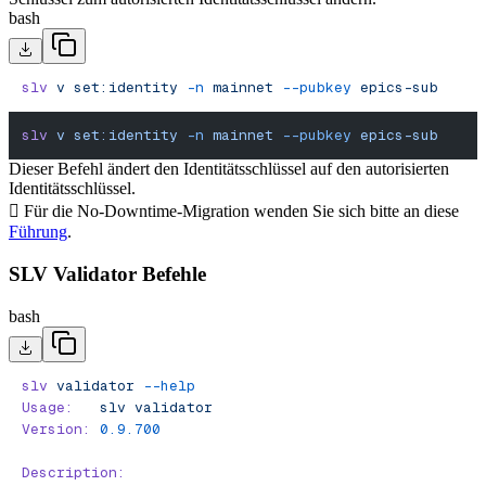
bash
slv
 v
 set:identity
 -n
 mainnet
 --pubkey
 epics-sub
slv
 v
 set:identity
 -n
 mainnet
 --pubkey
 epics-sub
Dieser Befehl ändert den Identitätsschlüssel auf den autorisierten
Identitätsschlüssel.
 Für die No-Downtime-Migration wenden Sie sich bitte an diese
Führung
.
SLV Validator Befehle
bash
slv
 validator
 --help
Usage:
   slv
 validator
Version:
 0.9.700
Description: