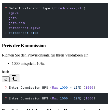
?
 Select Validator Type (
firedancer-jito
)
  agave
  jito
  jito-bam
  firedancer-agave
❯
 firedancer-jito
Preis der Kommission
Richten Sie den Provisionssatz für Ihren Validatoren ein.
1000 entspricht 10%.
bash
?
 Enter Commission BPS (
Max
 1000
 =
 10%
) (
1000
)
?
 Enter Commission BPS (
Max
 1000
 =
 10%
) (
1000
)