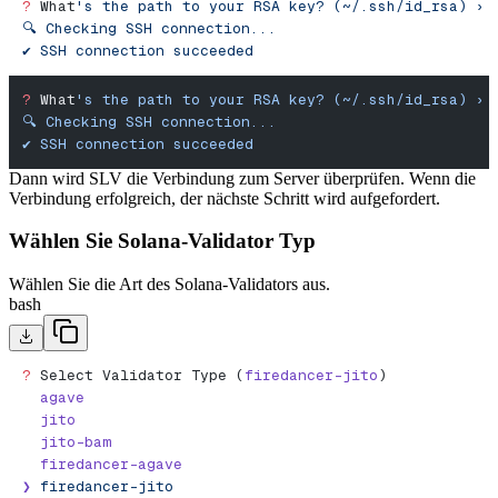
?
 What
's the path to your RSA key? (~/.ssh/id_rsa) › 
🔍 Checking SSH connection...
✔︎ SSH connection succeeded
?
 What
's the path to your RSA key? (~/.ssh/id_rsa) › 
🔍 Checking SSH connection...
✔︎ SSH connection succeeded
Dann wird SLV die Verbindung zum Server überprüfen. Wenn die
Verbindung erfolgreich, der nächste Schritt wird aufgefordert.
Wählen Sie Solana-Validator Typ
Wählen Sie die Art des Solana-Validators aus.
bash
?
 Select Validator Type (
firedancer-jito
)
  agave
  jito
  jito-bam
  firedancer-agave
❯
 firedancer-jito