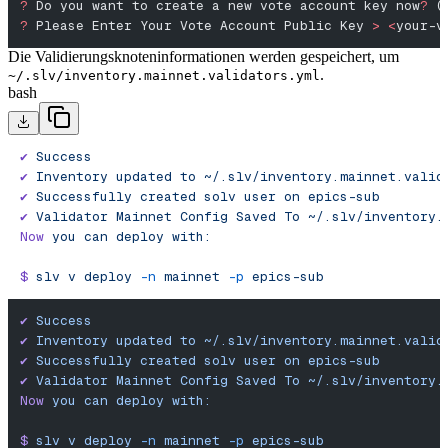
?
 Do you want to create a new vote account key now
?
 (
?
 Please Enter Your Vote Account Public Key 
>
 <
your-v
Die Validierungsknoteninformationen werden gespeichert, um
.
~/.slv/inventory.mainnet.validators.yml
bash
✔︎
 Success
✔
 Inventory
 updated
 to
 ~/.slv/inventory.mainnet.valid
✔
 Successfully
 created
 solv
 user
 on
 epics-sub
✔︎
 Validator
 Mainnet
 Config
 Saved
 To
 ~/.slv/inventory.
Now
 you
 can
 deploy
 with:
$
 slv
 v
 deploy
 -n
 mainnet
 -p
 epics-sub
✔︎
 Success
✔
 Inventory
 updated
 to
 ~/.slv/inventory.mainnet.valid
✔
 Successfully
 created
 solv
 user
 on
 epics-sub
✔︎
 Validator
 Mainnet
 Config
 Saved
 To
 ~/.slv/inventory.
Now
 you
 can
 deploy
 with:
$
 slv
 v
 deploy
 -n
 mainnet
 -p
 epics-sub