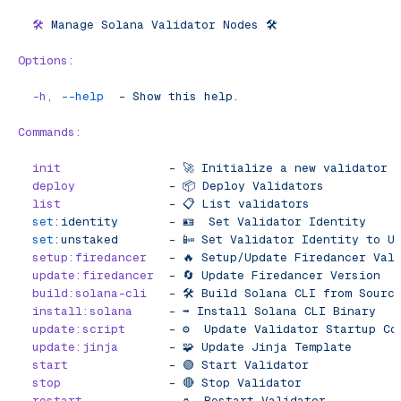
  🛠️
 Manage
 Solana
 Validator
 Nodes
 🛠️
Options:
  -h,
 --help
  -
 Show
 this
 help.
Commands:
  init
               -
 🚀
 Initialize
 a
 new
 validator
 
  deploy
             -
 📦
 Deploy
 Validators
  list
               -
 📋
 List
 validators
  set
:identity
       -
 🪪
  Set
 Validator
 Identity
  set
:unstaked
       -
 📴
 Set
 Validator
 Identity
 to
 U
  setup:firedancer
   -
 🔥
 Setup/Update
 Firedancer
 Val
  update:firedancer
  -
 🔄
 Update
 Firedancer
 Version
  build:solana-cli
   -
 🛠️
 Build
 Solana
 CLI
 from
 Sourc
  install:solana
     -
 ➡️
 Install
 Solana
 CLI
 Binary
  update:script
      -
 ⚙️
  Update
 Validator
 Startup
 Co
  update:jinja
       -
 🧩
 Update
 Jinja
 Template
  start
              -
 🟢
 Start
 Validator
  stop
               -
 🔴
 Stop
 Validator
  restart
            -
 ♻️
  Restart
 Validator