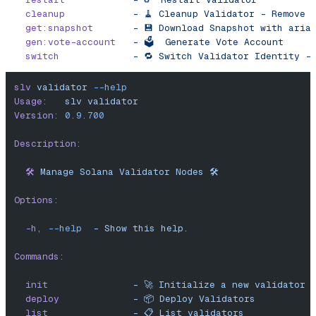
  cleanup
            -
 🧹
 Cleanup
 Validator
 -
 Remove
 
  get:snapshot
       -
 💾
 Download
 Snapshot
 with
 aria
  gen:vote-account
   -
 🗳️
  Generate
 Vote
 Account
  switch
             -
 🔁
 Switch
 Validator
 Identity
 -
slv
 validator
 --help
Usage:
   slv
 validator
Version:
 0.9.700
Description:
  🛠️
 Manage
 Solana
 Validator
 Nodes
 🛠️
Options:
  -h,
 --help
  -
 Show
 this
 help.
Commands:
  init
               -
 🚀
 Initialize
 a
 new
 validator
 
  deploy
             -
 📦
 Deploy
 Validators
  list
               -
 📋
 List
 validators