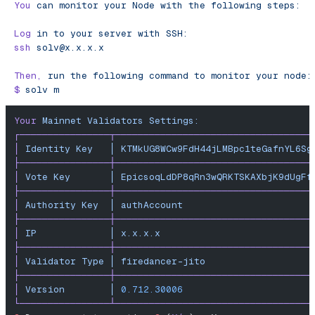
You
 can
 monitor
 your
 Node
 with
 the
 following
 steps:
Log
 in
 to
 your
 server
 with
 SSH:
ssh
solv@x.x.x.x
Then,
 run
 the
 following
 command
 to
 monitor
 your
 node:
$
 solv
 m
Your
 Mainnet
 Validators
 Settings:
┌────────────────┬───────────────────────────────────
│
 Identity
 Key
   │
 KTMkUG8WCw9FdH44jLMBpc1teGafnYL6Sg
├────────────────┼───────────────────────────────────
│
 Vote
 Key
       │
 EpicsoqLdDP8qRn3wQRKTSKAXbjK9dUgFf
├────────────────┼───────────────────────────────────
│
 Authority
 Key
  │
 authAccount
                       
├────────────────┼───────────────────────────────────
│
 IP
             │
 x.x.x.x
                           
├────────────────┼───────────────────────────────────
│
 Validator
 Type
 │
 firedancer-jito
                   
├────────────────┼───────────────────────────────────
│
 Version
        │
 0.712.30006
                       
└────────────────┴───────────────────────────────────