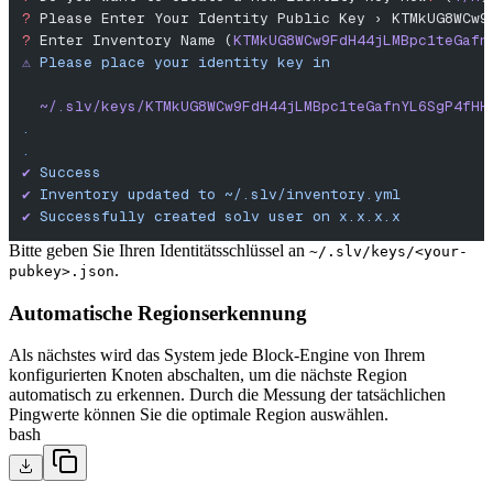
?
 Please Enter Your Identity Public Key › KTMkUG8WCw9
?
 Enter Inventory Name (
KTMkUG8WCw9FdH44jLMBpc1teGafn
⚠️
 Please
 place
 your
 identity
 key
 in
  ~/.slv/keys/KTMkUG8WCw9FdH44jLMBpc1teGafnYL6SgP4fHH
.
.
✔︎
 Success
✔
 Inventory
 updated
 to
 ~/.slv/inventory.yml
✔
 Successfully
 created
 solv
 user
 on
 x.x.x.x
Bitte geben Sie Ihren Identitätsschlüssel an
~/.slv/keys/<your-
.
pubkey>.json
Automatische Regionserkennung
Als nächstes wird das System jede Block-Engine von Ihrem
konfigurierten Knoten abschalten, um die nächste Region
automatisch zu erkennen. Durch die Messung der tatsächlichen
Pingwerte können Sie die optimale Region auswählen.
bash