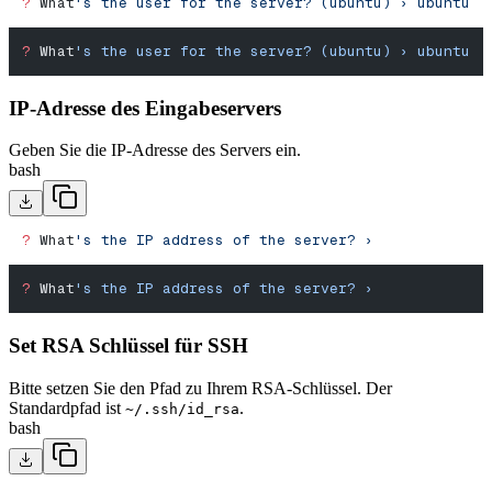
?
 What
's the user for the server? (ubuntu) › ubuntu
?
 What
's the user for the server? (ubuntu) › ubuntu
IP-Adresse des Eingabeservers
Geben Sie die IP-Adresse des Servers ein.
bash
?
 What
's the IP address of the server? ›
?
 What
's the IP address of the server? ›
Set RSA Schlüssel für SSH
Bitte setzen Sie den Pfad zu Ihrem RSA-Schlüssel. Der
Standardpfad ist
.
~/.ssh/id_rsa
bash