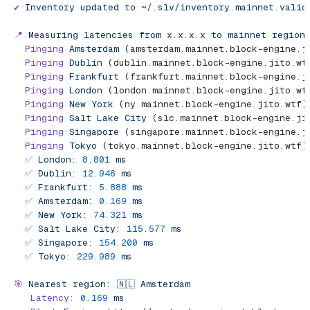
✔
 Inventory
 updated
 to
 ~/.slv/inventory.mainnet.valid
📍
 Measuring
 latencies
 from
 x.x.x.x
 to
 mainnet
 region
  Pinging
 Amsterdam
 (amsterdam.mainnet.block-engine.j
  Pinging
 Dublin
 (dublin.mainnet.block-engine.jito.wt
  Pinging
 Frankfurt
 (frankfurt.mainnet.block-engine.j
  Pinging
 London
 (london.mainnet.block-engine.jito.wt
  Pinging
 New
 York
 (ny.mainnet.block-engine.jito.wtf)
  Pinging
 Salt
 Lake
 City
 (slc.mainnet.block-engine.ji
  Pinging
 Singapore
 (singapore.mainnet.block-engine.j
  Pinging
 Tokyo
 (tokyo.mainnet.block-engine.jito.wtf)
  ✅
 London:
 8.801
 ms
  ✅
 Dublin:
 12.946
 ms
  ✅
 Frankfurt:
 5.888
 ms
  ✅
 Amsterdam:
 0.169
 ms
  ✅
 New
 York:
 74.321
 ms
  ✅
 Salt
 Lake
 City:
 115.577
 ms
  ✅
 Singapore:
 154.200
 ms
  ✅
 Tokyo:
 229.989
 ms
🎯
 Nearest
 region:
 🇳🇱
 Amsterdam
   Latency:
 0.169
 ms