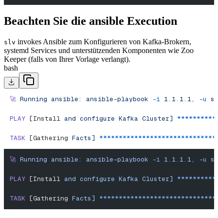
Beachten Sie die ansible Execution
invokes Ansible zum Konfigurieren von Kafka-Brokern,
slv
systemd Services und unterstützenden Komponenten wie Zoo
Keeper (falls von Ihrer Vorlage verlangt).
bash
🚀
 Running
 ansible:
 ansible-playbook
 -i
 1.1.1.1,
 -u
 s
PLAY
 [Install 
and
 configure
 Kafka
 Cluster]
 **********
TASK
 [Gathering 
Facts]
 ******************************
🚀
 Running
 ansible:
 ansible-playbook
 -i
 1.1.1.1,
 -u
 s
PLAY
 [Install 
and
 configure
 Kafka
 Cluster]
 **********
TASK
 [Gathering 
Facts]
 ******************************