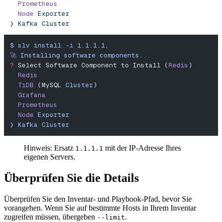
  Prometheus
  Node
 Exporter
❯
 Kafka
 Cluster
$
 slv
 install
 -i
 1.1.1.1,
🚀
 Installing
 software
 components...
?
 Select Software Component to Install (
Redis
)
  Redis
  TiDB
 (MySQL 
Cluster
)
  Grafana
  Prometheus
  Node
 Exporter
❯
 Kafka
 Cluster
Hinweis: Ersatz
mit der IP-Adresse Ihres
1.1.1.1
eigenen Servers.
Überprüfen Sie die Details
Überprüfen Sie den Inventar- und Playbook-Pfad, bevor Sie
vorangehen. Wenn Sie auf bestimmte Hosts in Ihrem Inventar
zugreifen müssen, übergeben
.
--limit