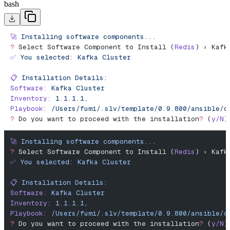
bash
🚀
 Installing
 software
 components...
?
 Select Software Component to Install (
Redis
) › Kafk
✅
 You
 selected:
 Kafka
 Cluster
📋
 Installation
 Details:
Software:
 Kafka
 Cluster
Inventory:
 1.1.1.1,
Playbook:
 /Users/fumi/.slv/template/0.9.800/ansible/c
?
 Do you want to proceed with the installation
?
 (
y/N
)
🚀
 Installing
 software
 components...
?
 Select Software Component to Install (
Redis
) › Kafk
✅
 You
 selected:
 Kafka
 Cluster
📋
 Installation
 Details:
Software:
 Kafka
 Cluster
Inventory:
 1.1.1.1,
Playbook:
 /Users/fumi/.slv/template/0.9.800/ansible/c
?
 Do you want to proceed with the installation
?
 (
y/N
)