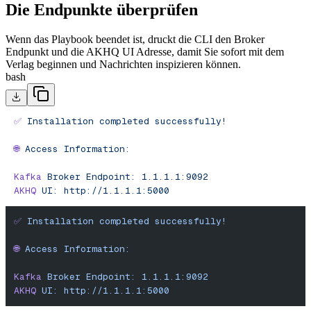
Die Endpunkte überprüfen
Wenn das Playbook beendet ist, druckt die CLI den Broker
Endpunkt und die AKHQ UI Adresse, damit Sie sofort mit dem
Verlag beginnen und Nachrichten inspizieren können.
bash
✅
 Installation
 completed
 successfully!
🌐
 Access
 Information:
Kafka
 Broker
 Endpoint:
 1.1.1.1:9092
AKHQ
 UI:
 http://1.1.1.1:5000
✅
 Installation
 completed
 successfully!
🌐
 Access
 Information:
Kafka
 Broker
 Endpoint:
 1.1.1.1:9092
AKHQ
 UI:
 http://1.1.1.1:5000