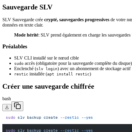
Sauvegarde SLV
SLV Sauvegarde crée
crypté, sauvegardes progressives
de votre nœ
données en texte clair.
Mode hérité
: SLV prend également en charge les sauvegardes t
Préalables
SLV CLI installé sur le nœud cible
accès (obligatoire pour la sauvegarde complète du disque)
sudo
Enclenché (
) avec un abonnement de stockage actif
slv login
installée (
)
restic
apt install restic
Créer une sauvegarde chiffrée
bash
sudo
 slv
 backup
 create
 --restic
 --yes
sudo
 slv
 backup
 create
 --restic
 --yes