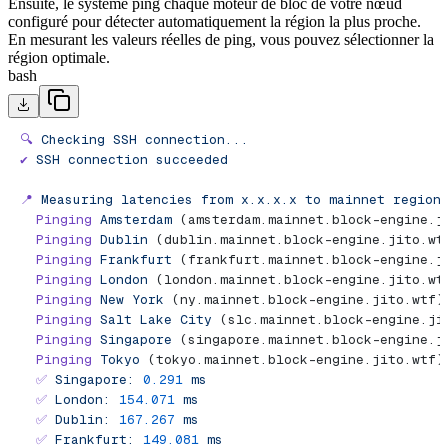
Ensuite, le système ping chaque moteur de bloc de votre nœud
configuré pour détecter automatiquement la région la plus proche.
En mesurant les valeurs réelles de ping, vous pouvez sélectionner la
région optimale.
bash
🔍
 Checking
 SSH
 connection...
✔︎
 SSH
 connection
 succeeded
📍
 Measuring
 latencies
 from
 x.x.x.x
 to
 mainnet
 region
  Pinging
 Amsterdam
 (amsterdam.mainnet.block-engine.j
  Pinging
 Dublin
 (dublin.mainnet.block-engine.jito.wt
  Pinging
 Frankfurt
 (frankfurt.mainnet.block-engine.j
  Pinging
 London
 (london.mainnet.block-engine.jito.wt
  Pinging
 New
 York
 (ny.mainnet.block-engine.jito.wtf)
  Pinging
 Salt
 Lake
 City
 (slc.mainnet.block-engine.ji
  Pinging
 Singapore
 (singapore.mainnet.block-engine.j
  Pinging
 Tokyo
 (tokyo.mainnet.block-engine.jito.wtf)
  ✅
 Singapore:
 0.291
 ms
  ✅
 London:
 154.071
 ms
  ✅
 Dublin:
 167.267
 ms
  ✅
 Frankfurt:
 149.081
 ms