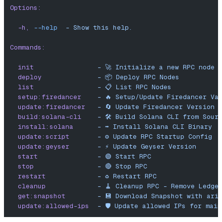
Options:
  -h,
 --help
  -
 Show
 this
 help.
Commands:
  init
                -
 🚀
 Initialize
 a
 new
 RPC
 node
 
  deploy
              -
 📦
 Deploy
 RPC
 Nodes
  list
                -
 📋
 List
 RPC
 Nodes
  setup:firedancer
    -
 🔥
 Setup/Update
 Firedancer
 Va
  update:firedancer
   -
 🔄
 Update
 Firedancer
 Version
  build:solana-cli
    -
 🛠️
 Build
 Solana
 CLI
 from
 Sour
  install:solana
      -
 ➡️
 Install
 Solana
 CLI
 Binary
  update:script
       -
 ⚙️
 Update
 RPC
 Startup
 Config
  update:geyser
       -
 ⚡️
 Update
 Geyser
 Version
  start
               -
 🟢
 Start
 RPC
  stop
                -
 🔴
 Stop
 RPC
  restart
             -
 ♻️
 Restart
 RPC
  cleanup
             -
 🧹
 Cleanup
 RPC
 -
 Remove
 Ledge
  get:snapshot
        -
 💾
 Download
 Snapshot
 with
 ari
  update:allowed-ips
  -
 🛡️
 Update
 allowed
 IPs
 for
 main