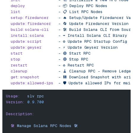
  deploy
              -
 📦
 Deploy
 RPC
 Nodes
  list
                -
 📋
 List
 RPC
 Nodes
  setup:firedancer
    -
 🔥
 Setup/Update
 Firedancer
 Va
  update:firedancer
   -
 🔄
 Update
 Firedancer
 Version
  build:solana-cli
    -
 🛠️
 Build
 Solana
 CLI
 from
 Sour
  install:solana
      -
 ➡️
 Install
 Solana
 CLI
 Binary
  update:script
       -
 ⚙️
 Update
 RPC
 Startup
 Config
  update:geyser
       -
 ⚡️
 Update
 Geyser
 Version
  start
               -
 🟢
 Start
 RPC
  stop
                -
 🔴
 Stop
 RPC
  restart
             -
 ♻️
 Restart
 RPC
  cleanup
             -
 🧹
 Cleanup
 RPC
 -
 Remove
 Ledge
  get:snapshot
        -
 💾
 Download
 Snapshot
 with
 ari
  update:allowed-ips
  -
 🛡️
 Update
 allowed
 IPs
 for
 main
Usage:
   slv
 rpc
Version:
 0.9.700
Description:
  🛠️
 Manage
 Solana
 RPC
 Nodes
 🛠️