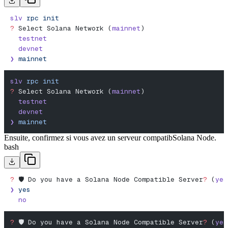
slv
 rpc
 init
?
 Select Solana Network (
mainnet
)
  testnet
  devnet
❯
 mainnet
slv
 rpc
 init
?
 Select Solana Network (
mainnet
)
  testnet
  devnet
❯
 mainnet
Ensuite, confirmez si vous avez un serveur compatibSolana Node.
bash
?
 🛡️ Do you have a Solana Node Compatible Server
?
 (
yes
❯
 yes
  no
?
 🛡️ Do you have a Solana Node Compatible Server
?
 (
yes