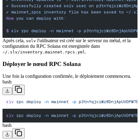
✔
 Successfully
 created
 solv
 user
 on
 p3tnYqjciWz8DnjAp
✔︎
 mainnet_rpcs
 inventory
 file
 has
 been
 saved
 to
 ~/.sl
Now
 you
 can
 deploy
 with:
$
 slv
 rpc
 deploy
 -n
 mainnet
 -p
 p3tnYqjciWz8DnjApUVDPW
Après cela,
l'utilisateur est créé sur le serveur nu métal, et la
solv
configuration du RPC Solana est enregistrée dans
.
~/.slv/inventory.mainnet.rpcs.yml
Déployer le nœud RPC Solana
Une fois la configuration confirmée, le déploiement commencera.
bash
slv
 rpc
 deploy
 -n
 mainnet
 -p
 p3tnYqjciWz8DnjApUVDPWTE
slv
 rpc
 deploy
 -n
 mainnet
 -p
 p3tnYqjciWz8DnjApUVDPWTE
bash