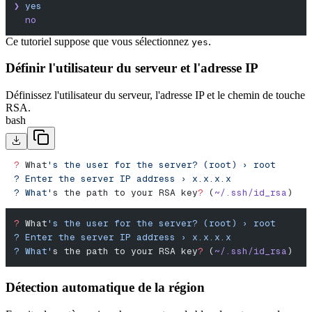
❯
 yes
  no
Ce tutoriel suppose que vous sélectionnez
.
yes
Définir l'utilisateur du serveur et l'adresse IP
Définissez l'utilisateur du serveur, l'adresse IP et le chemin de touche
RSA.
bash
?
 What
's the user for the server? (root) › root
? Enter the server IP address › x.x.x.x
? What'
s the path to your RSA key
?
 (
~/.ssh/id_rsa
)
?
 What
's the user for the server? (root) › root
? Enter the server IP address › x.x.x.x
? What'
s the path to your RSA key
?
 (
~/.ssh/id_rsa
)
Détection automatique de la région