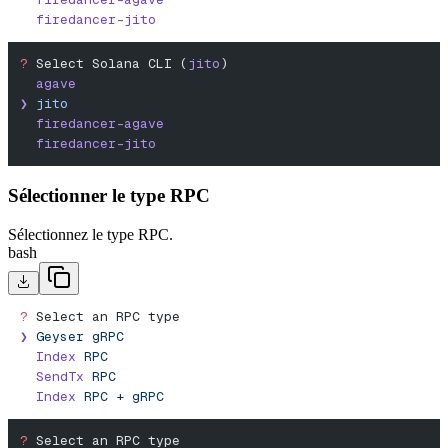
  firedancer-jito
?
 Select Solana CLI (
jito
)
  agave
❯
 jito
  firedancer-agave
  firedancer-jito
Sélectionner le type RPC
Sélectionnez le type RPC.
bash
?
 Select an RPC type
❯
 Geyser
 gRPC
  Index
 RPC
  SendTx
 RPC
  Index
 RPC
 +
 gRPC
?
 Select an RPC type