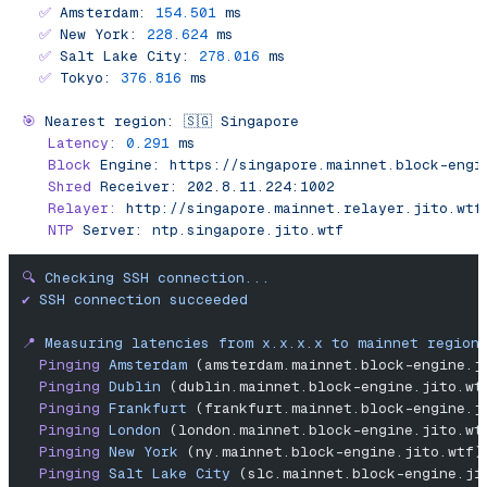
  ✅
 Amsterdam:
 154.501
 ms
  ✅
 New
 York:
 228.624
 ms
  ✅
 Salt
 Lake
 City:
 278.016
 ms
  ✅
 Tokyo:
 376.816
 ms
🎯
 Nearest
 region:
 🇸🇬
 Singapore
   Latency:
 0.291
 ms
   Block
 Engine:
 https://singapore.mainnet.block-engi
   Shred
 Receiver:
 202.8.11.224:1002
   Relayer:
 http://singapore.mainnet.relayer.jito.wtf
   NTP
 Server:
 ntp.singapore.jito.wtf
🔍
 Checking
 SSH
 connection...
✔︎
 SSH
 connection
 succeeded
📍
 Measuring
 latencies
 from
 x.x.x.x
 to
 mainnet
 region
  Pinging
 Amsterdam
 (amsterdam.mainnet.block-engine.j
  Pinging
 Dublin
 (dublin.mainnet.block-engine.jito.wt
  Pinging
 Frankfurt
 (frankfurt.mainnet.block-engine.j
  Pinging
 London
 (london.mainnet.block-engine.jito.wt
  Pinging
 New
 York
 (ny.mainnet.block-engine.jito.wtf)
  Pinging
 Salt
 Lake
 City
 (slc.mainnet.block-engine.ji