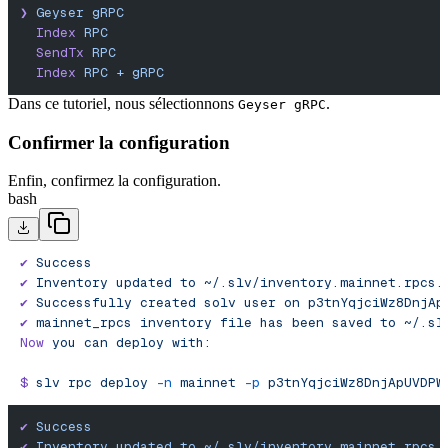
❯
 Geyser
 gRPC
  Index
 RPC
  SendTx
 RPC
  Index
 RPC
 +
 gRPC
Dans ce tutoriel, nous sélectionnons
.
Geyser gRPC
Confirmer la configuration
Enfin, confirmez la configuration.
bash
✔︎
 Success
✔
 Inventory
 updated
 to
 ~/.slv/inventory.mainnet.rpcs.
✔
 Successfully
 created
 solv
 user
 on
 p3tnYqjciWz8DnjAp
✔︎
 mainnet_rpcs
 inventory
 file
 has
 been
 saved
 to
 ~/.sl
Now
 you
 can
 deploy
 with:
$
 slv
 rpc
 deploy
 -n
 mainnet
 -p
 p3tnYqjciWz8DnjApUVDPW
✔︎
 Success
✔
 Inventory
 updated
 to
 ~/.slv/inventory.mainnet.rpcs.