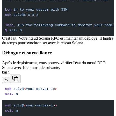
Log
 in
 to
 your
 server
 with
 SSH:
ssh
solv@x.x.x.x
Then,
 run
 the
 following
 command
 to
 monitor
 your
 node:
$
 solv
 m
C'est fait! Votre nœud Solana RPC est maintenant déployé. Il faudra
du temps pour synchroniser avec le réseau Solana.
Débogue et surveillance
Après le déploiement, vous pouvez vérifier l'état du nœud RPC
Solana avec la commande suivante:
bash
ssh
 solv@
<
your-server-i
p
>
solv
 m
ssh
 solv@
<
your-server-i
p
>
solv
 m