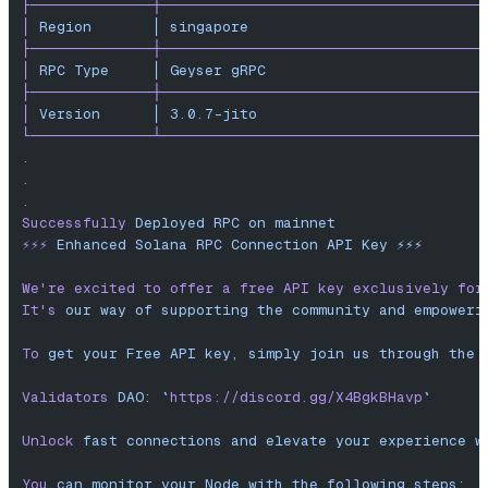
├──────────────┼─────────────────────────────────────
│
 Region
       │
 singapore
                           
├──────────────┼─────────────────────────────────────
│
 RPC
 Type
     │
 Geyser
 gRPC
                         
├──────────────┼─────────────────────────────────────
│
 Version
      │
 3.0.7-jito
                          
└──────────────┴─────────────────────────────────────
.
.
.
Successfully
 Deployed
 RPC
 on
 mainnet
⚡️⚡️⚡️
 Enhanced
 Solana
 RPC
 Connection
 API
 Key
 ⚡️⚡️⚡️
We
're excited to offer a free API key exclusively for
It'
s
 our
 way
 of
 supporting
 the
 community
 and
 empoweri
To
 get
 your
 Free
 API
 key,
 simply
 join
 us
 through
 the
 
Validators
 DAO:
 `
https://discord.gg/X4BgkBHavp
`
Unlock
 fast
 connections
 and
 elevate
 your
 experience
 w
You
 can
 monitor
 your
 Node
 with
 the
 following
 steps: