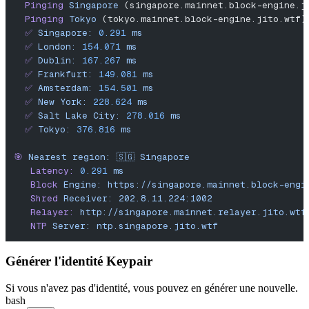
  Pinging
 Singapore
 (singapore.mainnet.block-engine.j
  Pinging
 Tokyo
 (tokyo.mainnet.block-engine.jito.wtf)
  ✅
 Singapore:
 0.291
 ms
  ✅
 London:
 154.071
 ms
  ✅
 Dublin:
 167.267
 ms
  ✅
 Frankfurt:
 149.081
 ms
  ✅
 Amsterdam:
 154.501
 ms
  ✅
 New
 York:
 228.624
 ms
  ✅
 Salt
 Lake
 City:
 278.016
 ms
  ✅
 Tokyo:
 376.816
 ms
🎯
 Nearest
 region:
 🇸🇬
 Singapore
   Latency:
 0.291
 ms
   Block
 Engine:
 https://singapore.mainnet.block-engi
   Shred
 Receiver:
 202.8.11.224:1002
   Relayer:
 http://singapore.mainnet.relayer.jito.wtf
   NTP
 Server:
 ntp.singapore.jito.wtf
Générer l'identité Keypair
Si vous n'avez pas d'identité, vous pouvez en générer une nouvelle.
bash