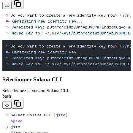
?
 Do you want to create a new identity key now
?
 (
Y/n
)
🔑
 Generating
 new
 identity
 key...
✨
 Generated
 Key:
 p3tnYqjciWz8DnjApUVDPWTEhdzdX6qvqTaR
✨
 Moved
 Key
 to:
 ~/.slv/keys/p3tnYqjciWz8DnjApUVDPWTEh
?
 Do you want to create a new identity key now
?
 (
Y/n
)
🔑
 Generating
 new
 identity
 key...
✨
 Generated
 Key:
 p3tnYqjciWz8DnjApUVDPWTEhdzdX6qvqTaR
✨
 Moved
 Key
 to:
 ~/.slv/keys/p3tnYqjciWz8DnjApUVDPWTEh
Sélectionner Solana CLI
Sélectionnez la version Solana CLI.
bash
?
 Select Solana CLI (
jito
)
  agave
❯
 jito
  firedancer-agave