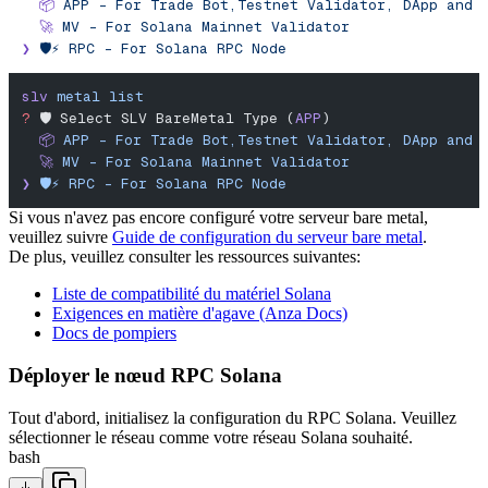
  📦
 APP
 -
 For
 Trade
 Bot,Testnet
 Validator,
 DApp
 and
 
  🚀
 MV
 -
 For
 Solana
 Mainnet
 Validator
❯
 🛡️⚡️
 RPC
 -
 For
 Solana
 RPC
 Node
slv
 metal
 list
?
 🛡️ Select SLV BareMetal Type (
APP
)
  📦
 APP
 -
 For
 Trade
 Bot,Testnet
 Validator,
 DApp
 and
 
  🚀
 MV
 -
 For
 Solana
 Mainnet
 Validator
❯
 🛡️⚡️
 RPC
 -
 For
 Solana
 RPC
 Node
Si vous n'avez pas encore configuré votre serveur bare metal,
veuillez suivre
Guide de configuration du serveur bare metal
.
De plus, veuillez consulter les ressources suivantes:
Liste de compatibilité du matériel Solana
Exigences en matière d'agave (Anza Docs)
Docs de pompiers
Déployer le nœud RPC Solana
Tout d'abord, initialisez la configuration du RPC Solana. Veuillez
sélectionner le réseau comme votre réseau Solana souhaité.
bash