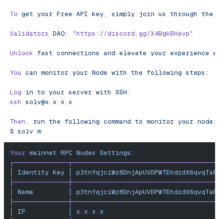
To
 get
 your
 Free
 API
 key,
 simply
 join
 us
 through
 the
 
Validators
 DAO:
 `
https://discord.gg/X4BgkBHavp
`
Unlock
 fast
 connections
 and
 elevate
 your
 experience
 w
You
 can
 monitor
 your
 Node
 with
 the
 following
 steps:
Log
 in
 to
 your
 server
 with
 SSH:
ssh
solv@x.x.x.x
Then,
 run
 the
 following
 command
 to
 monitor
 your
 node:
$
 solv
 m
Your
 mainnet
 RPC
 Nodes
 Settings:
┌──────────────┬─────────────────────────────────────
│
 Identity
 Key
 │
 p3tnYqjciWz8DnjApUVDPWTEhdzdX6qvqTaR
├──────────────┼─────────────────────────────────────
│
 Name
         │
 p3tnYqjciWz8DnjApUVDPWTEhdzdX6qvqTaR
├──────────────┼─────────────────────────────────────
│
 IP
           │
 x.x.x.x.
                            