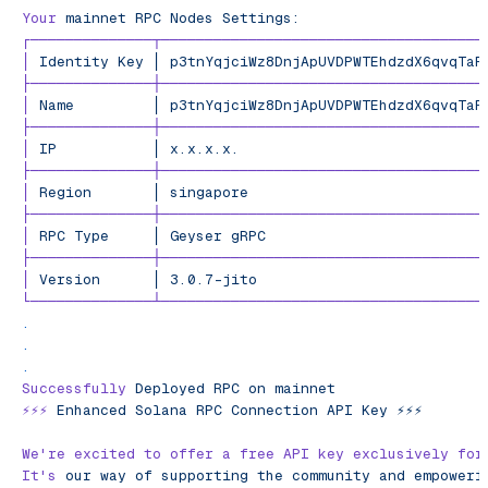
Your
 mainnet
 RPC
 Nodes
 Settings:
┌──────────────┬─────────────────────────────────────
│
 Identity
 Key
 │
 p3tnYqjciWz8DnjApUVDPWTEhdzdX6qvqTaR
├──────────────┼─────────────────────────────────────
│
 Name
         │
 p3tnYqjciWz8DnjApUVDPWTEhdzdX6qvqTaR
├──────────────┼─────────────────────────────────────
│
 IP
           │
 x.x.x.x.
                            
├──────────────┼─────────────────────────────────────
│
 Region
       │
 singapore
                           
├──────────────┼─────────────────────────────────────
│
 RPC
 Type
     │
 Geyser
 gRPC
                         
├──────────────┼─────────────────────────────────────
│
 Version
      │
 3.0.7-jito
                          
└──────────────┴─────────────────────────────────────
.
.
.
Successfully
 Deployed
 RPC
 on
 mainnet
⚡️⚡️⚡️
 Enhanced
 Solana
 RPC
 Connection
 API
 Key
 ⚡️⚡️⚡️
We
're excited to offer a free API key exclusively for
It'
s
 our
 way
 of
 supporting
 the
 community
 and
 empoweri