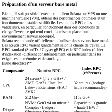
Préparation d'un serveur bare metal
Bien qu'il soit possible d'exécuter un client Solana sur VPS ou une
machine virtuelle (VM), obtenir des performances optimales et un
fonctionnement stable est difficile. Les nœuds RPC et les
validateurs, en particulier, fonctionnent dans des conditions de
charge élevée, ce qui rend crucial la mise en place d'un
environnement serveur approprié.
Solana recommande officiellement d'utiliser des serveurs bare metal.
Les nœuds RPC varient grandement selon la charge de travail. Le
RPC standard (SendTx / Geyser gRPC) et le RPC index (fichier
d'indexation) diffèrent considérablement, en particulier dans les
exigences de mémoire et de stockage.
(ligne directrice)**
Index RPC
Composante
Numéro RPC
(référence)
24 cœurs+ @ 2,8 GHz+ /
AMD Gen3+ / Intel Ice
32 cœurs+ (horloge
CPU
Lake+ / Extensions SHA /
haute recommandée)
AVX2
RAM
512 Go+
1152 Go+
NVMe Gen3 x4 ou mieux /
Capacité plus grande
Comptes / Ledger /
+ haute TBW /
Disque
Séparation Snapshots
séparation