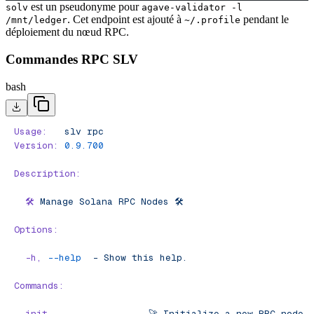
est un pseudonyme pour
solv
agave-validator -l
. Cet endpoint est ajouté à
pendant le
/mnt/ledger
~/.profile
déploiement du nœud RPC.
Commandes RPC SLV
bash
Usage:
   slv
 rpc
Version:
 0.9.700
Description:
  🛠️
 Manage
 Solana
 RPC
 Nodes
 🛠️
Options:
  -h,
 --help
  -
 Show
 this
 help.
Commands:
  init
                -
 🚀
 Initialize
 a
 new
 RPC
 node
 