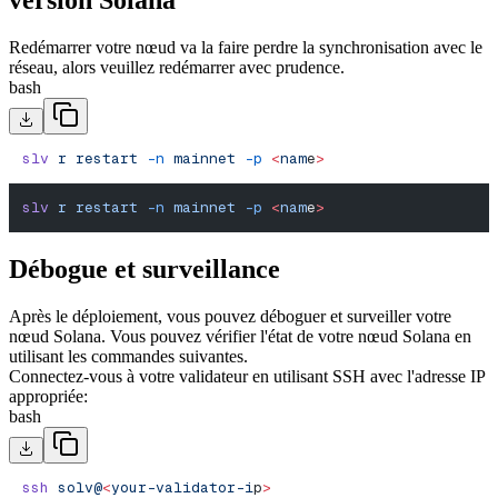
version Solana
Redémarrer votre nœud va la faire perdre la synchronisation avec le
réseau, alors veuillez redémarrer avec prudence.
bash
slv
 r
 restart
 -n
 mainnet
 -p
 <
nam
e
>
slv
 r
 restart
 -n
 mainnet
 -p
 <
nam
e
>
Débogue et surveillance
Après le déploiement, vous pouvez déboguer et surveiller votre
nœud Solana. Vous pouvez vérifier l'état de votre nœud Solana en
utilisant les commandes suivantes.
Connectez-vous à votre validateur en utilisant SSH avec l'adresse IP
appropriée:
bash
ssh
 solv@
<
your-validator-i
p
>