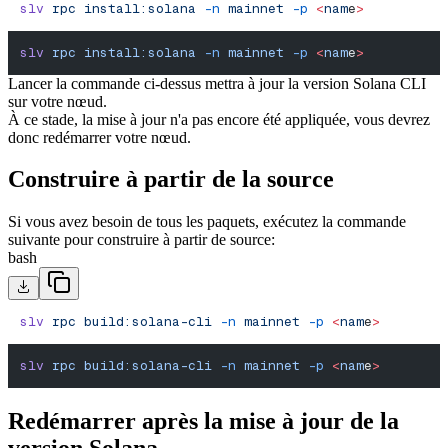
slv
 rpc
 install:solana
 -n
 mainnet
 -p
 <
nam
e
>
slv
 rpc
 install:solana
 -n
 mainnet
 -p
 <
nam
e
>
Lancer la commande ci-dessus mettra à jour la version Solana CLI
sur votre nœud.
À ce stade, la mise à jour n'a pas encore été appliquée, vous devrez
donc redémarrer votre nœud.
Construire à partir de la source
Si vous avez besoin de tous les paquets, exécutez la commande
suivante pour construire à partir de source:
bash
slv
 rpc
 build:solana-cli
 -n
 mainnet
 -p
 <
nam
e
>
slv
 rpc
 build:solana-cli
 -n
 mainnet
 -p
 <
nam
e
>
Redémarrer après la mise à jour de la