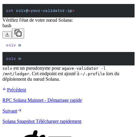
ssh
 solv@
<
your-validator-i
p
>
Vérifiez l'état de votre nœud Solana:
bash
solv
 m
solv
 m
est un pseudonyme pour
solv
agave-validator -l
. Cet endpoint est ajouté à
lors du
/mnt/ledger
~/.profile
déploiement du nœud Solana.
Précédent
RPC Solana Mainnet - Démarrage rapide
Suivant
Solana Snapshot Télécharger rapidement