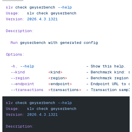
slv
 check
 geyserbench
 --help
Usage:
   slv
 check
 geyserbench
Version:
 2026.4.3.1321
Description:
  Run
 geyserbench
 with
 generated
 config
Options:
  -h,
 --help
                      -
 Show
 this
 help.
  --kind
          <
kin
d
>
          -
 Benchmark
 kind:
 s
  --region
        <
regio
n
>
        -
 Benchmark
 region
 
  --endpoint
      <
endpoin
t
>
      -
 Endpoint
 URL
 to
 c
  --transactions
  <
transaction
s
>
  -
 Transaction
 sampl
slv
 check
 geyserbench
 --help
Usage:
   slv
 check
 geyserbench
Version:
 2026.4.3.1321
Description: