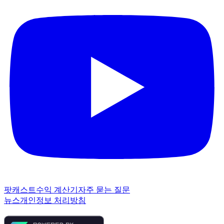
팟캐스트
수익 계산기
자주 묻는 질문
뉴스
개인정보 처리방침