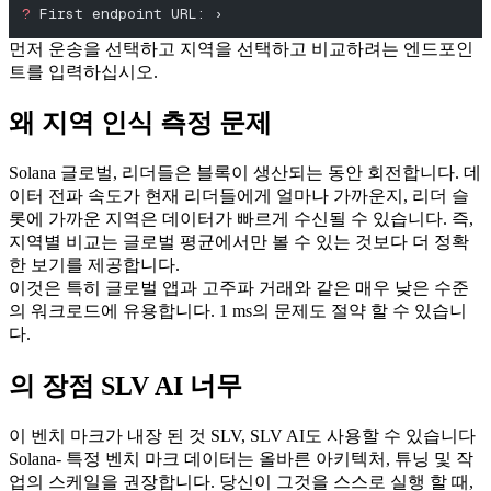
?
 First endpoint URL: ›
먼저 운송을 선택하고 지역을 선택하고 비교하려는 엔드포인
트를 입력하십시오.
왜 지역 인식 측정 문제
Solana 글로벌, 리더들은 블록이 생산되는 동안 회전합니다. 데
이터 전파 속도가 현재 리더들에게 얼마나 가까운지, 리더 슬
롯에 가까운 지역은 데이터가 빠르게 수신될 수 있습니다. 즉,
지역별 비교는 글로벌 평균에서만 볼 수 있는 것보다 더 정확
한 보기를 제공합니다.
이것은 특히 글로벌 앱과 고주파 거래와 같은 매우 낮은 수준
의 워크로드에 유용합니다. 1 ms의 문제도 절약 할 수 있습니
다.
의 장점 SLV AI 너무
이 벤치 마크가 내장 된 것 SLV, SLV AI도 사용할 수 있습니다
Solana- 특정 벤치 마크 데이터는 올바른 아키텍처, 튜닝 및 작
업의 스케일을 권장합니다. 당신이 그것을 스스로 실행 할 때,