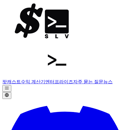
팟캐스트
수익 계산기
엔터프라이즈
자주 묻는 질문
뉴스