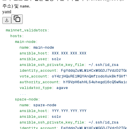
주소) 및
.
name
yaml
mainnet_validators
:
  hosts
:
    main-node
:
      name
: 
main-node
      ansible_host
: 
XXX.XXX.XXX.XXX
      ansible_user
: 
solv
      ansible_ssh_private_key_file
: 
~/.ssh/id_rsa
      identity_account
: 
FgYddqZuWLWiHCxWGG3J7VdzD2TGc
      vote_account
: 
oY4zjHQuRE1MQYAnQmfrodoXukBkfGVfY
      authority_account
: 
hY9VpH6ahHLS4uhegd16cQ5wNaic
      validator_type
: 
agave
      ...
    spare-node
:
      name
: 
spare-node
      ansible_host
: 
YYY.YYY.YYY.YYY
      ansible_user
: 
solv
      ansible_ssh_private_key_file
: 
~/.ssh/id_rsa
      identity_account
: 
FgYddqZuWLWiHCxWGG3J7VdzD2TGc