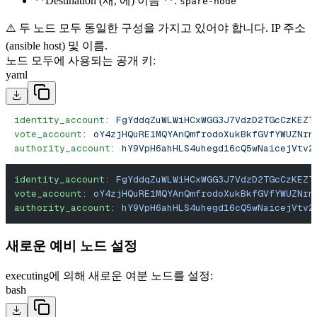
**Destination (새, 에) 이름 **:
spare-node
⚠️ 두 노드 모두 동일한 구성을 가지고 있어야 합니다. IP 주소
(ansible host) 및 이름.
노드 모두에 사용되는 공개 키:
yaml
identity_account
: 
FgYddqZuWLWiHCxWGG3J7VdzD2TGcCzKEZT
vote_account
: 
oY4zjHQuRE1MQYAnQmfrodoXukBkfGVfYWUZNrn
authority_account
: 
hY9VpH6ahHLS4uhegd16cQ5wNaicejVtv2
identity_account
: 
FgYddqZuWLWiHCxWGG3J7VdzD2TGcCzKEZT
vote_account
: 
oY4zjHQuRE1MQYAnQmfrodoXukBkfGVfYWUZNrn
authority_account
: 
hY9VpH6ahHLS4uhegd16cQ5wNaicejVtv2
새로운 예비 노드 설정
executing에 의해 새로운 여분 노드를 설정:
bash