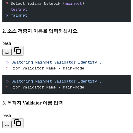
?
 Select Solana Network (
mainnet
)
  testnet
❯
 mainnet
2. 소스 검증자 이름을 입력하십시오.
bash
✨
 Switching
 Mainnet
 Validator
 Identity...
?
 From Validator Name › main-node
✨
 Switching
 Mainnet
 Validator
 Identity...
?
 From Validator Name › main-node
3. 목적지 Validator 이름 입력
bash