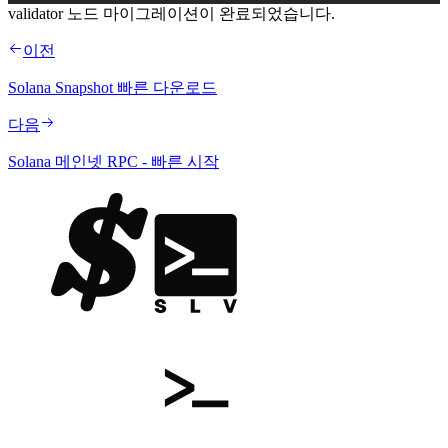
validator 노드 마이그레이션이 완료되었습니다.
이전
Solana Snapshot 빠른 다운로드
다음
Solana 메인넷 RPC - 빠른 시작