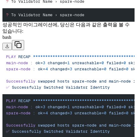
?
 To Validator Name › spare-node
?
 To Validator Name › spare-node
성공적인 마이그레이션에, 당신은 다음과 같은 출력을 볼 수
있습니다:
bash
PLAY
 RECAP
 ******************************************
main-node
 :
 ok=
3
 changed=
1
 unreachable=
0
 failed=
0
 ski
spare-node
 :
 ok=
4
 changed=
3
 unreachable=
0
 failed=
0
 sk
Successfully
 swapped
 hosts
 spare-node
 and
 main-node
 i
✅
 Successfully
 Switched
 Validator
 Identity
PLAY
 RECAP
 ******************************************
main-node
 :
 ok=
3
 changed=
1
 unreachable=
0
 failed=
0
 ski
spare-node
 :
 ok=
4
 changed=
3
 unreachable=
0
 failed=
0
 sk
Successfully
 swapped
 hosts
 spare-node
 and
 main-node
 i
✅
 Successfully
 Switched
 Validator
 Identity