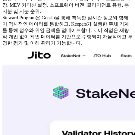
장, MEV 커미션 설정, 소프트웨어 버전, 클라이언트 유형, 총
지분 및 지분 순위.
Steward Program은 Gossip을 통해 획득한 실시간 정보와 함께
이 역사적인 데이터를 통합하고, Keepers가 실행한 주체 기계
를 통해 점수와 위임 금액을 업데이트합니다. 이 작업은 재량
적 개입 없이 체인 데이터를 기반으로 수행되며 자율적이고 투
명한 평가 및 이해 관리가 가능합니다.