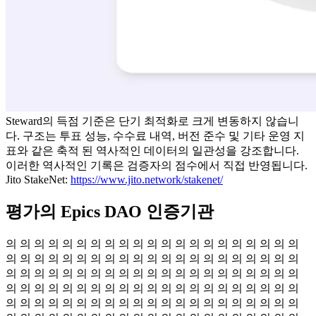
Steward의 득점 기준은 단기 최적화로 크게 변동하지 않습니
다. 구조는 투표 성능, 수수료 내역, 버전 준수 및 기타 운영 지
표와 같은 축적 된 역사적인 데이터의 일관성을 강조합니다.
이러한 역사적인 기록은 검증자의 점수에서 직접 반영됩니다.
Jito StakeNet:
https://www.jito.network/stakenet/
평가의 Epics DAO 인증기관
의 의 의 의 의 의 의 의 의 의 의 의 의 의 의 의 의 의 의 의 의
의 의 의 의 의 의 의 의 의 의 의 의 의 의 의 의 의 의 의 의 의
의 의 의 의 의 의 의 의 의 의 의 의 의 의 의 의 의 의 의 의 의
의 의 의 의 의 의 의 의 의 의 의 의 의 의 의 의 의 의 의 의 의
의 의 의 의 의 의 의 의 의 의 의 의 의 의 의 의 의 의 의 의 의