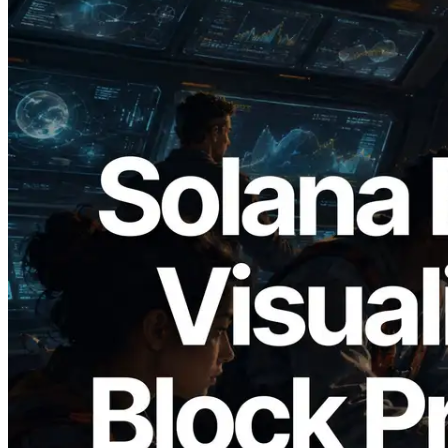
2026.05.24
Validators Solutions, Solana 블록 애널라
이저 공개 — slot 단위 블록 생성 시간과
담당 검증자 시각화
이 글 읽기
더 보기