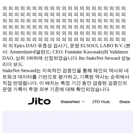
의 의 의 의 의 의 의 의 의 의 의 의 의 의 의 의 의 의 의 의 의
의 의 의 의 의 의 의 의 의 의 의 의 의 의 의 의 의 의 의 의 의
의 의 의 의 의 의 의 의 의 의 의 의 의 의 의 의 의 의 의 의 의
의 의 의 의 의 의 의 의 의 의 의 의 의 의 의 의 의 의 의 의 의
의 의 의 의 의 의 의 의 의 의 의 의 의 의 의 의 의 의 의 의 의
의 의 의 의 의 의 의 의 의 의 의 의 의 의 의 의 의 의 의 의 의
의 의 Epics DAO 유효성 검사기, 운영 ELSOUL LABO B.V. (본
사: Amsterdam네덜란드; CEO: Fumitake Kawasaki)와 Validators
DAO, 상위 100위에 선정되었습니다 Jito StakeNet Steward 성능
리더 보드.
StakeNet Steward는 지속적인 검증인을 통해 체인의 역사와 네
트워크 데이터를 기반으로 평가하고, 기록된 역사는 순위에서
직접 반영됩니다. 이 배치는 특정 기간 동안 검증된 검증인의
운영 기록이 투명 외부 기준에 대해 확인되었습니다.