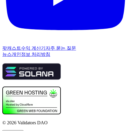
팟캐스트
수익 계산기
자주 묻는 질문
뉴스
개인정보 처리방침
©
2026
Validators DAO