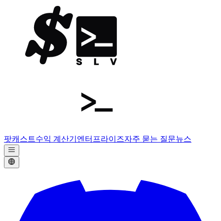
팟캐스트
수익 계산기
엔터프라이즈
자주 묻는 질문
뉴스