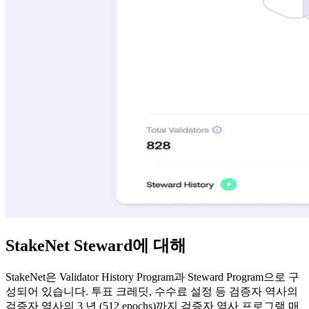
StakeNet Steward에 대해
StakeNet은 Validator History Program과 Steward Program으로 구
성되어 있습니다. 투표 크레딧, 수수료 설정 등 검증자 역사의
검증자 역사의 3 년 (512 epochs)까지 검증자 역사 프로그램 매