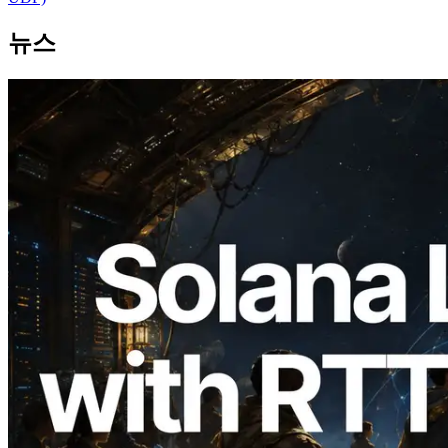
뉴스
2026.08.05
ERPC, Solana Leader Slot API를 전 세계
7개 리전 ping 측정으로 확장 —
Validators Information API도 공개