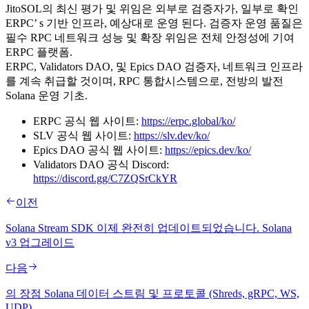
JitoSOL의 최신 평가 및 위임은 외부로 검증자가, 일부로 확인
ERPC’ s 기반 인프라, 예상대로 운영 된다. 검증자 운영 품질은
필수 RPC 네트워크 성능 및 확장 위임은 전체 안정성에 기여
ERPC 플랫폼.
ERPC, Validators DAO, 및 Epics DAO 검증자, 네트워크 인프라
를 계속 취급할 것이며, RPC 통합시스템으로, 전방의 발전
Solana 운영 기초.
ERPC 공식 웹 사이트:
https://erpc.global/ko/
SLV 공식 웹 사이트:
https://slv.dev/ko/
Epics DAO 공식 웹 사이트:
https://epics.dev/ko/
Validators DAO 공식 Discord:
https://discord.gg/C7ZQSrCkYR
이전
Solana Stream SDK 이제 완전히 업데이트되었습니다. Solana
v3 업그레이드
다음
의 장점 Solana 데이터 스트림 및 프로토콜 (Shreds, gRPC, WS,
UDP)