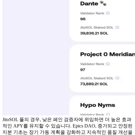
JitoSOL 풀의 경우, 낮은 페인 검증자에 위임하면 더 높은 효과
적인 APY를 유지할 수 있습니다. Epics DAO, 증가되고 안정된
지분 기초는 장기 가동 계획을 강화하고 지속적인 품질 개선을