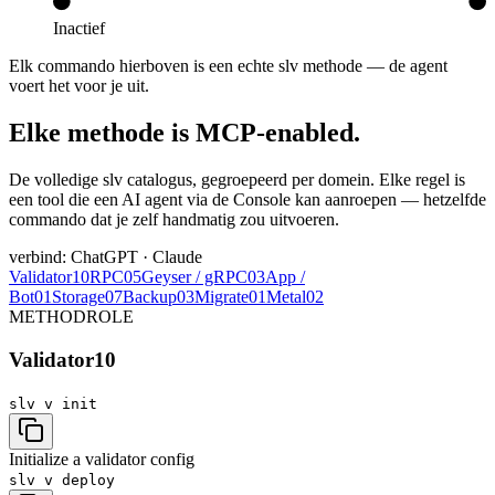
Inactief
Elk commando hierboven is een echte slv methode — de agent
voert het voor je uit.
Elke methode is MCP-enabled.
De volledige slv catalogus, gegroepeerd per domein. Elke regel is
een tool die een AI agent via de Console kan aanroepen — hetzelfde
commando dat je zelf handmatig zou uitvoeren.
verbind: ChatGPT · Claude
Validator
10
RPC
05
Geyser / gRPC
03
App /
Bot
01
Storage
07
Backup
03
Migrate
01
Metal
02
METHOD
ROLE
Validator
10
slv v
init
Initialize a validator config
slv v
deploy