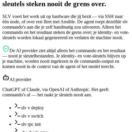
sleutels steken nooit de grens over.
SLV voert het werk uit op hardware die jij bezit — via SSH naar
één node, of over een fleet met Ansible. De agent roept dezelfde slv
commando's aan die je zelf handmatig zou uitvoeren. Alleen het
commando en het resultaat steken de grens over; je identity- en vote-
sleutels worden lokaal gegenereerd en verlaten de machine nooit.
De AI provider ziet altijd alleen het commando en het resultaat
— nooit je sleutelbestanden. Je identity- en vote-sleutels blijven op
je machine, worden nooit ingelezen in de commando-output en
komen nooit in de context van de agent of het model terecht.
AI provider
ChatGPT of Claude, via OpenAI of Anthropic. Het geeft
commando's af — het raakt je sleutels nooit aan.
slv v deploy
slv v switch
slv rpc init