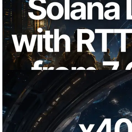
2026.08.05
ERPC Breidt Solana Leader Slot API Uit
met Pingmeting vanuit 7 Wereldwijde
Regio’s — Validators Information API
Ook Gelanceerd
Lees dit artikel