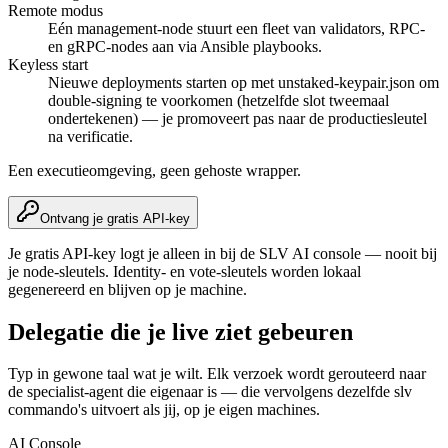
Remote modus
Eén management-node stuurt een fleet van validators, RPC-
en gRPC-nodes aan via Ansible playbooks.
Keyless start
Nieuwe deployments starten op met unstaked-keypair.json om
double-signing te voorkomen (hetzelfde slot tweemaal
ondertekenen) — je promoveert pas naar de productiesleutel
na verificatie.
Een executieomgeving, geen gehoste wrapper.
Ontvang je gratis API-key
Je gratis API-key logt je alleen in bij de SLV AI console — nooit bij
je node-sleutels. Identity- en vote-sleutels worden lokaal
gegenereerd en blijven op je machine.
Delegatie die je live ziet gebeuren
Typ in gewone taal wat je wilt. Elk verzoek wordt gerouteerd naar
de specialist-agent die eigenaar is — die vervolgens dezelfde slv
commando's uitvoert als jij, op je eigen machines.
AI Console