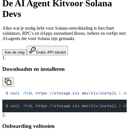
De AI Agent Kit
voor Solana
Devs
Alles wat je nodig hebt voor Solana-ontwikkeling is hier.
Start
validators, RPC's en dApps razendsnel.
Bouw, beheer en verfijn met
AI-agents die voor Solana zijn gemaakt.
Aan de slag
Gratis API-sleutel
1.
Downloaden en installeren
$
 curl
 -fsSL
 https://storage.slv.dev/slv/install
 |
 sh
$
 curl
 -fsSL
 https://storage.slv.dev/slv/install
 |
 sh
2.
Onboarding voltooien