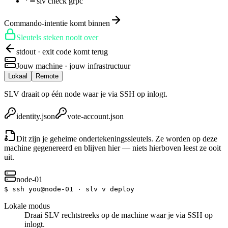
slv check grpc
Commando-intentie komt binnen
Sleutels steken nooit over
stdout · exit code komt terug
Jouw machine · jouw infrastructuur
Lokaal
Remote
SLV draait op één node waar je via SSH op inlogt.
identity.json
vote-account.json
Dit zijn je geheime ondertekeningssleutels. Ze worden op deze
machine gegenereerd en blijven hier — niets hierboven leest ze ooit
uit.
node-01
$
ssh you@node-01 · slv v deploy
Lokale modus
Draai SLV rechtstreeks op de machine waar je via SSH op
inlogt.