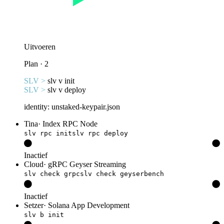
Uitvoeren
Plan · 2
SLV >
slv v init
SLV >
slv v deploy
identity: unstaked-keypair.json
Tina
·
Index RPC Node
slv rpc init
slv rpc deploy
Inactief
Cloud
·
gRPC Geyser Streaming
slv check grpc
slv check geyserbench
Inactief
Setzer
·
Solana App Development
slv b init