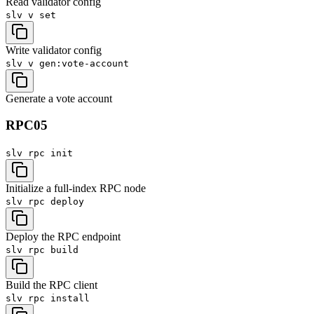
Read validator config
slv v
set
Write validator config
slv v
gen:vote-account
Generate a vote account
RPC
05
slv rpc
init
Initialize a full-index RPC node
slv rpc
deploy
Deploy the RPC endpoint
slv rpc
build
Build the RPC client
slv rpc
install