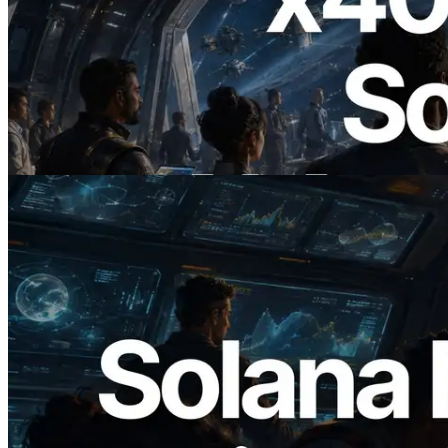
2026.07.04
ERPC Lanceert x402-Enabled Solana
RPC — Het Tijdperk Waarin AI Agents
On Demand Voor API's Betalen
Lees dit artikel
2026.05.24