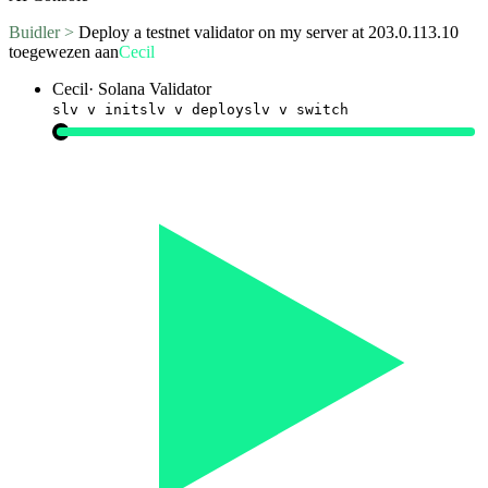
Buidler >
Deploy a testnet validator on my server at 203.0.113.10
toegewezen aan
Cecil
Cecil
·
Solana Validator
slv v init
slv v deploy
slv v switch