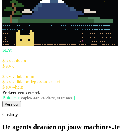
*
☆
@
SLV:
The AI Agent Kit for Solana Devs
Quick Start:
$ slv onboard
- Setup AI Console (recommended)
$ slv c
- Launch AI Console
Manual Setup:
$ slv validator init
- Initialize validator config
$ slv validator deploy -n testnet
$ slv --help
for more information
Probeer een verzoek
Buidler >
|
Verstuur
Custody
De agents draaien op jouw machines.
Je