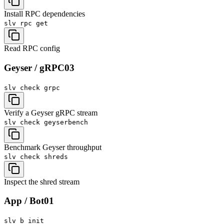
Install RPC dependencies
slv rpc
get
Read RPC config
Geyser / gRPC
03
slv check
grpc
Verify a Geyser gRPC stream
slv check
geyserbench
Benchmark Geyser throughput
slv check
shreds
Inspect the shred stream
App / Bot
01
slv b
init