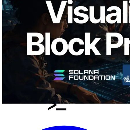
Validators Solutions lanceert Solana
Block Analyzer — blockproductietijd per
slot en de toegewezen validator
gevisualiseerd
Lees dit artikel
Meer laden