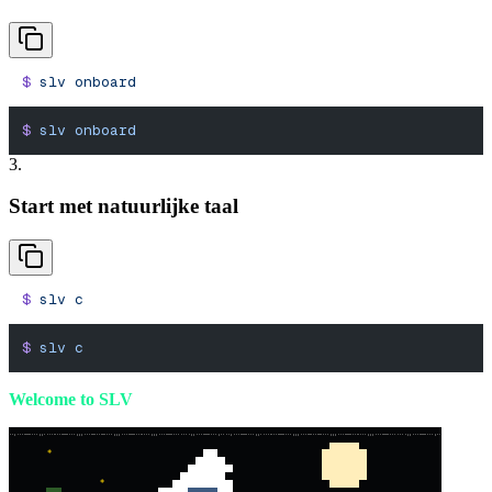
$
 slv
 onboard
$
 slv
 onboard
3.
Start met natuurlijke taal
$
 slv
 c
$
 slv
 c
Welcome to SLV
*
*