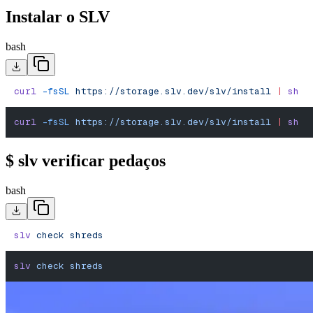
Instalar o SLV
bash
curl
 -fsSL
 https://storage.slv.dev/slv/install
 |
 sh
curl
 -fsSL
 https://storage.slv.dev/slv/install
 |
 sh
$ slv verificar pedaços
bash
slv
 check
 shreds
slv
 check
 shreds