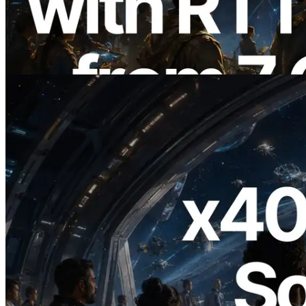
com medição de ping a partir de 7 regiões
globais — Validators Information API
também lançada
Ler este artigo
2026.07.04
ERPC lança Solana RPC com suporte a
x402 — A era em que agentes de IA
pagam sob demanda pelas APIs de que