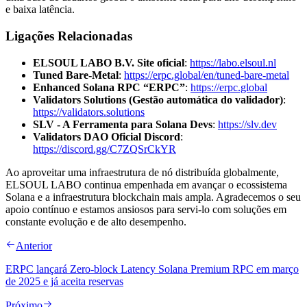
e baixa latência.
Ligações Relacionadas
ELSOUL LABO B.V. Site oficial
:
https://labo.elsoul.nl
Tuned Bare-Metal
:
https://erpc.global/en/tuned-bare-metal
Enhanced Solana RPC “ERPC”
:
https://erpc.global
Validators Solutions (Gestão automática do validador)
:
https://validators.solutions
SLV - A Ferramenta para Solana Devs
:
https://slv.dev
Validators DAO Oficial Discord
:
https://discord.gg/C7ZQSrCkYR
Ao aproveitar uma infraestrutura de nó distribuída globalmente,
ELSOUL LABO continua empenhada em avançar o ecossistema
Solana e a infraestrutura blockchain mais ampla. Agradecemos o seu
apoio contínuo e estamos ansiosos para servi-lo com soluções em
constante evolução e de alto desempenho.
Anterior
ERPC lançará Zero-block Latency Solana Premium RPC em março
de 2025 e já aceita reservas
Próximo