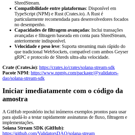
ShredStream.
Compatibilidade entre plataformas
: Disponível em
TypeScript (NPM) e Rust (Crates.io). A Rust é
particularmente recomendada para desenvolvedores focados
no desempenho.
Capacidades de filtragem avançadas
: Inclui transações
avançadas e filtragem baseada em conta para ShredStream,
anteriormente indisponível.
Velocidade e peso leve
: Suporta streaming mais rápido do
que tradicional WebSockets, compatível com ambos Geyser
gRPC e protocolo de Shreds ultra-alta velocidade.
Crate (Crates.io)
:
https://crates.io/crates/solana-stream-sdk
Pacote NPM
:
https://www.npmjs.com/package/@validators-
dao/solana-stream-sdk
Iniciar imediatamente com o código da
amostra
A GitHub repositório inclui inúmeros exemplos prontos para usar
para ajudá-lo a testar rapidamente assinaturas de fluxo, filtragem e
implementações.
Solana Stream SDK (GitHub)
:
https://github.com/ValidatorsDAO/solana-stream