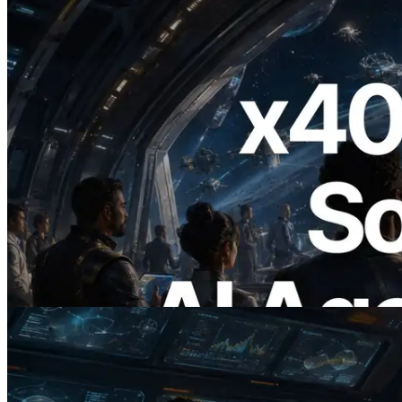
2026.07.04
ERPC lança Solana RPC com suporte a
x402 — A era em que agentes de IA
pagam sob demanda pelas APIs de que
precisam
Ler este artigo