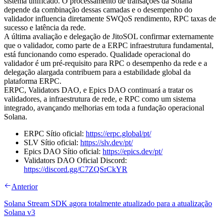
sistema unificado. O processamento de transações da Solana
depende da combinação dessas camadas e o desempenho do
validador influencia diretamente SWQoS rendimento, RPC taxas de
sucesso e latência da rede.
A última avaliação e delegação de JitoSOL confirmar externamente
que o validador, como parte de a ERPC infraestrutura fundamental,
está funcionando como esperado. Qualidade operacional do
validador é um pré-requisito para RPC o desempenho da rede e a
delegação alargada contribuem para a estabilidade global da
plataforma ERPC.
ERPC, Validators DAO, e Epics DAO continuará a tratar os
validadores, a infraestrutura de rede, e RPC como um sistema
integrado, avançando melhorias em toda a fundação operacional
Solana.
ERPC Sítio oficial:
https://erpc.global/pt/
SLV Sítio oficial:
https://slv.dev/pt/
Epics DAO Sítio oficial:
https://epics.dev/pt/
Validators DAO Oficial Discord:
https://discord.gg/C7ZQSrCkYR
Anterior
Solana Stream SDK agora totalmente atualizado para a atualização
Solana v3