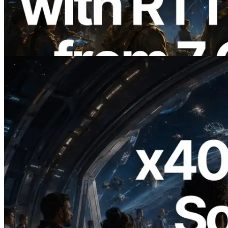
com medição de ping a partir de 7 regiões
globais — Validators Information API
também lançada
Ler este artigo
2026.07.04
ERPC lança Solana RPC com suporte a
x402 — A era em que agentes de IA
pagam sob demanda pelas APIs de que