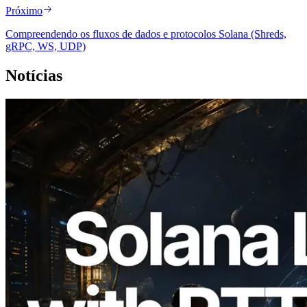
Próximo
Compreendendo os fluxos de dados e protocolos Solana (Shreds,
gRPC, WS, UDP)
Notícias
2026.08.05
ERPC expande a Solana Leader Slot API