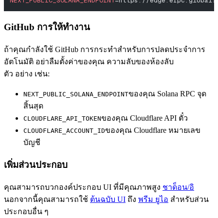
NEXT_PUBLIC_SOLANA_ENDPOINT
=https://edge.erpc.global?
GitHub การให้ทํางาน
ถ้าคุณกําลังใช้ GitHub การกระทําสําหรับการปลดประจําการ
อัตโนมัติ อย่าลืมตั้งค่าของคุณ ความลับของห้องลับ
ตัว อย่าง เช่น:
ของคุณ Solana RPC จุด
NEXT_PUBLIC_SOLANA_ENDPOINT
สิ้นสุด
ของคุณ Cloudflare API ตั๋ว
CLOUDFLARE_API_TOKEN
ของคุณ Cloudflare หมายเลข
CLOUDFLARE_ACCOUNT_ID
บัญชี
เพิ่มส่วนประกอบ
คุณสามารถบวกองค์ประกอบ UI ที่มีคุณภาพสูง
ชาด็อน/อิ
นอกจากนี้คุณสามารถใช้
ต้นฉบับ UI
ถึง
พรีม ยูไอ
สําหรับส่วน
ประกอบอื่น ๆ