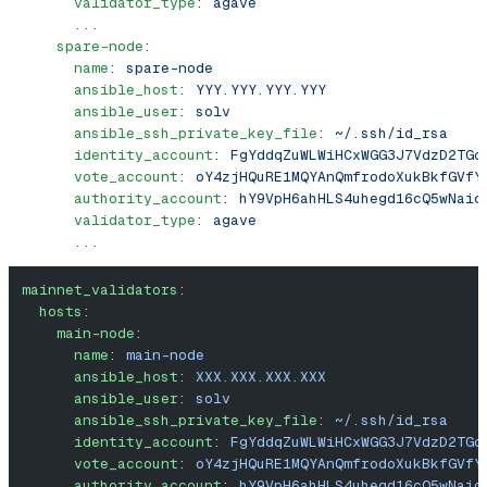
      validator_type
: 
agave
      ...
    spare-node
:
      name
: 
spare-node
      ansible_host
: 
YYY.YYY.YYY.YYY
      ansible_user
: 
solv
      ansible_ssh_private_key_file
: 
~/.ssh/id_rsa
      identity_account
: 
FgYddqZuWLWiHCxWGG3J7VdzD2TGc
      vote_account
: 
oY4zjHQuRE1MQYAnQmfrodoXukBkfGVfY
      authority_account
: 
hY9VpH6ahHLS4uhegd16cQ5wNaic
      validator_type
: 
agave
      ...
mainnet_validators
:
  hosts
:
    main-node
:
      name
: 
main-node
      ansible_host
: 
XXX.XXX.XXX.XXX
      ansible_user
: 
solv
      ansible_ssh_private_key_file
: 
~/.ssh/id_rsa
      identity_account
: 
FgYddqZuWLWiHCxWGG3J7VdzD2TGc
      vote_account
: 
oY4zjHQuRE1MQYAnQmfrodoXukBkfGVfY
      authority_account
: 
hY9VpH6ahHLS4uhegd16cQ5wNaic