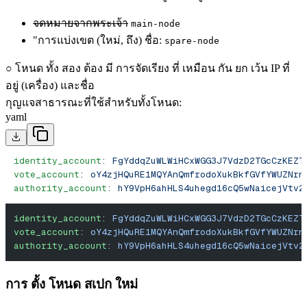
จดหมายจากพระเจ้า
main-node
"การแบ่งเขต (ใหม่, ถึง) ชื่อ:
spare-node
○ โหนด ทั้ง สอง ต้อง มี การจัดเรียง ที่ เหมือน กัน ยก เว้น IP ที่
อยู่ (เครื่อง) และชื่อ
กุญแจสาธารณะที่ใช้สําหรับทั้งโหนด:
yaml
identity_account
: 
FgYddqZuWLWiHCxWGG3J7VdzD2TGcCzKEZT
vote_account
: 
oY4zjHQuRE1MQYAnQmfrodoXukBkfGVfYWUZNrn
authority_account
: 
hY9VpH6ahHLS4uhegd16cQ5wNaicejVtv2
identity_account
: 
FgYddqZuWLWiHCxWGG3J7VdzD2TGcCzKEZT
vote_account
: 
oY4zjHQuRE1MQYAnQmfrodoXukBkfGVfYWUZNrn
authority_account
: 
hY9VpH6ahHLS4uhegd16cQ5wNaicejVtv2
การ ตั้ง โหนด สเปก ใหม่