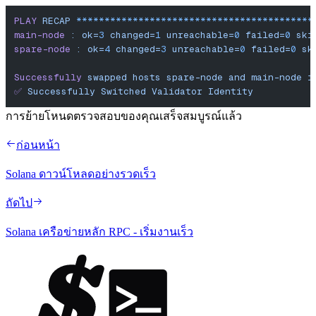
PLAY
 RECAP
 ******************************************
main-node
 :
 ok=
3
 changed=
1
 unreachable=
0
 failed=
0
 ski
spare-node
 :
 ok=
4
 changed=
3
 unreachable=
0
 failed=
0
 sk
Successfully
 swapped
 hosts
 spare-node
 and
 main-node
 i
✅
 Successfully
 Switched
 Validator
 Identity
การย้ายโหนดตรวจสอบของคุณเสร็จสมบูรณ์แล้ว
ก่อนหน้า
Solana ดาวน์โหลดอย่างรวดเร็ว
ถัดไป
Solana เครือข่ายหลัก RPC - เริ่มงานเร็ว