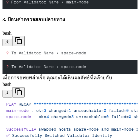
?
 From Validator Name › main-node
3. ป้อนค่าตรวจสอบปลายทาง
bash
?
 To Validator Name › spare-node
?
 To Validator Name › spare-node
เมื่อการอพยพสําเร็จ คุณจะได้เห็นผลลัพธ์ที่คล้ายกับ
bash
PLAY
 RECAP
 ******************************************
main-node
 :
 ok=
3
 changed=
1
 unreachable=
0
 failed=
0
 ski
spare-node
 :
 ok=
4
 changed=
3
 unreachable=
0
 failed=
0
 sk
Successfully
 swapped
 hosts
 spare-node
 and
 main-node
 i
✅
 Successfully
 Switched
 Validator
 Identity