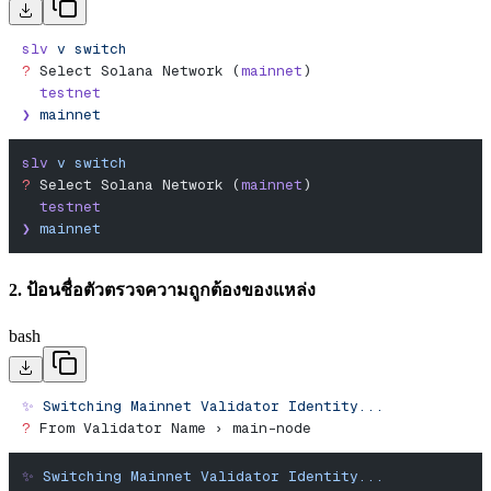
slv
 v
 switch
?
 Select Solana Network (
mainnet
)
  testnet
❯
 mainnet
slv
 v
 switch
?
 Select Solana Network (
mainnet
)
  testnet
❯
 mainnet
2. ป้อนชื่อตัวตรวจความถูกต้องของแหล่ง
bash
✨
 Switching
 Mainnet
 Validator
 Identity...
?
 From Validator Name › main-node
✨
 Switching
 Mainnet
 Validator
 Identity...