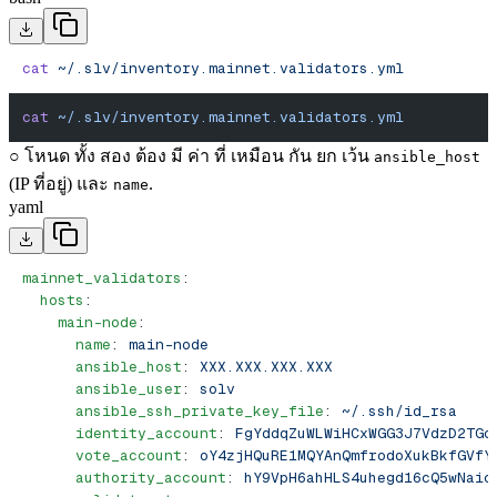
cat
 ~/.slv/inventory.mainnet.validators.yml
cat
 ~/.slv/inventory.mainnet.validators.yml
○ โหนด ทั้ง สอง ต้อง มี ค่า ที่ เหมือน กัน ยก เว้น
ansible_host
(IP ที่อยู่) และ
.
name
yaml
mainnet_validators
:
  hosts
:
    main-node
:
      name
: 
main-node
      ansible_host
: 
XXX.XXX.XXX.XXX
      ansible_user
: 
solv
      ansible_ssh_private_key_file
: 
~/.ssh/id_rsa
      identity_account
: 
FgYddqZuWLWiHCxWGG3J7VdzD2TGc
      vote_account
: 
oY4zjHQuRE1MQYAnQmfrodoXukBkfGVfY
      authority_account
: 
hY9VpH6ahHLS4uhegd16cQ5wNaic