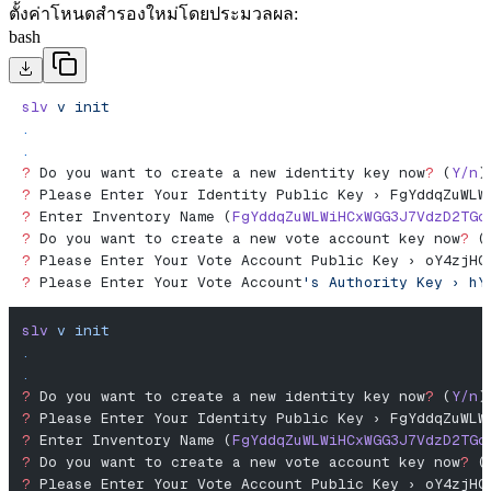
ตั้งค่าโหนดสํารองใหม่โดยประมวลผล:
bash
slv
 v
 init
.
.
?
 Do you want to create a new identity key now
?
 (
Y/n
)
?
 Please Enter Your Identity Public Key › FgYddqZuWLW
?
 Enter Inventory Name (
FgYddqZuWLWiHCxWGG3J7VdzD2TGc
?
 Do you want to create a new vote account key now
?
 (
?
 Please Enter Your Vote Account Public Key › oY4zjHQ
?
 Please Enter Your Vote Account
's Authority Key › hY
slv
 v
 init
.
.
?
 Do you want to create a new identity key now
?
 (
Y/n
)
?
 Please Enter Your Identity Public Key › FgYddqZuWLW
?
 Enter Inventory Name (
FgYddqZuWLWiHCxWGG3J7VdzD2TGc
?
 Do you want to create a new vote account key now
?
 (
?
 Please Enter Your Vote Account Public Key › oY4zjHQ