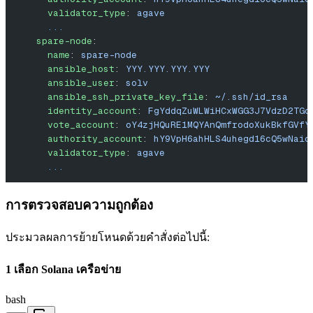
      validator_type
: 
agave
      ...
    spare-node
:
      name
: 
spare-node
      ansible_host
: 
YYY.YYY.YYY.YYY
      ansible_user
: 
solv
      ansible_ssh_private_key_file
: 
~/.ssh/id_rsa
      identity_account
: 
FgYddqZuWLWiHCxWGG3J7VdzD2TGc
      vote_account
: 
oY4zjHQuRE1MQYAnQmfrodoXukBkfGVfY
      authority_account
: 
hY9VpH6ahHLS4uhegd16cQ5wNaic
      validator_type
: 
agave
      ...
การตรวจสอบความถูกต้อง
ประมวลผลการย้ายโหนดด้วยคําสั่งต่อไปนี้:
1 เลือก Solana เครือข่าย
bash