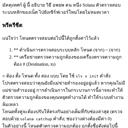
มัคคุเทศก์ ผู้ นี้ อธิบาย วิธี อพยพ คน หนึ่ง Solana ตัวตรวจสอบ
ระบบหลักของเน็ต ไปยังเซิร์ฟเวอร์ใหม่โดยไม่หมดเวลา
พรีครีชีต
แน่ใจว่า โหนดตรวจสอบต่อไปนี้ได้ถูกตั้งค่าไว้แล้ว
** ดําเนินการตรวจสอบระบบหลัก โหนด (จาก) ~ (จาก)
** เครือข่ายตรวจความถูกต้องของเครื่องตรวจความถูก
ต้อง # (Destination, to)
○ ต้อง ตั้ง โหนด ทั้ง สอง แบบ โดย ใช้
คําสั่ง
slv v init
โปรดตรวจสอบว่าคุณยังมีแม่ข่ายสํารองอยู่อยู่แล้ว หากคุณไม่มี
แม่ข่ายสํารองอยู่ การดําเนินการในกระบวนการนี้อาจจะทําให้
ตัวตรวจความถูกต้องของคุณหยุดทํางานได้ ทําให้ระบบทํางาน
ล้มเหลว
โหนดทั้งคู่จะต้องปรับให้ตรงกันอย่างเต็มที่กับช่องล่าสุด (ตรวจ
สอบด้วย
คําสั่ง; ช่องว่างต่างต้องมีค่า 0)
solana catchup
ในตัวอย่างนี้ โหนดตัวตรวจความถูกต้อง ถูกตั้งชื่อดังต่อไปนี้