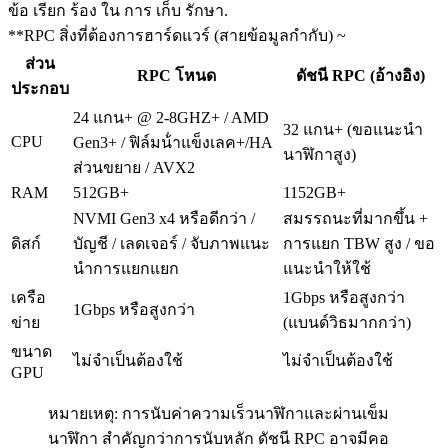
ข้อ เรียก ร้อง ใน การ เก็บ รักษา.
**RPC สิ่งที่ต้องการฮาร์ดแวร์ (สายข้อมูลกํากับ) ~
ส่วน
RPC โหนด
ดัชนี RPC (อ้างอิง)
ประกอบ
24 แกน+ @ 2-8GHZ+ / AMD
32 แกน+ (ขอแนะนํา
CPU
Gen3+ / ฟิล์มน้ําแข็งเลค+/HA
นาฬิกาสูง)
ส่วนขยาย / AVX2
RAM
512GB+
1152GB+
NVMI Gen3 x4 หรือดีกว่า /
สมรรถนะที่มากขึ้น +
ดิสก์
บัญชี / เลดเจอร์ / จับภาพแนะ
การแยก TBW สูง / ขอ
นําการแยกแยก
แนะนําให้ใช้
เครือ
1Gbps หรือสูงกว่า
1Gbps หรือสูงกว่า
ข่าย
(แบนด์วิธมากกว่า)
ขนาด
ไม่จําเป็นต้องใช้
ไม่จําเป็นต้องใช้
GPU
หมายเหตุ: การนับค่าความเร็วนาฬิกาและผ่านเข็ม
นาฬิกา สําคัญกว่าการนับหลัก ดัชนี RPC อาจมีคอ