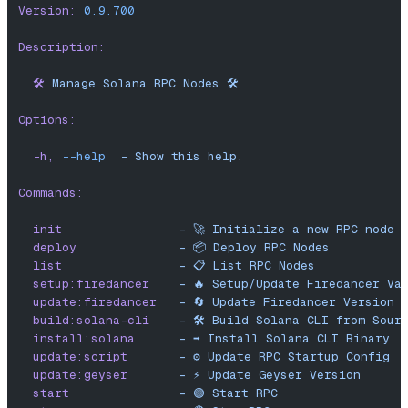
Version:
 0.9.700
Description:
  🛠️
 Manage
 Solana
 RPC
 Nodes
 🛠️
Options:
  -h,
 --help
  -
 Show
 this
 help.
Commands:
  init
                -
 🚀
 Initialize
 a
 new
 RPC
 node
 
  deploy
              -
 📦
 Deploy
 RPC
 Nodes
  list
                -
 📋
 List
 RPC
 Nodes
  setup:firedancer
    -
 🔥
 Setup/Update
 Firedancer
 Va
  update:firedancer
   -
 🔄
 Update
 Firedancer
 Version
  build:solana-cli
    -
 🛠️
 Build
 Solana
 CLI
 from
 Sour
  install:solana
      -
 ➡️
 Install
 Solana
 CLI
 Binary
  update:script
       -
 ⚙️
 Update
 RPC
 Startup
 Config
  update:geyser
       -
 ⚡️
 Update
 Geyser
 Version
  start
               -
 🟢
 Start
 RPC