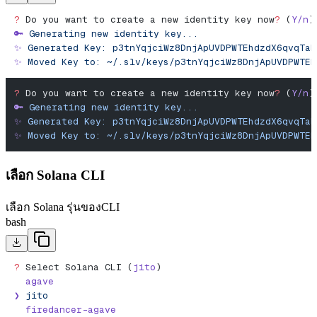
?
 Do you want to create a new identity key now
?
 (
Y/n
)
🔑
 Generating
 new
 identity
 key...
✨
 Generated
 Key:
 p3tnYqjciWz8DnjApUVDPWTEhdzdX6qvqTaR
✨
 Moved
 Key
 to:
 ~/.slv/keys/p3tnYqjciWz8DnjApUVDPWTEh
?
 Do you want to create a new identity key now
?
 (
Y/n
)
🔑
 Generating
 new
 identity
 key...
✨
 Generated
 Key:
 p3tnYqjciWz8DnjApUVDPWTEhdzdX6qvqTaR
✨
 Moved
 Key
 to:
 ~/.slv/keys/p3tnYqjciWz8DnjApUVDPWTEh
เลือก Solana CLI
เลือก Solana รุ่นของCLI
bash
?
 Select Solana CLI (
jito
)
  agave
❯
 jito
  firedancer-agave