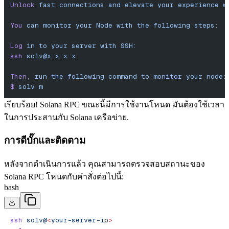
Unlock
 fast
 connections
 and
 elevate
 your
 experience
 w
You
 can
 monitor
 your
 Node
 with
 the
 following
 steps:
Log
 in
 to
 your
 server
 with
 SSH:
ssh
solv@x.x.x.x
Then,
 run
 the
 following
 command
 to
 monitor
 your
 node:
$
 solv
 m
เรียบร้อย! Solana RPC ขณะนี้มีการใช้งานโหนด มันต้องใช้เวลา
ในการประสานกับ Solana เครือข่าย.
การดีบั๊กและติดตาม
หลังจากดําเนินการแล้ว คุณสามารถตรวจสอบสถานะของ
Solana RPC โหนดกับคําสั่งต่อไปนี้:
bash
ssh
 solv@
<
your-server-i
p
>