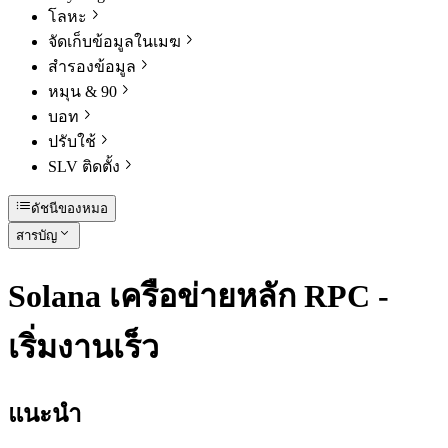
โลหะ
จัดเก็บข้อมูลในเมฆ
สํารองข้อมูล
หมุน & 90
บอท
ปรับใช้
SLV ติดตั้ง
ดัชนีของหมอ
สารบัญ
Solana เครือข่ายหลัก RPC -
เริ่มงานเร็ว
แนะนํา