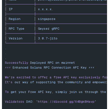
├──────────────┼─────────────────────────────────────
│
 IP
           │
 x.x.x.x.
                            
├──────────────┼─────────────────────────────────────
│
 Region
       │
 singapore
                           
├──────────────┼─────────────────────────────────────
│
 RPC
 Type
     │
 Geyser
 gRPC
                         
├──────────────┼─────────────────────────────────────
│
 Version
      │
 3.0.7-jito
                          
└──────────────┴─────────────────────────────────────
.
.
.
Successfully
 Deployed
 RPC
 on
 mainnet
⚡️⚡️⚡️
 Enhanced
 Solana
 RPC
 Connection
 API
 Key
 ⚡️⚡️⚡️
We
're excited to offer a free API key exclusively for
It'
s
 our
 way
 of
 supporting
 the
 community
 and
 empoweri
To
 get
 your
 Free
 API
 key,
 simply
 join
 us
 through
 the
 
Validators
 DAO:
 `
https://discord.gg/X4BgkBHavp
`