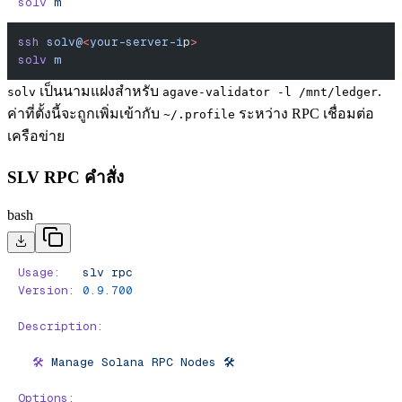
solv
 m
ssh
 solv@
<
your-server-i
p
>
solv
 m
เป็นนามแฝงสําหรับ
.
solv
agave-validator -l /mnt/ledger
ค่าที่ตั้งนี้จะถูกเพิ่มเข้ากับ
ระหว่าง RPC เชื่อมต่อ
~/.profile
เครือข่าย
SLV RPC คําสั่ง
bash
Usage:
   slv
 rpc
Version:
 0.9.700
Description:
  🛠️
 Manage
 Solana
 RPC
 Nodes
 🛠️
Options: