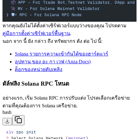
  📦
 APP
 -
 For
 Trade
 Bot,Testnet
 Validator,
 DApp
 and
 
  🚀
 MV
 -
 For
 Solana
 Mainnet
 Validator
❯
 🛡️⚡️
 RPC
 -
 For
 Solana
 RPC
 Node
หากคุณยังไม่ได้ตั้งค่าเซิร์ฟเวอร์แบบว่างของคุณ โปรดตาม
คู่มือการตั้งค่าเซิร์ฟเวอร์พื้นฐาน
.
นอก จาก นี้ ยัง กล่าว ถึง ทรัพยากร ดัง ต่อ ไป นี้:
Solana รายการความเข้ากันได้ของฮาร์ดแวร์
อุปทาน ของ อะ กา เวฟ (Anza Docs)
ด็อกของหน่วยดับเพลิง
ดัล์ฟลิง Solana RPC โหนด
อย่างแรก, เริ่ม Solana RPC การปรับแต่ง โปรดเลือกเครือข่าย
ตามที่คุณต้องการ Solana เครือข่าย.
bash
slv
 rpc
 init
?
 Select Solana Network (
mainnet
)