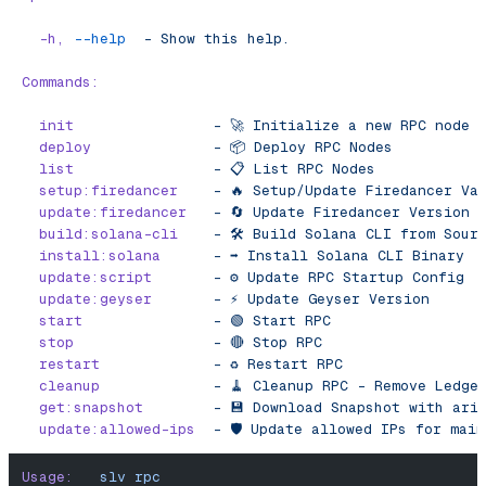
  -h,
 --help
  -
 Show
 this
 help.
Commands:
  init
                -
 🚀
 Initialize
 a
 new
 RPC
 node
 
  deploy
              -
 📦
 Deploy
 RPC
 Nodes
  list
                -
 📋
 List
 RPC
 Nodes
  setup:firedancer
    -
 🔥
 Setup/Update
 Firedancer
 Va
  update:firedancer
   -
 🔄
 Update
 Firedancer
 Version
  build:solana-cli
    -
 🛠️
 Build
 Solana
 CLI
 from
 Sour
  install:solana
      -
 ➡️
 Install
 Solana
 CLI
 Binary
  update:script
       -
 ⚙️
 Update
 RPC
 Startup
 Config
  update:geyser
       -
 ⚡️
 Update
 Geyser
 Version
  start
               -
 🟢
 Start
 RPC
  stop
                -
 🔴
 Stop
 RPC
  restart
             -
 ♻️
 Restart
 RPC
  cleanup
             -
 🧹
 Cleanup
 RPC
 -
 Remove
 Ledge
  get:snapshot
        -
 💾
 Download
 Snapshot
 with
 ari
  update:allowed-ips
  -
 🛡️
 Update
 allowed
 IPs
 for
 main
Usage:
   slv
 rpc