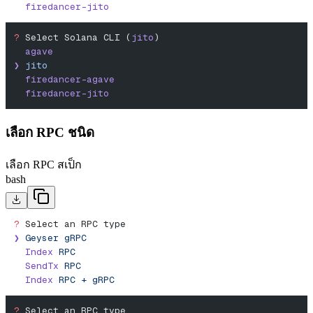
  firedancer-jito
?
 Select Solana CLI (
jito
)
  agave
❯
 jito
  firedancer-agave
  firedancer-jito
เลือก RPC ชนิด
เลือก RPC สเป็ก
bash
?
 Select an RPC type
❯
 Geyser
 gRPC
  Index
 RPC
  SendTx
 RPC
  Index
 RPC
 +
 gRPC
?
 Select an RPC type