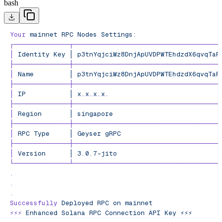
bash
Your
 mainnet
 RPC
 Nodes
 Settings:
┌──────────────┬─────────────────────────────────────
│
 Identity
 Key
 │
 p3tnYqjciWz8DnjApUVDPWTEhdzdX6qvqTaR
├──────────────┼─────────────────────────────────────
│
 Name
         │
 p3tnYqjciWz8DnjApUVDPWTEhdzdX6qvqTaR
├──────────────┼─────────────────────────────────────
│
 IP
           │
 x.x.x.x.
                            
├──────────────┼─────────────────────────────────────
│
 Region
       │
 singapore
                           
├──────────────┼─────────────────────────────────────
│
 RPC
 Type
     │
 Geyser
 gRPC
                         
├──────────────┼─────────────────────────────────────
│
 Version
      │
 3.0.7-jito
                          
└──────────────┴─────────────────────────────────────
.
.
.
Successfully
 Deployed
 RPC
 on
 mainnet
⚡️⚡️⚡️
 Enhanced
 Solana
 RPC
 Connection
 API
 Key
 ⚡️⚡️⚡️