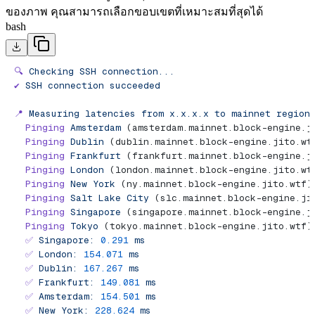
ของภาพ คุณสามารถเลือกขอบเขตที่เหมาะสมที่สุดได้
bash
🔍
 Checking
 SSH
 connection...
✔︎
 SSH
 connection
 succeeded
📍
 Measuring
 latencies
 from
 x.x.x.x
 to
 mainnet
 region
  Pinging
 Amsterdam
 (amsterdam.mainnet.block-engine.j
  Pinging
 Dublin
 (dublin.mainnet.block-engine.jito.wt
  Pinging
 Frankfurt
 (frankfurt.mainnet.block-engine.j
  Pinging
 London
 (london.mainnet.block-engine.jito.wt
  Pinging
 New
 York
 (ny.mainnet.block-engine.jito.wtf)
  Pinging
 Salt
 Lake
 City
 (slc.mainnet.block-engine.ji
  Pinging
 Singapore
 (singapore.mainnet.block-engine.j
  Pinging
 Tokyo
 (tokyo.mainnet.block-engine.jito.wtf)
  ✅
 Singapore:
 0.291
 ms
  ✅
 London:
 154.071
 ms
  ✅
 Dublin:
 167.267
 ms
  ✅
 Frankfurt:
 149.081
 ms
  ✅
 Amsterdam:
 154.501
 ms
  ✅
 New
 York:
 228.624
 ms