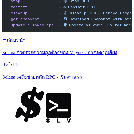
  stop
                -
 🔴
 Stop
 RPC
  restart
             -
 ♻️
 Restart
 RPC
  cleanup
             -
 🧹
 Cleanup
 RPC
 -
 Remove
 Ledge
  get:snapshot
        -
 💾
 Download
 Snapshot
 with
 ari
  update:allowed-ips
  -
 🛡️
 Update
 allowed
 IPs
 for
 main
ก่อนหน้า
Solana ตัวตรวจความถูกต้องของ Maynet - การลดจุดเสียง
ถัดไป
Solana เครือข่ายหลัก RPC - เริ่มงานเร็ว