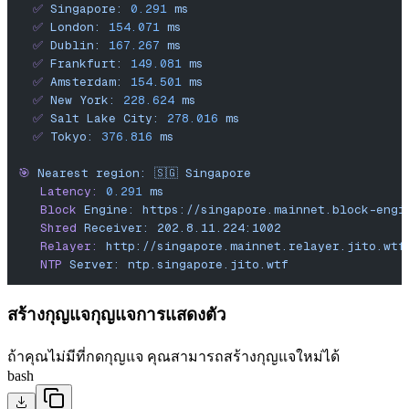
  ✅
 Singapore:
 0.291
 ms
  ✅
 London:
 154.071
 ms
  ✅
 Dublin:
 167.267
 ms
  ✅
 Frankfurt:
 149.081
 ms
  ✅
 Amsterdam:
 154.501
 ms
  ✅
 New
 York:
 228.624
 ms
  ✅
 Salt
 Lake
 City:
 278.016
 ms
  ✅
 Tokyo:
 376.816
 ms
🎯
 Nearest
 region:
 🇸🇬
 Singapore
   Latency:
 0.291
 ms
   Block
 Engine:
 https://singapore.mainnet.block-engi
   Shred
 Receiver:
 202.8.11.224:1002
   Relayer:
 http://singapore.mainnet.relayer.jito.wtf
   NTP
 Server:
 ntp.singapore.jito.wtf
สร้างกุญแจกุญแจการแสดงตัว
ถ้าคุณไม่มีที่กดกุญแจ คุณสามารถสร้างกุญแจใหม่ได้
bash