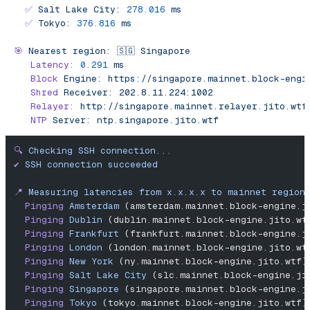
  ✅
 Salt
 Lake
 City:
 278.016
 ms
  ✅
 Tokyo:
 376.816
 ms
🎯
 Nearest
 region:
 🇸🇬
 Singapore
   Latency:
 0.291
 ms
   Block
 Engine:
 https://singapore.mainnet.block-engi
   Shred
 Receiver:
 202.8.11.224:1002
   Relayer:
 http://singapore.mainnet.relayer.jito.wtf
   NTP
 Server:
 ntp.singapore.jito.wtf
🔍
 Checking
 SSH
 connection...
✔︎
 SSH
 connection
 succeeded
📍
 Measuring
 latencies
 from
 x.x.x.x
 to
 mainnet
 region
  Pinging
 Amsterdam
 (amsterdam.mainnet.block-engine.j
  Pinging
 Dublin
 (dublin.mainnet.block-engine.jito.wt
  Pinging
 Frankfurt
 (frankfurt.mainnet.block-engine.j
  Pinging
 London
 (london.mainnet.block-engine.jito.wt
  Pinging
 New
 York
 (ny.mainnet.block-engine.jito.wtf)
  Pinging
 Salt
 Lake
 City
 (slc.mainnet.block-engine.ji
  Pinging
 Singapore
 (singapore.mainnet.block-engine.j
  Pinging
 Tokyo
 (tokyo.mainnet.block-engine.jito.wtf)