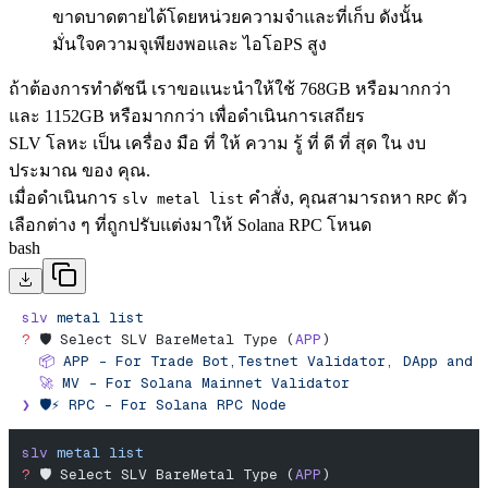
ขาดบาดตายได้โดยหน่วยความจําและที่เก็บ ดังนั้น
มั่นใจความจุเพียงพอและ ไอโอPS สูง
ถ้าต้องการทําดัชนี เราขอแนะนําให้ใช้ 768GB หรือมากกว่า
และ 1152GB หรือมากกว่า เพื่อดําเนินการเสถียร
SLV โลหะ เป็น เครื่อง มือ ที่ ให้ ความ รู้ ที่ ดี ที่ สุด ใน งบ
ประมาณ ของ คุณ.
เมื่อดําเนินการ
คําสั่ง, คุณสามารถหา
ตัว
slv metal list
RPC
เลือกต่าง ๆ ที่ถูกปรับแต่งมาให้ Solana RPC โหนด
bash
slv
 metal
 list
?
 🛡️ Select SLV BareMetal Type (
APP
)
  📦
 APP
 -
 For
 Trade
 Bot,Testnet
 Validator,
 DApp
 and
 
  🚀
 MV
 -
 For
 Solana
 Mainnet
 Validator
❯
 🛡️⚡️
 RPC
 -
 For
 Solana
 RPC
 Node
slv
 metal
 list
?
 🛡️ Select SLV BareMetal Type (
APP
)