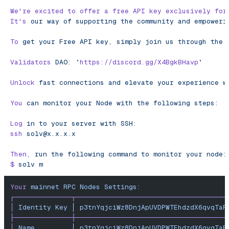
We
're excited to offer a free API key exclusively for
It'
s
 our
 way
 of
 supporting
 the
 community
 and
 empoweri
To
 get
 your
 Free
 API
 key,
 simply
 join
 us
 through
 the
 
Validators
 DAO:
 `
https://discord.gg/X4BgkBHavp
`
Unlock
 fast
 connections
 and
 elevate
 your
 experience
 w
You
 can
 monitor
 your
 Node
 with
 the
 following
 steps:
Log
 in
 to
 your
 server
 with
 SSH:
ssh
solv@x.x.x.x
Then,
 run
 the
 following
 command
 to
 monitor
 your
 node:
$
 solv
 m
Your
 mainnet
 RPC
 Nodes
 Settings:
┌──────────────┬─────────────────────────────────────
│
 Identity
 Key
 │
 p3tnYqjciWz8DnjApUVDPWTEhdzdX6qvqTaR
├──────────────┼─────────────────────────────────────
│
 Name
         │
 p3tnYqjciWz8DnjApUVDPWTEhdzdX6qvqTaR