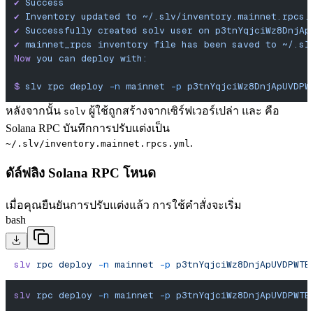
✔︎
 Success
✔
 Inventory
 updated
 to
 ~/.slv/inventory.mainnet.rpcs.
✔
 Successfully
 created
 solv
 user
 on
 p3tnYqjciWz8DnjAp
✔︎
 mainnet_rpcs
 inventory
 file
 has
 been
 saved
 to
 ~/.sl
Now
 you
 can
 deploy
 with:
$
 slv
 rpc
 deploy
 -n
 mainnet
 -p
 p3tnYqjciWz8DnjApUVDPW
หลังจากนั้น
ผู้ใช้ถูกสร้างจากเซิร์ฟเวอร์เปล่า และ คือ
solv
Solana RPC บันทึกการปรับแต่งเป็น
.
~/.slv/inventory.mainnet.rpcs.yml
ดัล์ฟลิง Solana RPC โหนด
เมื่อคุณยืนยันการปรับแต่งแล้ว การใช้คําสั่งจะเริ่ม
bash
slv
 rpc
 deploy
 -n
 mainnet
 -p
 p3tnYqjciWz8DnjApUVDPWTE
slv
 rpc
 deploy
 -n
 mainnet
 -p
 p3tnYqjciWz8DnjApUVDPWTE