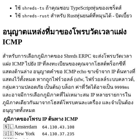
ใช้
ถ้าคุณชอบ TypeScriptหุ่นของเชร็ดส์
shreds-ts
ใช้
สําหรับ Rustหุ่นยนต์ที่หมุนได้ - บิดเบี้ยว
shreds-rust
อนุญาตแหล่งที่มาของโพรบวัดเวลาแฝง
ICMP
สำหรับการเลือกภูมิภาคของ Shreds ERPC จะส่งโพรบวัดเวลา
แฝง ICMP ไปยัง IP ที่ลงทะเบียนของคุณจากโฮสต์พร็อกซีที่
แสดงด้านล่าง อนุญาตคำขอ ICMP echo ขาเข้าจาก IP ต้นทางที่
แสดงไว้ทั้งหมด หากถูกไฟร์วอลล์ (ufw, ไฟร์วอลล์ระบบคลาวด์,
กลุ่มความปลอดภัย เป็นต้น) บล็อก ค่าที่วัดได้อาจเป็น
9999ms
และอาจมีการเลือกภูมิภาคที่ไม่เหมาะสม IP หลายรายการใน
ภูมิภาคเดียวกันมาจากโฮสต์โพรบคนละเครื่อง และจำเป็นต้อง
อนุญาตทั้งหมด
ภูมิภาคของโพรบ
IP ต้นทาง ICMP
🇳🇱 Amsterdam
64.130.43.108
🇺🇸 New York
64.130.37.235