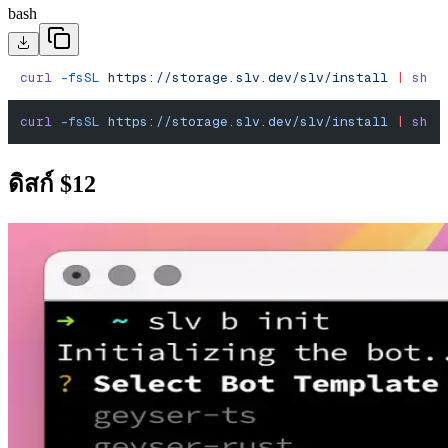
bash
curl
 -fsSL
 https://storage.slv.dev/slv/install
 |
 sh
curl
 -fsSL
 https://storage.slv.dev/slv/install
 |
 sh
ดิสก์ $12