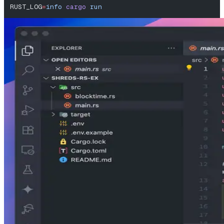
RUST_LOG
=
info
 cargo
 run