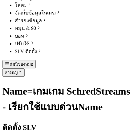
โลหะ
จัดเก็บข้อมูลในเมฆ
สํารองข้อมูล
หมุน & 90
บอท
ปรับใช้
SLV ติดตั้ง
ดัชนีของหมอ
สารบัญ
Name=เกมเกม SchredStreams
- เรียกใช้แบบด่วนName
ติดตั้ง SLV