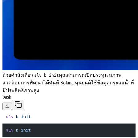
ด้วยคําสั่งเดียว
คุณสามารถเปิดประทุน สภาพ
slv b init
แวดล้อมการพัฒนาได้ทันที Solana หุ่นยนต์ใช้ข้อมูลกระแสน้ําที่
มีประสิทธิภาพสูง
bash
slv
 b
 init
slv
 b
 init