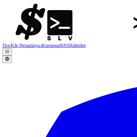
Doc
Kâr Hesaplayıcı
Kurumsal
SSS
Haberler