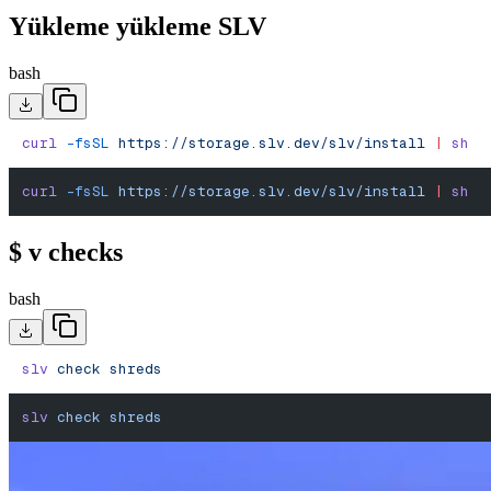
Yükleme yükleme SLV
bash
curl
 -fsSL
 https://storage.slv.dev/slv/install
 |
 sh
curl
 -fsSL
 https://storage.slv.dev/slv/install
 |
 sh
$ v checks
bash
slv
 check
 shreds
slv
 check
 shreds