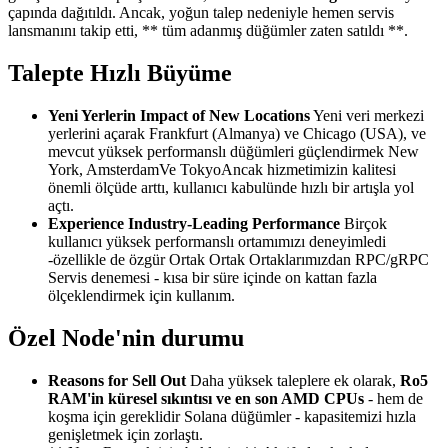
çapında dağıtıldı. Ancak, yoğun talep nedeniyle hemen servis
lansmanını takip etti, ** tüm adanmış düğümler zaten satıldı **.
Talepte Hızlı Büyüme
Yeni Yerlerin Impact of New Locations
Yeni veri merkezi
yerlerini açarak Frankfurt (Almanya) ve Chicago (USA), ve
mevcut yüksek performanslı düğümleri güçlendirmek New
York, AmsterdamVe TokyoAncak hizmetimizin kalitesi
önemli ölçüde arttı, kullanıcı kabulünde hızlı bir artışla yol
açtı.
Experience Industry-Leading Performance
Birçok
kullanıcı yüksek performanslı ortamımızı deneyimledi
-özellikle de özgür Ortak Ortak Ortaklarımızdan RPC/gRPC
Servis denemesi - kısa bir süre içinde on kattan fazla
ölçeklendirmek için kullanım.
Özel Node'nin durumu
Reasons for Sell Out
Daha yüksek taleplere ek olarak,
Ro5
RAM'in küresel sıkıntısı ve en son AMD CPUs
- hem de
koşma için gereklidir Solana düğümler - kapasitemizi hızla
genişletmek için zorlaştı.