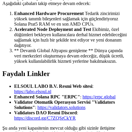
Aşağıdaki çabaları takip etmeye devam edecek:
Enhanced Hardware Procurement
Tedarik zincirimizi
yüksek tanımlı bileşenleri sağlamak için güçlendiriyoruz
Solana Prat5 RAM ve en son AMD CPUs.
Acelerated Node Deployment and Test
Ekibimiz, özel
düğümleri bekleyen kullanıcılara derhal hizmet edebileceğini
sağlamak için hızlı bir şekilde test ediyor ve yeni donanım
dağıtıyor.
** Devamlı Global Altyapısı genişleme ** Dünya çapında
veri merkezleri oluşturmaya devam edeceğiz, düşük ücretli,
yüksek kullanılabilirlik hizmeti yerlerine bakılmaksızın.
Faydalı Linkler
ELSOUL LABO B.V. Resmi Web sitesi
:
https://labo.elsoul.nl
Enhanced Solana RPC "ERPC"
:
https://erpc.global
Validator Otomatik Operasyon Servisi "Validators
Solutions"
:
https://validators.solutions
Validators DAO Resmi Discord
:
https://discord.gg/C7ZQSrCkYR
Şu anda yeni kapasitenin mevcut olduğu gibi sizinle iletişime