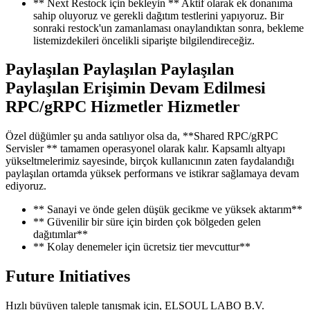
** Next Restock için bekleyin ** Aktif olarak ek donanıma
sahip oluyoruz ve gerekli dağıtım testlerini yapıyoruz. Bir
sonraki restock'un zamanlaması onaylandıktan sonra, bekleme
listemizdekileri öncelikli siparişte bilgilendireceğiz.
Paylaşılan Paylaşılan Paylaşılan
Paylaşılan Erişimin Devam Edilmesi
RPC/gRPC Hizmetler Hizmetler
Özel düğümler şu anda satılıyor olsa da, **Shared RPC/gRPC
Servisler ** tamamen operasyonel olarak kalır. Kapsamlı altyapı
yükseltmelerimiz sayesinde, birçok kullanıcının zaten faydalandığı
paylaşılan ortamda yüksek performans ve istikrar sağlamaya devam
ediyoruz.
** Sanayi ve önde gelen düşük gecikme ve yüksek aktarım**
** Güvenilir bir süre için birden çok bölgeden gelen
dağıtımlar**
** Kolay denemeler için ücretsiz tier mevcuttur**
Future Initiatives
Hızlı büyüyen taleple tanışmak için, ELSOUL LABO B.V.