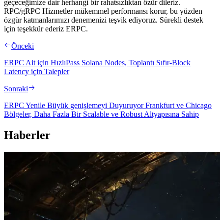
geçeceğimize dair herhangi bir rahatsızlıktan özür dileriz.
RPC/gRPC Hizmetler mükemmel performansı korur, bu yüzden
özgür katmanlarımızı denemenizi teşvik ediyoruz. Sürekli destek
için teşekkür ederiz ERPC.
Önceki
ERPC Ait için HızlıPass Solana Nodes, Toplantı Sıfır-Block
Latency için Talepler
Sonraki
ERPC Yenile Büyük genişlemeyi Duyuruyor Frankfurt ve Chicago
Bölgeler, Daha Fazla Bir Scalable ve Robust Altyapısına Sahip
Haberler