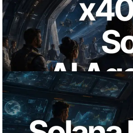
2026.07.04
ERPC x402 destekli Solana RPC'yi
yayınladı — AI agent'ların ihtiyaç
duydukları API'ler için anında ödeme
yaptığı dönem
Bu makaleyi oku