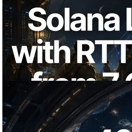
2026.08.05
ERPC, Solana Leader Slot API'yi 7
küresel bölgeden ping ölçümüyle
genişletti — Validators Information API
de yayında
Bu makaleyi oku