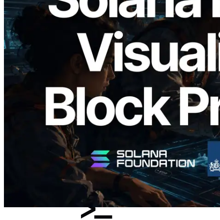
2026.05.24
Validators Solutions, Solana Block
Analyzer'ı Yayınladı — Slot Başına Blok
Üretim Süresi ve Görevli Doğrulayıcı
Görselleştirmesi
Bu makaleyi oku
Daha fazla yükle