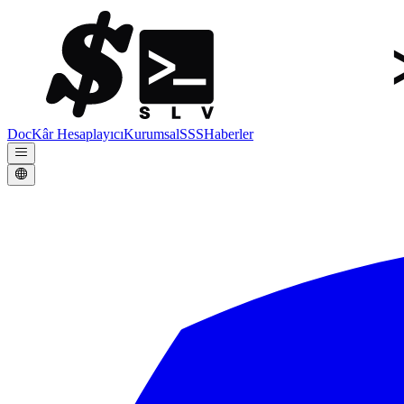
Doc
Kâr Hesaplayıcı
Kurumsal
SSS
Haberler