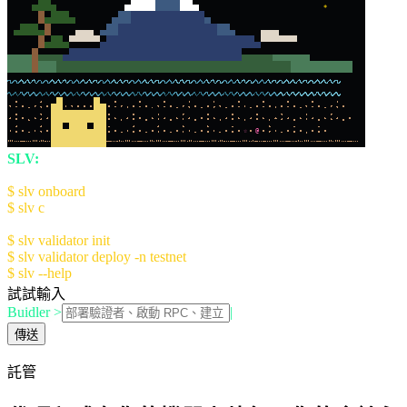
*
☆
@
SLV:
The AI Agent Kit for Solana Devs
Quick Start:
$ slv onboard
- Setup AI Console (recommended)
$ slv c
- Launch AI Console
Manual Setup:
$ slv validator init
- Initialize validator config
$ slv validator deploy -n testnet
$ slv --help
for more information
試試輸入
Buidler >
|
傳送
託管