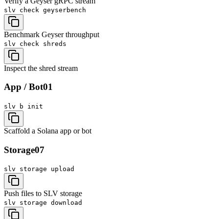
Verify a Geyser gRPC stream
slv check
geyserbench
Benchmark Geyser throughput
slv check
shreds
Inspect the shred stream
App / Bot
01
slv b
init
Scaffold a Solana app or bot
Storage
07
slv storage
upload
Push files to SLV storage
slv storage
download