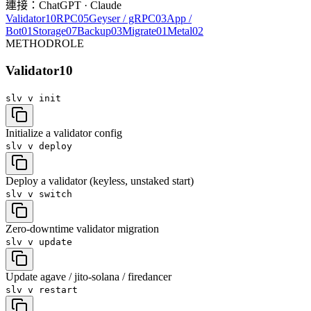
連接：ChatGPT · Claude
Validator
10
RPC
05
Geyser / gRPC
03
App /
Bot
01
Storage
07
Backup
03
Migrate
01
Metal
02
METHOD
ROLE
Validator
10
slv v
init
Initialize a validator config
slv v
deploy
Deploy a validator (keyless, unstaked start)
slv v
switch
Zero-downtime validator migration
slv v
update
Update agave / jito-solana / firedancer
slv v
restart