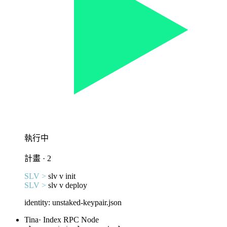
執行中
計畫 · 2
SLV >
slv v init
SLV >
slv v deploy
identity: unstaked-keypair.json
Tina
·
Index RPC Node