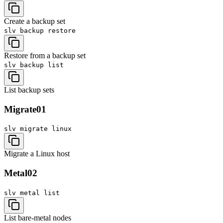
Create a backup set
slv backup
restore
Restore from a backup set
slv backup
list
List backup sets
Migrate
01
slv migrate
linux
Migrate a Linux host
Metal
02
slv metal
list
List bare-metal nodes