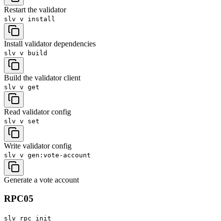
Restart the validator
slv v
install
Install validator dependencies
slv v
build
Build the validator client
slv v
get
Read validator config
slv v
set
Write validator config
slv v
gen:vote-account
Generate a vote account
RPC
05
slv rpc
init