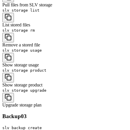
Pull files from SLV storage
slv storage
list
List stored files
slv storage
rm
Remove a stored file
slv storage
usage
Show storage usage
slv storage
product
Show storage product
slv storage
upgrade
Upgrade storage plan
Backup
03
slv backup
create