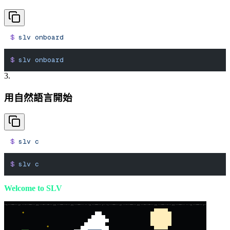
$
 slv
 onboard
$
 slv
 onboard
3.
用自然語言開始
$
 slv
 c
$
 slv
 c
Welcome to SLV
*
*