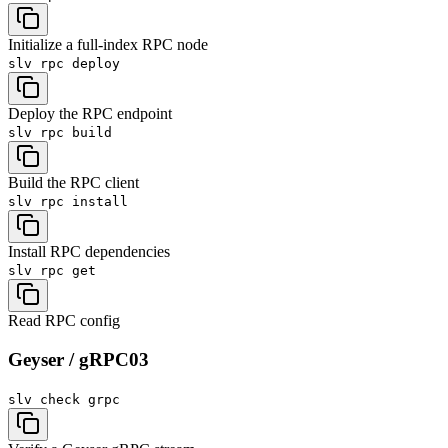
Initialize a full-index RPC node
slv rpc
deploy
Deploy the RPC endpoint
slv rpc
build
Build the RPC client
slv rpc
install
Install RPC dependencies
slv rpc
get
Read RPC config
Geyser / gRPC
03
slv check
grpc